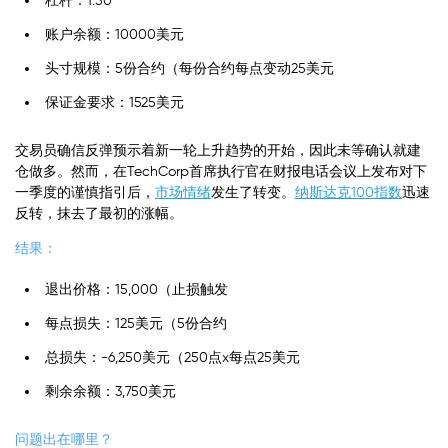
杠杆：1:50
账户余额：10000美元
头寸规模：5份合约（每份合约每点变动25美元
保证金要求：1525美元
交易员确信反弹预示着新一轮上升趋势的开始，因此未等确认就建
仓做多。然而，在TechCorp首席执行官在财报电话会议上发布对下
一季度的谨慎指引后，
市场情绪
发生了转变。
纳斯达克100指数
迅速
反转，抹去了最初的涨幅。
结果：
退出价格：15,000（止损触发
每点损失：125美元（5份合约
总损失：-6,250美元（250点x每点25美元
剩余余额：3,750美元
问题出在哪里？