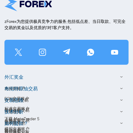
zForex为您提供极具竞争力的服务,包括低点差、当日取款、可完全
交易的奖金以及优质的1对1客户支持。
外汇奖金
布伦特原油交易
免掉期账户
ECN交易账户
交易思路
WTI原油交易
标准交易账户
在线白银交易
技术分析
市场通知
下载 MetaTrader 5
在线黄金交易
每周分析
如何提款？
基本面分析
模拟交易账户
商品交易
每日外汇分析