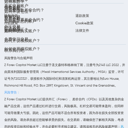
什么是商品？
如何存款？
真实交易账户
指数交易
市场新闻
什么是指数差价合约？
如何开设仓位？
隐私政策
退款政策
股票交易
交易分析
什么是股票差价合约？
如何验证您的帐户
付款政策
Cookie政策
外汇交易
经济日历
什么是外汇？
条款和条件
法律文件
如何开设真实账户？
免费学习交易
如何开设模拟账户？
如何使用模拟账户？
联系我们吧
风险警告与合规声明
Z Forex Capital Market LLC注册于圣文森特和格林纳丁斯，注册号为2145 LLC 2022，并
由莫埃利国际服务管理局（Mwali International Services Authority，MISA）监管，许可
证号为T2023321，获授权作为国际经纪和清算机构运营，其注册地址为Euro House,
Richmond Hill Road, P.O. Box 2897, Kingstown, St. Vincent and the Grenadines。
风险警告：
Z Forex Capital Market LLC提供外汇（Forex）、差价合约（CFDs）以及其他复杂的金
融产品交易，这些产品通过杠杆进行交易，风险极高。杠杆交易可能带来盈利，但同样
可能导致重大亏损。因此，这些产品可能不适合所有投资者，因为存在损失全部投资资
金的风险。请勿承担超过您能够承受的损失。在交易前，请确保您了解相关风险，考虑
您的投资目标和经验水平，并在必要时寻求独立建议。请阅读相关的风险披露声明：
风