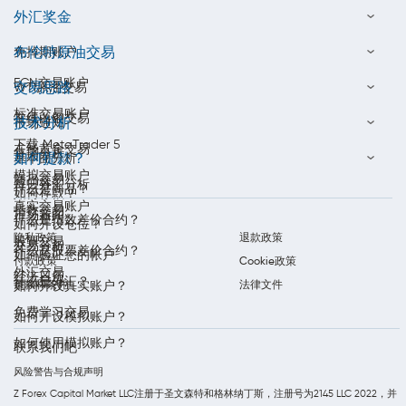
外汇奖金
布伦特原油交易
免掉期账户
ECN交易账户
交易思路
WTI原油交易
标准交易账户
在线白银交易
技术分析
市场通知
下载 MetaTrader 5
在线黄金交易
每周分析
如何提款？
基本面分析
模拟交易账户
商品交易
每日外汇分析
什么是商品？
如何存款？
真实交易账户
指数交易
市场新闻
什么是指数差价合约？
如何开设仓位？
隐私政策
退款政策
股票交易
交易分析
什么是股票差价合约？
如何验证您的帐户
付款政策
Cookie政策
外汇交易
经济日历
什么是外汇？
条款和条件
法律文件
如何开设真实账户？
免费学习交易
如何开设模拟账户？
如何使用模拟账户？
联系我们吧
风险警告与合规声明
Z Forex Capital Market LLC注册于圣文森特和格林纳丁斯，注册号为2145 LLC 2022，并