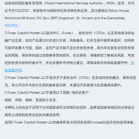
由莫埃利国际服务管理局（Mwali International Services Authority，MISA）监管，许可
证号为T2023321，获授权作为国际经纪和清算机构运营，其注册地址为Euro House,
Richmond Hill Road, P.O. Box 2897, Kingstown, St. Vincent and the Grenadines。
风险警告：
Z Forex Capital Market LLC提供外汇（Forex）、差价合约（CFDs）以及其他复杂的金
融产品交易，这些产品通过杠杆进行交易，风险极高。杠杆交易可能带来盈利，但同样
可能导致重大亏损。因此，这些产品可能不适合所有投资者，因为存在损失全部投资资
金的风险。请勿承担超过您能够承受的损失。在交易前，请确保您了解相关风险，考虑
您的投资目标和经验水平，并在必要时寻求独立建议。请阅读相关的风险披露声明：
风
险披露声明
。
Z Forex Capital Market LLC不提供关于差价合约（CFDs）买卖或持有的建议、推荐或意
见。本公司仅作为执行交易的服务提供商，本通信不应被视为交易邀请或要约。
Z Forex Capital Market LLC不接受以下国家/地区的客户：
朝鲜、伊朗、缅甸、美国和土耳其。
本网站上的信息不适用于任何国家或司法管辖区的居民，如果该国家或地区的法律或法
规禁止或限制此类信息的传播或使用。
使用Z Forex Capital Market LLC的服务即表示您同意使用Cookies以提升您的使用体验。