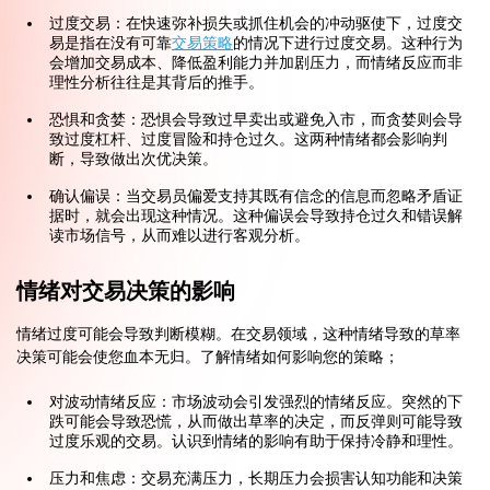
过度交易：在快速弥补损失或抓住机会的冲动驱使下，过度交
易是指在没有可靠
交易策略
的情况下进行过度交易。这种行为
会增加交易成本、降低盈利能力并加剧压力，而情绪反应而非
理性分析往往是其背后的推手。
恐惧和贪婪：恐惧会导致过早卖出或避免入市，而贪婪则会导
致过度杠杆、过度冒险和持仓过久。这两种情绪都会影响判
断，导致做出次优决策。
确认偏误：当交易员偏爱支持其既有信念的信息而忽略矛盾证
据时，就会出现这种情况。这种偏误会导致持仓过久和错误解
读市场信号，从而难以进行客观分析。
情绪对交易决策的影响
情绪过度可能会导致判断模糊。在交易领域，这种情绪导致的草率
决策可能会使您血本无归。了解情绪如何影响您的策略；
对波动情绪反应：市场波动会引发强烈的情绪反应。突然的下
跌可能会导致恐慌，从而做出草率的决定，而反弹则可能导致
过度乐观的交易。认识到情绪的影响有助于保持冷静和理性。
压力和焦虑：交易充满压力，长期压力会损害认知功能和决策