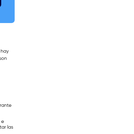
 hay
 son
urante
 e
tar las