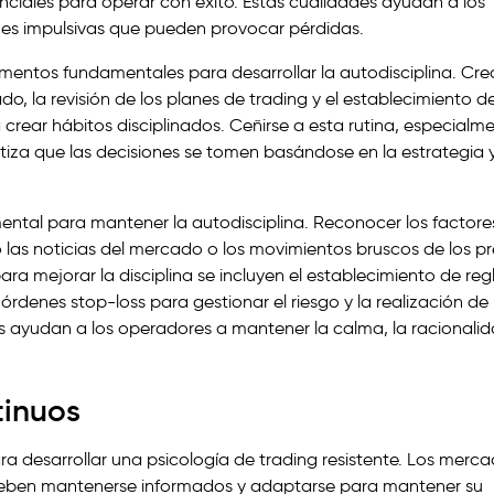
enciales para operar con éxito. Estas cualidades ayudan a los
ones impulsivas que pueden provocar pérdidas.
ementos fundamentales para desarrollar la autodisciplina. Cre
ado, la revisión de los planes de trading y el establecimiento d
rear hábitos disciplinados. Ceñirse a esta rutina, especialm
tiza que las decisiones se tomen basándose en la estrategia 
mental para mantener la autodisciplina. Reconocer los factore
as noticias del mercado o los movimientos bruscos de los pr
para mejorar la disciplina se incluyen el establecimiento de reg
 órdenes stop-loss para gestionar el riesgo y la realización de
s ayudan a los operadores a mantener la calma, la racionalid
tinuos
ra desarrollar una psicología de trading resistente. Los merc
 deben mantenerse informados y adaptarse para mantener su