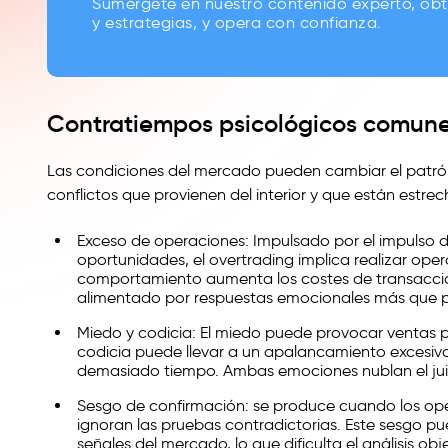
Sumérgete en nuestro contenido experto, ob
y estrategias, y opera con confianza.
Contratiempos psicológicos comun
Las condiciones del mercado pueden cambiar el patr
conflictos que provienen del interior y que están estre
Exceso de operaciones: Impulsado por el impulso 
oportunidades, el overtrading implica realizar ope
comportamiento aumenta los costes de transacción
alimentado por respuestas emocionales más que por
Miedo y codicia: El miedo puede provocar ventas p
codicia puede llevar a un apalancamiento excesivo,
demasiado tiempo. Ambas emociones nublan el jui
Sesgo de confirmación: se produce cuando los ope
ignoran las pruebas contradictorias. Este sesgo pue
señales del mercado, lo que dificulta el análisis obje