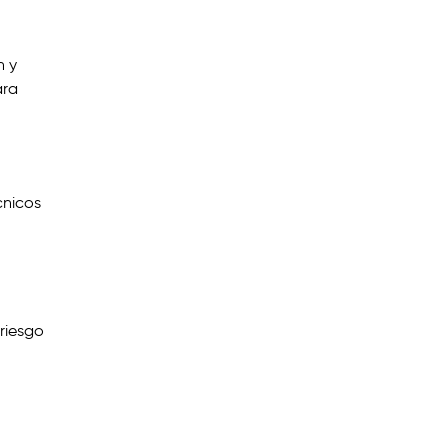
n y
ara
cnicos
 riesgo