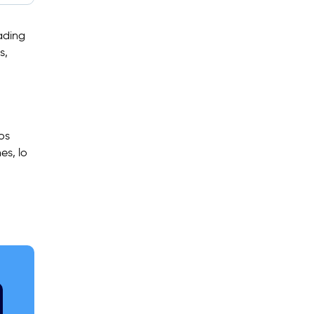
ading
s,
os
es, lo