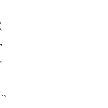
s
a;
os
e
 una