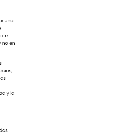
ar una
e
ente
y no en
s
ecios,
las
ad y la
ados