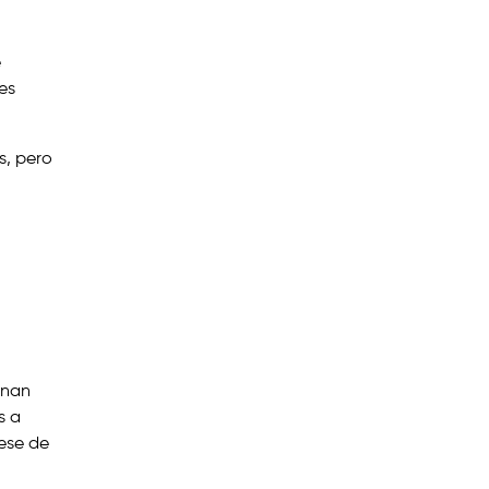
e
es
s, pero
onan
s a
ese de