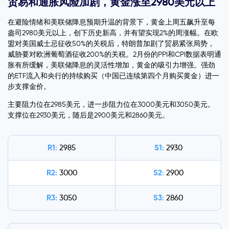
贸易和通胀风险加剧，黄金涨至2980美元以上
在避险情绪和美联储降息预期升温的背景下，黄金上周五飙升至每
盎司2980美元以上，创下历史新高，并有望实现2%的周涨幅。在欧
盟对美国威士忌征收50%的关税后，特朗普加剧了贸易紧张局势，
威胁要对欧洲葡萄酒征收200%的关税。2月份的PPI和CPI数据表明通
胀有所缓解，美联储降息的灵活性增加，黄金的吸引力增强。强劲
的ETF流入和央行的持续购买（中国已连续第四个月购买黄金）进一
步支撑金价。
主要阻力位在2985美元，进一步阻力位在3000美元和3050美元。
支撑位在2930美元，随后是2900美元和2860美元。
R1:
S1:
2985
2930
R2:
S2:
3000
2900
R3:
S3:
3050
2860