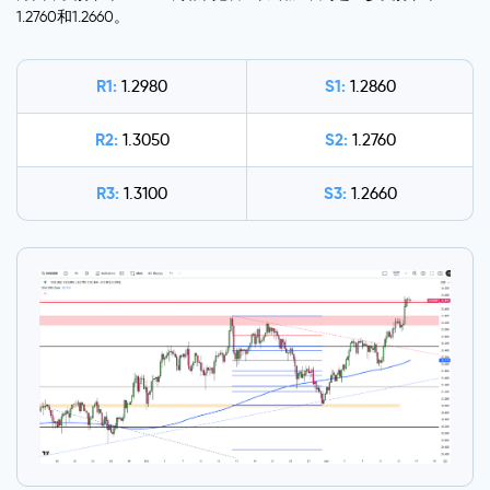
1.2760和1.2660。
R1:
S1:
1.2980
1.2860
R2:
S2:
1.3050
1.2760
R3:
S3:
1.3100
1.2660