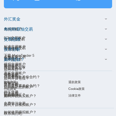
外汇奖金
布伦特原油交易
免掉期账户
ECN交易账户
交易思路
WTI原油交易
标准交易账户
在线白银交易
技术分析
市场通知
下载 MetaTrader 5
在线黄金交易
每周分析
如何提款？
基本面分析
模拟交易账户
商品交易
每日外汇分析
什么是商品？
如何存款？
真实交易账户
指数交易
市场新闻
什么是指数差价合约？
如何开设仓位？
隐私政策
退款政策
股票交易
交易分析
什么是股票差价合约？
如何验证您的帐户
付款政策
Cookie政策
外汇交易
经济日历
什么是外汇？
条款和条件
法律文件
如何开设真实账户？
免费学习交易
如何开设模拟账户？
如何使用模拟账户？
联系我们吧