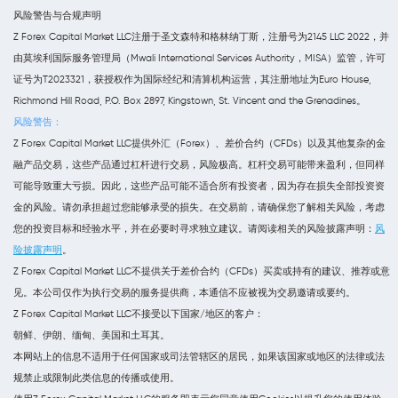
风险警告与合规声明
Z Forex Capital Market LLC注册于圣文森特和格林纳丁斯，注册号为2145 LLC 2022，并
由莫埃利国际服务管理局（Mwali International Services Authority，MISA）监管，许可
证号为T2023321，获授权作为国际经纪和清算机构运营，其注册地址为Euro House,
Richmond Hill Road, P.O. Box 2897, Kingstown, St. Vincent and the Grenadines。
风险警告：
Z Forex Capital Market LLC提供外汇（Forex）、差价合约（CFDs）以及其他复杂的金
融产品交易，这些产品通过杠杆进行交易，风险极高。杠杆交易可能带来盈利，但同样
可能导致重大亏损。因此，这些产品可能不适合所有投资者，因为存在损失全部投资资
金的风险。请勿承担超过您能够承受的损失。在交易前，请确保您了解相关风险，考虑
您的投资目标和经验水平，并在必要时寻求独立建议。请阅读相关的风险披露声明：
风
险披露声明
。
Z Forex Capital Market LLC不提供关于差价合约（CFDs）买卖或持有的建议、推荐或意
见。本公司仅作为执行交易的服务提供商，本通信不应被视为交易邀请或要约。
Z Forex Capital Market LLC不接受以下国家/地区的客户：
朝鲜、伊朗、缅甸、美国和土耳其。
本网站上的信息不适用于任何国家或司法管辖区的居民，如果该国家或地区的法律或法
规禁止或限制此类信息的传播或使用。