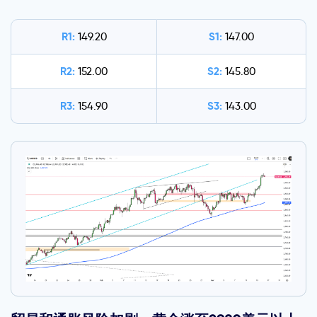
R1:
S1:
149.20
147.00
R2:
S2:
152.00
145.80
R3:
S3:
154.90
143.00