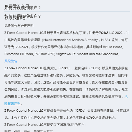
免费学习交易
如何开设模拟账户？
如何使用模拟账户？
联系我们吧
风险警告与合规声明
Z Forex Capital Market LLC注册于圣文森特和格林纳丁斯，注册号为2145 LLC 2022，并
由莫埃利国际服务管理局（Mwali International Services Authority，MISA）监管，许可
证号为T2023321，获授权作为国际经纪和清算机构运营，其注册地址为Euro House,
Richmond Hill Road, P.O. Box 2897, Kingstown, St. Vincent and the Grenadines。
风险警告：
Z Forex Capital Market LLC提供外汇（Forex）、差价合约（CFDs）以及其他复杂的金
融产品交易，这些产品通过杠杆进行交易，风险极高。杠杆交易可能带来盈利，但同样
可能导致重大亏损。因此，这些产品可能不适合所有投资者，因为存在损失全部投资资
金的风险。请勿承担超过您能够承受的损失。在交易前，请确保您了解相关风险，考虑
您的投资目标和经验水平，并在必要时寻求独立建议。请阅读相关的风险披露声明：
风
险披露声明
。
Z Forex Capital Market LLC不提供关于差价合约（CFDs）买卖或持有的建议、推荐或意
见。本公司仅作为执行交易的服务提供商，本通信不应被视为交易邀请或要约。
Z Forex Capital Market LLC不接受以下国家/地区的客户：
朝鲜、伊朗、缅甸、美国和土耳其。