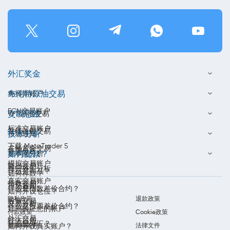
外汇奖金
布伦特原油交易
免掉期账户
ECN交易账户
交易思路
WTI原油交易
标准交易账户
在线白银交易
技术分析
市场通知
下载 MetaTrader 5
在线黄金交易
每周分析
如何提款？
基本面分析
模拟交易账户
商品交易
每日外汇分析
什么是商品？
如何存款？
真实交易账户
指数交易
市场新闻
什么是指数差价合约？
如何开设仓位？
隐私政策
退款政策
股票交易
交易分析
什么是股票差价合约？
如何验证您的帐户
付款政策
Cookie政策
外汇交易
经济日历
什么是外汇？
条款和条件
法律文件
如何开设真实账户？