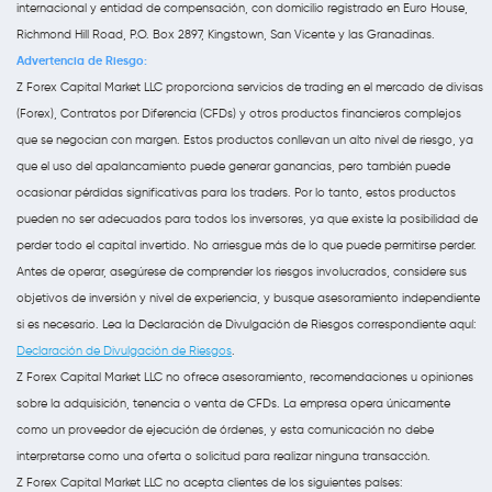
internacional y entidad de compensación, con domicilio registrado en Euro House,
Richmond Hill Road, P.O. Box 2897, Kingstown, San Vicente y las Granadinas.
Advertencia de Riesgo:
Z Forex Capital Market LLC proporciona servicios de trading en el mercado de divisas
(Forex), Contratos por Diferencia (CFDs) y otros productos financieros complejos
que se negocian con margen. Estos productos conllevan un alto nivel de riesgo, ya
que el uso del apalancamiento puede generar ganancias, pero también puede
ocasionar pérdidas significativas para los traders. Por lo tanto, estos productos
pueden no ser adecuados para todos los inversores, ya que existe la posibilidad de
perder todo el capital invertido. No arriesgue más de lo que puede permitirse perder.
Antes de operar, asegúrese de comprender los riesgos involucrados, considere sus
objetivos de inversión y nivel de experiencia, y busque asesoramiento independiente
si es necesario. Lea la Declaración de Divulgación de Riesgos correspondiente aquí:
Declaración de Divulgación de Riesgos
.
Z Forex Capital Market LLC no ofrece asesoramiento, recomendaciones u opiniones
sobre la adquisición, tenencia o venta de CFDs. La empresa opera únicamente
como un proveedor de ejecución de órdenes, y esta comunicación no debe
interpretarse como una oferta o solicitud para realizar ninguna transacción.
Z Forex Capital Market LLC no acepta clientes de los siguientes países: