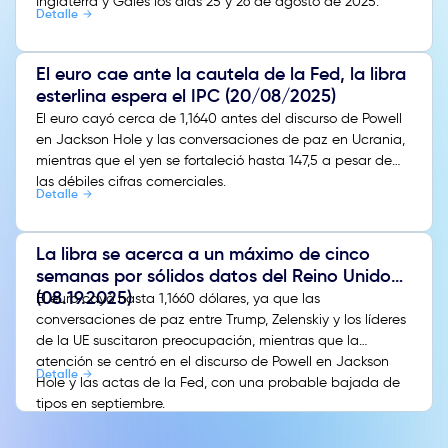
Inglaterra y Gales los días 25 y 26 de agosto de 2025.
Detalle
El euro cae ante la cautela de la Fed, la libra
esterlina espera el IPC (20/08/2025)
El euro cayó cerca de 1,1640 antes del discurso de Powell
en Jackson Hole y las conversaciones de paz en Ucrania,
mientras que el yen se fortaleció hasta 147,5 a pesar de
las débiles cifras comerciales.
Detalle
La libra se acerca a un máximo de cinco
semanas por sólidos datos del Reino Unido
(08.19.2025)
El euro cayó hasta 1,1660 dólares, ya que las
conversaciones de paz entre Trump, Zelenskiy y los líderes
de la UE suscitaron preocupación, mientras que la
atención se centró en el discurso de Powell en Jackson
Detalle
Hole y las actas de la Fed, con una probable bajada de
tipos en septiembre.