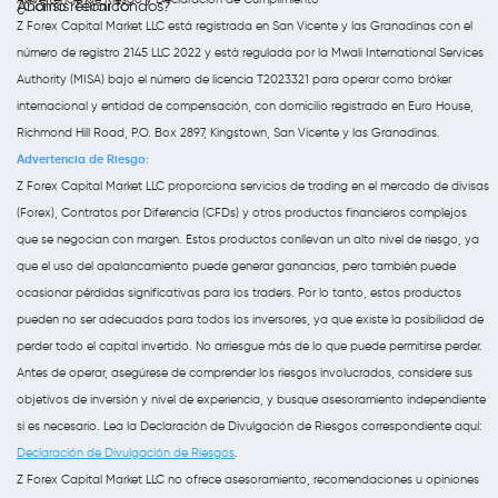
Análisis Técnico
¿Cómo retirar fondos?
Z Forex Capital Market LLC está registrada en San Vicente y las Granadinas con el
número de registro 2145 LLC 2022 y está regulada por la Mwali International Services
Authority (MISA) bajo el número de licencia T2023321 para operar como bróker
internacional y entidad de compensación, con domicilio registrado en Euro House,
Richmond Hill Road, P.O. Box 2897, Kingstown, San Vicente y las Granadinas.
Advertencia de Riesgo:
Z Forex Capital Market LLC proporciona servicios de trading en el mercado de divisas
(Forex), Contratos por Diferencia (CFDs) y otros productos financieros complejos
que se negocian con margen. Estos productos conllevan un alto nivel de riesgo, ya
que el uso del apalancamiento puede generar ganancias, pero también puede
ocasionar pérdidas significativas para los traders. Por lo tanto, estos productos
pueden no ser adecuados para todos los inversores, ya que existe la posibilidad de
perder todo el capital invertido. No arriesgue más de lo que puede permitirse perder.
Antes de operar, asegúrese de comprender los riesgos involucrados, considere sus
objetivos de inversión y nivel de experiencia, y busque asesoramiento independiente
si es necesario. Lea la Declaración de Divulgación de Riesgos correspondiente aquí:
Declaración de Divulgación de Riesgos
.
Z Forex Capital Market LLC no ofrece asesoramiento, recomendaciones u opiniones