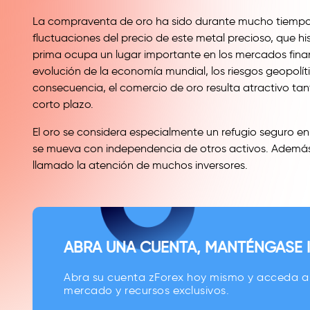
La compraventa de oro ha sido durante mucho tiempo 
fluctuaciones del precio de este metal precioso, que h
prima ocupa un lugar importante en los mercados finan
evolución de la economía mundial, los riesgos geopolíti
consecuencia, el comercio de oro resulta atractivo tan
corto plazo.
El oro se considera especialmente un refugio seguro e
se mueva con independencia de otros activos. Además,
llamado la atención de muchos inversores.
ABRA UNA CUENTA, MANTÉNGASE
Abra su cuenta zForex hoy mismo y acceda a 
mercado y recursos exclusivos.