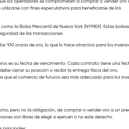
s que los operadores se comprometen a comprar o vender oro 
tilizarse con fines especulativos para beneficiarse de los
, como la Bolsa Mercantil de Nueva York (NYMEX). Estas bolsas
seguridad de las transacciones.
ar 100 onzas de oro, lo que lo hace atractivo para los inverso
turos es su fecha de vencimiento. Cada contrato tiene una fe
be cerrar su posición o recibir la entrega física del oro,
ce que el comercio de futuros sea más adecuado para los inv
echo, pero no la obligación, de comprar o vender oro a un pre
res son libres de elegir si ejercen o no este derecho.
 principales: