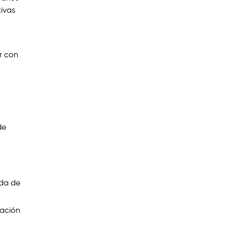
tivas
r con
de
nda de
uación