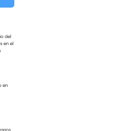
io del
s en el
s
o en
varios