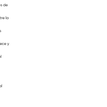
os de
re la
s
lece y
l
al