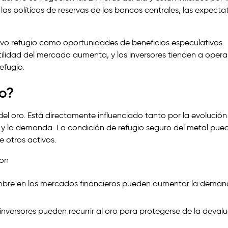
as políticas de reservas de los bancos centrales, las expecta
tivo refugio como oportunidades de beneficios especulativos.
tilidad del mercado aumenta, y los inversores tienden a opera
efugio.
ro?
el oro. Está directamente influenciado tanto por la evolución
y la demanda. La condición de refugio seguro del metal pue
 otros activos.
son
idumbre en los mercados financieros pueden aumentar la dema
inversores pueden recurrir al oro para protegerse de la deval