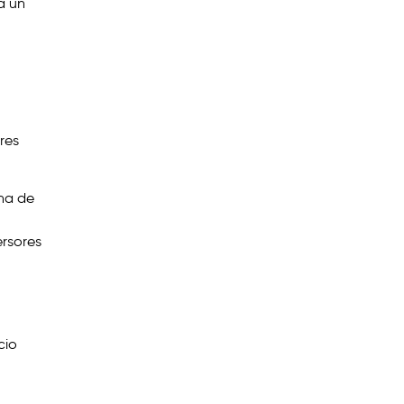
a un
res
cha de
ersores
cio