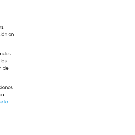
os,
ción en
andes
los
n del
ciones
en
e la