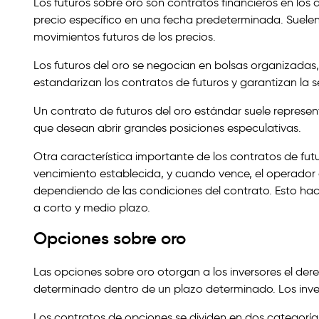
Los futuros sobre oro son contratos financieros en lo
precio específico en una fecha predeterminada. Suelen u
movimientos futuros de los precios.
Los futuros del oro se negocian en bolsas organizadas
estandarizan los contratos de futuros y garantizan la 
Un contrato de futuros del oro estándar suele represent
que desean abrir grandes posiciones especulativas.
Otra característica importante de los contratos de fu
vencimiento establecida, y cuando vence, el operador de
dependiendo de las condiciones del contrato. Esto ha
a corto y medio plazo.
Opciones sobre oro
Las opciones sobre oro otorgan a los inversores el der
determinado dentro de un plazo determinado. Los inverso
Los contratos de opciones se dividen en dos categorías