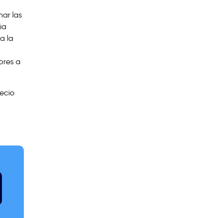
ar las
ia
a la
ores a
ecio