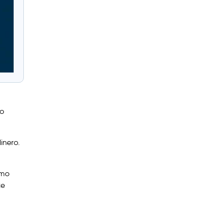
no
inero.
smo
te