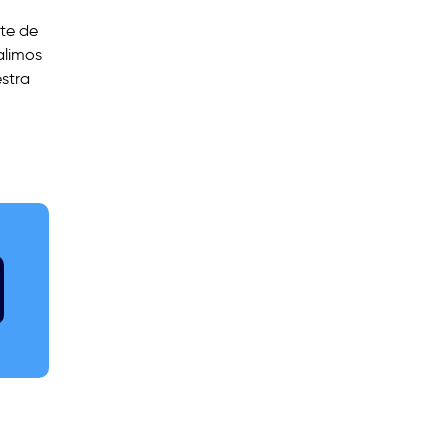
nte de
alimos
estra