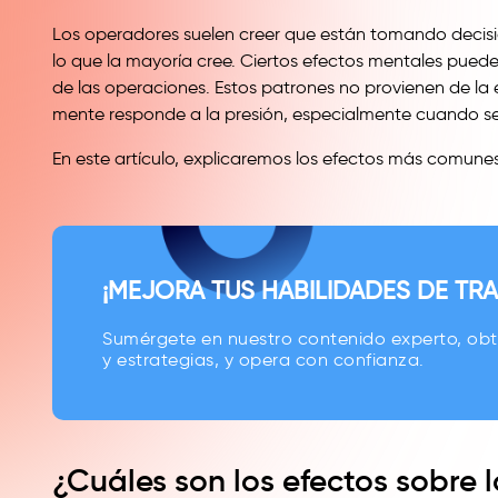
Los operadores suelen creer que están tomando decisi
lo que la mayoría cree. Ciertos efectos mentales pued
de las operaciones. Estos patrones no provienen de la
mente responde a la presión, especialmente cuando se
En este artículo, explicaremos los efectos más comune
¡MEJORA TUS HABILIDADES DE TRA
Sumérgete en nuestro contenido experto, ob
y estrategias, y opera con confianza.
¿Cuáles son los efectos sobre