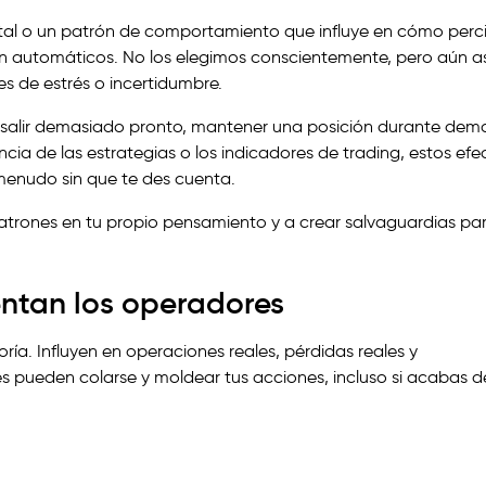
ental o un patrón de comportamiento que influye en cómo perc
on automáticos. No los elegimos conscientemente, pero aún as
s de estrés o incertidumbre.
 salir demasiado pronto, mantener una posición durante dem
ncia de las estrategias o los indicadores de trading, estos efe
menudo sin que te des cuenta.
atrones en tu propio pensamiento y a crear salvaguardias pa
ntan los operadores
ría. Influyen en operaciones reales, pérdidas reales y
s pueden colarse y moldear tus acciones, incluso si acabas d