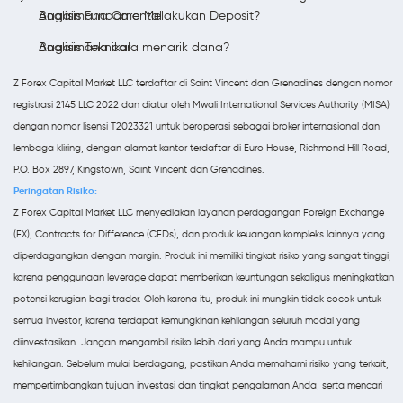
Analisis Fundamental
Bagaimana Cara Melakukan Deposit?
Analisis Teknikal
Bagaimana cara menarik dana?
Z Forex Capital Market LLC terdaftar di Saint Vincent dan Grenadines dengan nomor
registrasi 2145 LLC 2022 dan diatur oleh Mwali International Services Authority (MISA)
dengan nomor lisensi T2023321 untuk beroperasi sebagai broker internasional dan
lembaga kliring, dengan alamat kantor terdaftar di Euro House, Richmond Hill Road,
P.O. Box 2897, Kingstown, Saint Vincent dan Grenadines.
Peringatan Risiko:
Z Forex Capital Market LLC menyediakan layanan perdagangan Foreign Exchange
(FX), Contracts for Difference (CFDs), dan produk keuangan kompleks lainnya yang
diperdagangkan dengan margin. Produk ini memiliki tingkat risiko yang sangat tinggi,
karena penggunaan leverage dapat memberikan keuntungan sekaligus meningkatkan
potensi kerugian bagi trader. Oleh karena itu, produk ini mungkin tidak cocok untuk
semua investor, karena terdapat kemungkinan kehilangan seluruh modal yang
diinvestasikan. Jangan mengambil risiko lebih dari yang Anda mampu untuk
kehilangan. Sebelum mulai berdagang, pastikan Anda memahami risiko yang terkait,
mempertimbangkan tujuan investasi dan tingkat pengalaman Anda, serta mencari