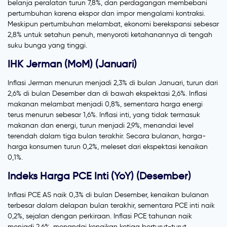
belanja peralatan turun 7,8%, dan perdagangan membebani
pertumbuhan karena ekspor dan impor mengalami kontraksi.
Meskipun pertumbuhan melambat, ekonomi berekspansi sebesar
2,8% untuk setahun penuh, menyoroti ketahanannya di tengah
suku bunga yang tinggi.
IHK Jerman (MoM) (Januari)
Inflasi Jerman menurun menjadi 2,3% di bulan Januari, turun dari
2,6% di bulan Desember dan di bawah ekspektasi 2,6%. Inflasi
makanan melambat menjadi 0,8%, sementara harga energi
terus menurun sebesar 1,6%. Inflasi inti, yang tidak termasuk
makanan dan energi, turun menjadi 2,9%, menandai level
terendah dalam tiga bulan terakhir. Secara bulanan, harga-
harga konsumen turun 0,2%, meleset dari ekspektasi kenaikan
0,1%.
Indeks Harga PCE Inti (YoY) (Desember)
Inflasi PCE AS naik 0,3% di bulan Desember, kenaikan bulanan
terbesar dalam delapan bulan terakhir, sementara PCE inti naik
0,2%, sejalan dengan perkiraan. Inflasi PCE tahunan naik
menjadi 2,6%, menandai kenaikan ketiga berturut-turut,