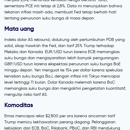
sementara PCE inti tetap di 2,8%. Data ini menunjukkan bahwa
tekanan inflasi masih ada, membuat Fed tetap berhati-hati
tentang penurunan suku bunga di masa depan.
Mata uang
Indeks dolar AS rebound, didukung oleh pertumbuhan PDB yang
solid, sikap hawkish the Fed, dan tarif 25% Trump terhadap
Meksiko dan Kanada. EUR/USD turun karena ECB memangkas
suku bunga dan mengisyaratkan lebih banyak pengurangan.
GBP/USD turun karena ekspektasi penurunan suku bunga BoE
minggu depan. Yen menguat ke 154 per dollar karena spekulasi
kenaikan suku bunga BoJ, dengan inflasi inti Tokyo mencapai
level tertinggi 11 bulan. Dolar Kanada melemah karena BoC
memangkas suku bunga dan mengakhiri pengetatan kuantitatif,
mengutip risiko tarif AS.
Komoditas
Emas mencapai rekor $2.800 per ons karena ancaman tarif
Trump memicu kekhawatiran perang dagang. Pelonggaran
kebijakan dari ECB, BoC, Riksbank, PBoC, dan RBI mendukung