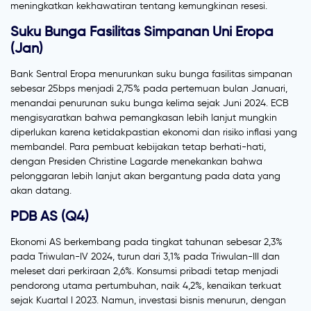
meningkatkan kekhawatiran tentang kemungkinan resesi.
Suku Bunga Fasilitas Simpanan Uni Eropa
(Jan)
Bank Sentral Eropa menurunkan suku bunga fasilitas simpanan
sebesar 25bps menjadi 2,75% pada pertemuan bulan Januari,
menandai penurunan suku bunga kelima sejak Juni 2024. ECB
mengisyaratkan bahwa pemangkasan lebih lanjut mungkin
diperlukan karena ketidakpastian ekonomi dan risiko inflasi yang
membandel. Para pembuat kebijakan tetap berhati-hati,
dengan Presiden Christine Lagarde menekankan bahwa
pelonggaran lebih lanjut akan bergantung pada data yang
akan datang.
PDB AS (Q4)
Ekonomi AS berkembang pada tingkat tahunan sebesar 2,3%
pada Triwulan-IV 2024, turun dari 3,1% pada Triwulan-III dan
meleset dari perkiraan 2,6%. Konsumsi pribadi tetap menjadi
pendorong utama pertumbuhan, naik 4,2%, kenaikan terkuat
sejak Kuartal I 2023. Namun, investasi bisnis menurun, dengan