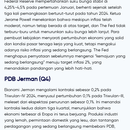
Federal Reserve mempertahankan suku bunga stabil di
4,25%-4,5% pada pertemuan Januari, berhenti sejenak setelah
tiga kali pemangkasan berturut-turut pada tahun 2024. Ketua
Jerome Powell menekankan bahwa meskipun inflasi telah
moderat, namun tetap berada di atas target, dan The Fed tidak
terburu-buru untuk menurunkan suku bunga lebih lanjut. Para
pembuat kebijakan menyoroti pertumbuhan ekonomi yang solid
dan kondisi pasar tenaga kerja yang kuat, tetapi mengakui
adanya risiko inflasi yang sedang berlangsung. The Fed
menghapus pernyataan sebelumnya mengenai “kemajuan yang
sedang berlangsung” menuju target inflasi 2%, yang
menandakan pandangan yang lebih hati-hati.
PDB Jerman (Q4)
Ekonomi Jerman mengalami kontraksi sebesar 0,2% pada
Triwulan-IV 2024, menyusul pertumbuhan 0,1% pada Triwulan-III,
meleset dari ekspektasi penurunan sebesar 0,1%. Ini menandai
kontraksi kedua dalam tiga kuartal, menunjukkan bahwa
ekonomi terbesar di Eropa ini terus berjuang. Produksi industri
yang lemah, permintaan domestik yang lesu, dan tantangan
perdagangan yang sedang berlangsung membebani PDB,