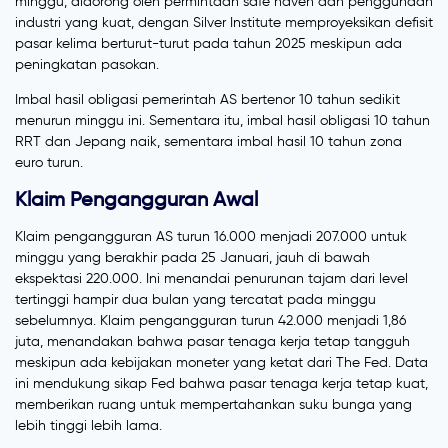
minggu, didorong oleh permintaan safe haven dan penggunaan
industri yang kuat, dengan Silver Institute memproyeksikan defisit
pasar kelima berturut-turut pada tahun 2025 meskipun ada
peningkatan pasokan.
Imbal hasil obligasi pemerintah AS bertenor 10 tahun sedikit
menurun minggu ini. Sementara itu, imbal hasil obligasi 10 tahun
RRT dan Jepang naik, sementara imbal hasil 10 tahun zona
euro turun.
Klaim Pengangguran Awal
Klaim pengangguran AS turun 16.000 menjadi 207.000 untuk
minggu yang berakhir pada 25 Januari, jauh di bawah
ekspektasi 220.000. Ini menandai penurunan tajam dari level
tertinggi hampir dua bulan yang tercatat pada minggu
sebelumnya. Klaim pengangguran turun 42.000 menjadi 1,86
juta, menandakan bahwa pasar tenaga kerja tetap tangguh
meskipun ada kebijakan moneter yang ketat dari The Fed. Data
ini mendukung sikap Fed bahwa pasar tenaga kerja tetap kuat,
memberikan ruang untuk mempertahankan suku bunga yang
lebih tinggi lebih lama.