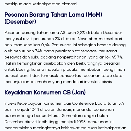
meskipun ada ketidakpastian ekonomi.
Pesanan Barang Tahan Lama (MoM)
(Desember)
Pesanan barang tahan lama AS turun 2,2% di bulan Desember,
menyusul revisi penurunan 2% di bulan November, meleset dari
perkiraan kenaikan 0,6%. Penurunan ini sebagian besar didorong
oleh penurunan 7,4% pada peralatan transportasi, terutama
pesawat dan suku cadang nonpertahanan, yang anjlok 45,7%.
Hal ini kemungkinan disebabkan oleh berkurangnya pesanan
untuk Boeing, karena masalah produksi membebani pengiriman
perusahaan. Tidak termasuk transportasi, pesanan tetap datar,
menunjukkan kelemahan yang mendasari investasi bisnis.
Keyakinan Konsumen CB (Jan)
Indeks Kepercayaan Konsumen dari Conference Board turun 5,4
poin menjadi 104,1 di bulan Januari, menandai penurunan
bulanan ketiga berturut-turut. Sementara angka bulan
Desember direvisi lebih tinggi menjadi 109,5, penurunan ini
mencerminkan meningkatnya kekhawatiran akan ketidakpastian