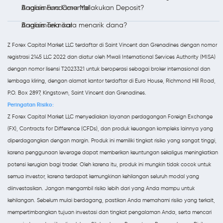
Analisis Fundamental
Bagaimana Cara Melakukan Deposit?
Analisis Teknikal
Bagaimana cara menarik dana?
Z Forex Capital Market LLC terdaftar di Saint Vincent dan Grenadines dengan nomor
registrasi 2145 LLC 2022 dan diatur oleh Mwali International Services Authority (MISA)
dengan nomor lisensi T2023321 untuk beroperasi sebagai broker internasional dan
lembaga kliring, dengan alamat kantor terdaftar di Euro House, Richmond Hill Road,
P.O. Box 2897, Kingstown, Saint Vincent dan Grenadines.
Peringatan Risiko:
Z Forex Capital Market LLC menyediakan layanan perdagangan Foreign Exchange
(FX), Contracts for Difference (CFDs), dan produk keuangan kompleks lainnya yang
diperdagangkan dengan margin. Produk ini memiliki tingkat risiko yang sangat tinggi,
karena penggunaan leverage dapat memberikan keuntungan sekaligus meningkatkan
potensi kerugian bagi trader. Oleh karena itu, produk ini mungkin tidak cocok untuk
semua investor, karena terdapat kemungkinan kehilangan seluruh modal yang
diinvestasikan. Jangan mengambil risiko lebih dari yang Anda mampu untuk
kehilangan. Sebelum mulai berdagang, pastikan Anda memahami risiko yang terkait,
mempertimbangkan tujuan investasi dan tingkat pengalaman Anda, serta mencari