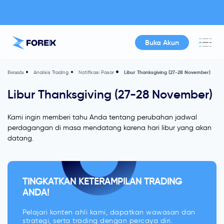
Buka Akun
Analisis Trading
Notifikasi Pasar
Libur Thanksgiving (27-28 November)
Beranda
Libur Thanksgiving (27-28 November)
Kami ingin memberi tahu Anda tentang perubahan jadwal
perdagangan di masa mendatang karena hari libur yang akan
datang.
TINGKATKAN KETERAMPILAN TRADING
ANDA!
Pelajari konten ahli kami, dapatkan wawasan dan
strategi, serta trading dengan percaya diri.