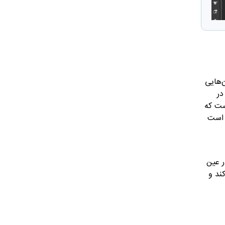
‌هایی
در
ست که
ی است
ر عین
ند و