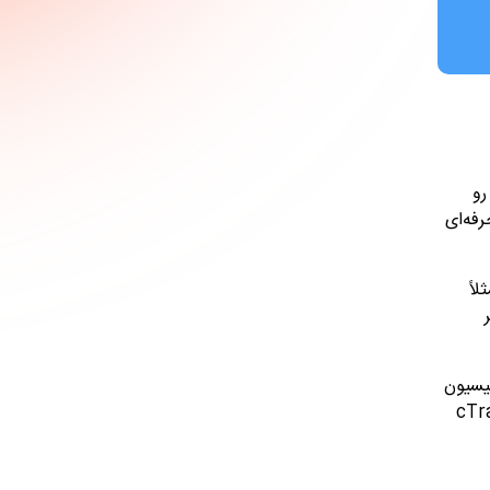
رو
رفه‌ای
اً
هر
میسیون
cTr