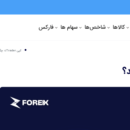
کالاها
شاخص‌ها
سهام ها
فارکس
کپی cTrader: چگونه کار می کند؟