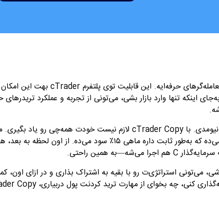
مله‌گرهای حرفه‌ایه. این قابلیت توی پلتفرم
cTrader
بهت این امکان 
جای اینکه تنها وارد بازار بشی، می‌تونی از تجربه و عملکرد تریدرهای ح
ه
.
نیومدی. با
cTrader Copy
لازم نیست خودت همه‌چی رو یاد بگیری. مثل
میاد و ۲۵۰۰ دلارش رو به یه استراتژی اختصاص می‌ده که به‌طور ثابت داره ماهی ۱۵٪ سود می‌ده. از اون لحظه به بعد، 
سرمایه‌گذار
C
هم اجرا می‌شه—به همین راحتی
.
اشی، می‌تونی استراتژی‌ت رو با بقیه به اشتراک بذاری و در ازای اون، ک
‌گذاری کنی، چه بخوای از مهارت ترید کردنت پول دربیاری،
ader Copy