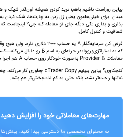
بیاین روراست باشیم باهم؛ ترید کردن همیشه اون‌قدر شیک و ه
میدن. برای خیلی‌هامون یعنی زل زدن به چارت‌ها، شک کردن به هر
بذاری و بذاری یکی دیگه جای تو معامله کنه چی؟ اینجاست که
y
شفافیت و کنترل کامل
.
فرض کن سرمایه‌گذار
A
یه حساب ۳۰۰۰ دلاری داره، ول
که یه استراتژی‌پرووایدر حرفه‌ای به اسم
B
رو دنبال می‌کنه—کسی
معاملات
Provider B
به‌صورت خودکار روی حساب
A
هم اجرا 
کنجکاوی؟ بیاین ببینیم
cTrader Copy
چطوری کار می‌کنه، چه 
نه‌تنها راحت‌تر بشه، بلکه حتی یه کم لذت‌بخش‌تر هم بشه
.
مهارت‌های معاملاتی خود را افزایش دهید!
به محتوای تخصصی ما دسترسی پیدا کنید، بینش‌ها و 