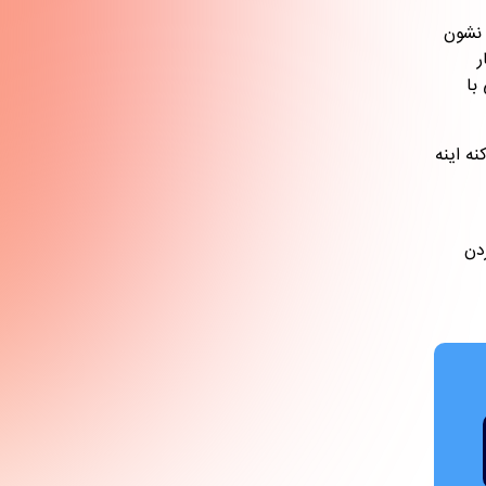
 نشون
ر
با
کنه اینه
دن