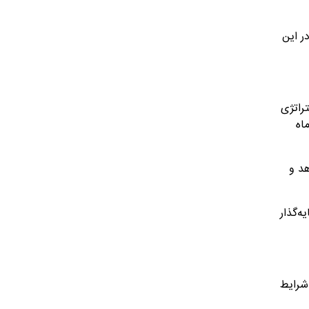
ر این
راتژی
اه
هد و
ه‌گذار
 شرایط