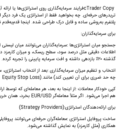
cTrader Copy
فرایند سرمایه‌گذاری روی استراتژی‌ها یا ارائه 
تریدرهای حرفه‌ای. چه بخواهید فقط از استراتژی یک فرد دیگر استف
پلتفرم به‌روشی ساده و قابل درک طراحی شده. اینجا قدم‌به‌قدم نح
برای سرمایه‌گذاران
:
جستجو میان استراتژی‌ها
:
سرمایه‌گذاران می‌توانند میان لیستی از
اطلاعات دقیقی مثل درصد سود، سطح ریسک، و میزان کارمزد دارد.
گذشته ۲۰٪ بازدهی داشته و افت سرمایه پایینی را تجربه کرده
.
انتخاب و تنظیم میزان سرمایه‌گذاری
:
بعد از انتخاب استراتژی، 
چه حد ضرری برای آن تعیین کند
(
مانند
Equity Stop Loss).
کپی خودکار معاملات
:
از اینجا به بعد، هر معامله‌ای که توسط ا
هم اجرا می‌شود. اگر مثلاً معامله‌گر
EUR/USD
بخرد، همان خری
برای ارائه‌دهندگان استراتژی
(Strategy Providers):
ساخت پروفایل استراتژی
:
معامله‌گران حرفه‌ای می‌توانند پروفا
همکاری (مثل کارمزد) به نمایش گذاشته می‌شود
.