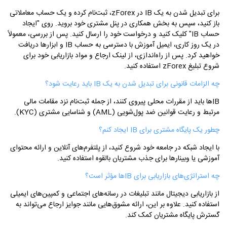
برای تبدیل شدن به یک IB در zForex، ثبت‌نام کرده و یک حساب معاملاتی
باز کنید، سپس به بخش همکاری در پنل مشتری خود بروید. روی "ایجاد
حساب IB" کلیک کنید و درخواست خود را ارسال کنید. پس از بررسی، معمولاً
در یک روز کاری، ایمیل آموزش با دسترسی به حساب IB و ابزارها دریافت
خواهید کرد. پس از راه‌اندازی، از لینک ارجاع و مواد بازاریابی خود برای
شروع تبلیغ zForex استفاده کنید.
چه الزامات قانونی برای تبدیل شدن به یک IB باید رعایت شود؟
IBها باید از مقررات محلی پیروی کنند، از جمله ثبت‌نام نزد مقامات مالی
مرتبط و رعایت قوانین ضد پول‌شویی (AML) و شناسایی مشتری (KYC).
چطور یک پایگاه مشتری برای IB ایجاد کنم؟
با ایجاد شبکه در جامعه خود شروع کنید، از پلتفرم‌های آنلاین و ارائه محتوای
آموزشی یا وبینارها برای جذب مشتریان بالقوه استفاده کنید.
چه استراتژی‌های بازاریابی برای IBها مؤثر است؟
از بازاریابی دیجیتال مانند تبلیغات در رسانه‌های اجتماعی و کمپین‌های ایمیلی
استفاده کنید. علاوه بر این، ارائه مشوق‌هایی مانند جوایز ارجاع می‌تواند به
گسترش پایگاه مشتریان کمک کند.