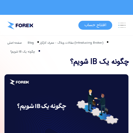
افتتاح حساب
(Introducing Broker) مقالات وبلاگ – معرف کارگزار
Blog
صفحه اصلی
چگونه یک IB شویم؟
چگونه یک IB شویم؟