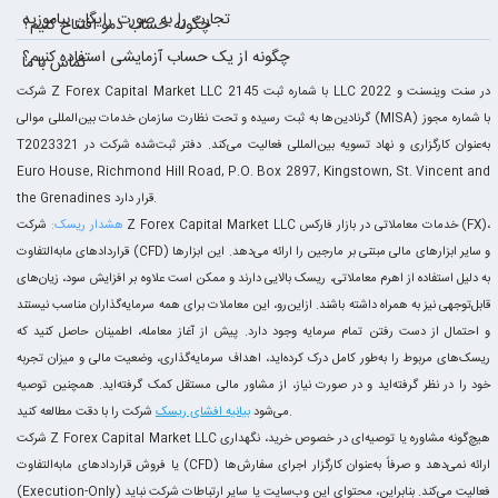
تجارت را به صورت رایگان بیاموزید
چگونه حساب دمو افتتاح کنیم؟
چگونه از یک حساب آزمایشی استفاده کنیم؟
تماس با ما
شرکت Z Forex Capital Market LLC با شماره ثبت 2145 LLC 2022 در سنت وینسنت و
گرنادین‌ها به ثبت رسیده و تحت نظارت سازمان خدمات بین‌المللی موالی (MISA) با شماره مجوز
T2023321 به‌عنوان کارگزاری و نهاد تسویه بین‌المللی فعالیت می‌کند. دفتر ثبت‌شده شرکت در
Euro House, Richmond Hill Road, P.O. Box 2897, Kingstown, St. Vincent and
the Grenadines قرار دارد.
هشدار ریسک:
شرکت Z Forex Capital Market LLC خدمات معاملاتی در بازار فارکس (FX)،
قراردادهای مابه‌التفاوت (CFD) و سایر ابزارهای مالی مبتنی بر مارجین را ارائه می‌دهد. این ابزارها
به دلیل استفاده از اهرم معاملاتی، ریسک بالایی دارند و ممکن است علاوه بر افزایش سود، زیان‌های
قابل‌توجهی نیز به همراه داشته باشند. ازاین‌رو، این معاملات برای همه سرمایه‌گذاران مناسب نیستند
و احتمال از دست رفتن تمام سرمایه وجود دارد. پیش از آغاز معامله، اطمینان حاصل کنید که
ریسک‌های مربوط را به‌طور کامل درک کرده‌اید، اهداف سرمایه‌گذاری، وضعیت مالی و میزان تجربه
خود را در نظر گرفته‌اید و در صورت نیاز، از مشاور مالی مستقل کمک گرفته‌اید. همچنین توصیه
شرکت را با دقت مطالعه کنید.
می‌شود
بیانیه افشای ریسک
شرکت Z Forex Capital Market LLC هیچ‌گونه مشاوره یا توصیه‌ای در خصوص خرید، نگهداری
یا فروش قراردادهای مابه‌التفاوت (CFD) ارائه نمی‌دهد و صرفاً به‌عنوان کارگزار اجرای سفارش‌ها
(Execution-Only) فعالیت می‌کند. بنابراین، محتوای این وب‌سایت یا سایر ارتباطات شرکت نباید