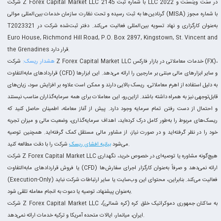
شرکت Z Forex Capital Market LLC با شماره ثبت 2145 LLC 2022 در سنت وینسنت و
گرنادین‌ها به ثبت رسیده و تحت نظارت سازمان خدمات بین‌المللی موالی (MISA) با شماره مجوز
T2023321 به‌عنوان کارگزاری و نهاد تسویه بین‌المللی فعالیت می‌کند. دفتر ثبت‌شده شرکت در
Euro House, Richmond Hill Road, P.O. Box 2897, Kingstown, St. Vincent and
the Grenadines قرار دارد.
هشدار ریسک:
شرکت Z Forex Capital Market LLC خدمات معاملاتی در بازار فارکس (FX)،
قراردادهای مابه‌التفاوت (CFD) و سایر ابزارهای مالی مبتنی بر مارجین را ارائه می‌دهد. این ابزارها
به دلیل استفاده از اهرم معاملاتی، ریسک بالایی دارند و ممکن است علاوه بر افزایش سود، زیان‌های
قابل‌توجهی نیز به همراه داشته باشند. ازاین‌رو، این معاملات برای همه سرمایه‌گذاران مناسب نیستند
و احتمال از دست رفتن تمام سرمایه وجود دارد. پیش از آغاز معامله، اطمینان حاصل کنید که
ریسک‌های مربوط را به‌طور کامل درک کرده‌اید، اهداف سرمایه‌گذاری، وضعیت مالی و میزان تجربه
خود را در نظر گرفته‌اید و در صورت نیاز، از مشاور مالی مستقل کمک گرفته‌اید. همچنین توصیه
شرکت را با دقت مطالعه کنید.
می‌شود
بیانیه افشای ریسک
شرکت Z Forex Capital Market LLC هیچ‌گونه مشاوره یا توصیه‌ای در خصوص خرید، نگهداری
یا فروش قراردادهای مابه‌التفاوت (CFD) ارائه نمی‌دهد و صرفاً به‌عنوان کارگزار اجرای سفارش‌ها
(Execution-Only) فعالیت می‌کند. بنابراین، محتوای این وب‌سایت یا سایر ارتباطات شرکت نباید
به‌عنوان پیشنهاد، توصیه یا دعوت به انجام معامله تلقی شود.
شرکت Z Forex Capital Market LLC به ساکنان جمهوری دموکراتیک خلق کره (کره شمالی)،
ایران، میانمار، ایالات متحده آمریکا و ترکیه خدمات ارائه نمی‌دهد.