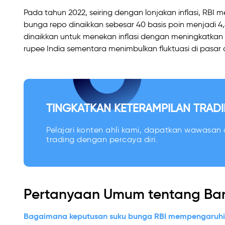
Pada tahun 2022, seiring dengan lonjakan inflasi, RBI
bunga repo dinaikkan sebesar 40 basis poin menjadi 4
dinaikkan untuk menekan inflasi dengan meningkatkan
rupee India sementara menimbulkan fluktuasi di pasar 
TINGKATKAN KETERAMPILAN TRADI
Pelajari konten ahli kami, dapatkan wawasan d
trading dengan percaya diri.
Pertanyaan Umum tentang Bank 
Bagaimana keputusan suku bunga RBI mempengaruhi 