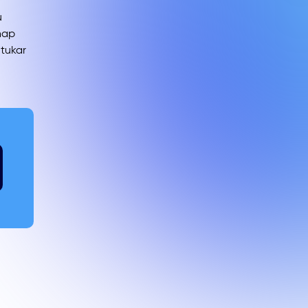
u
hap
tukar