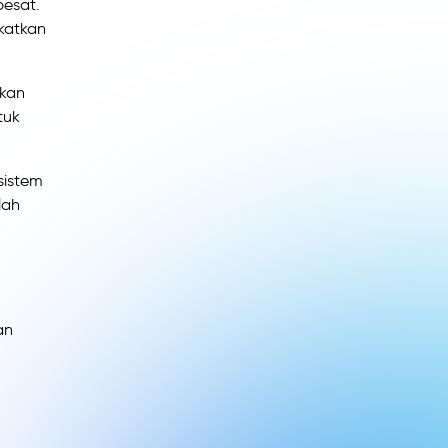
pesat.
gkatkan
akan
tuk
sistem
lah
an