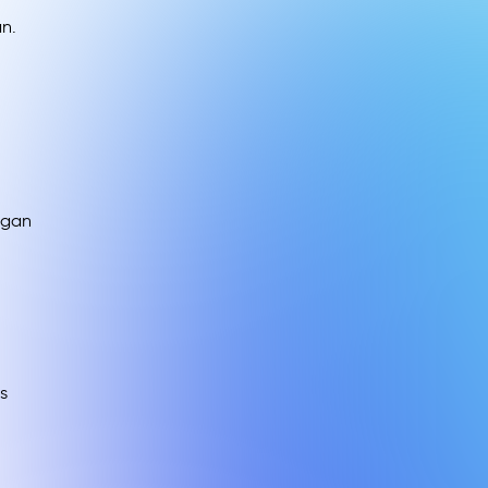
n.
ngan
s