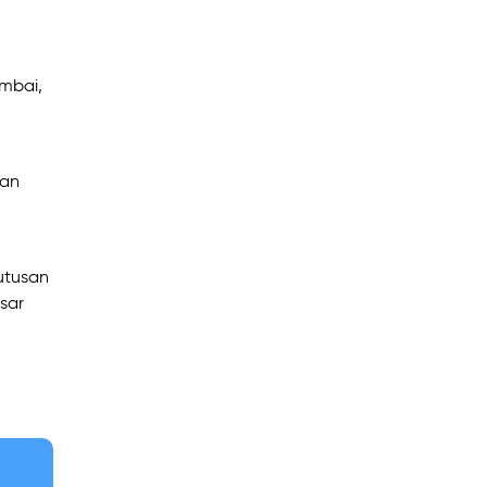
mbai,
dan
utusan
sar