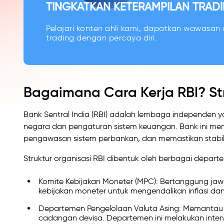
TINGKATKAN KETERAMPILAN TRADI
Pelajari konten ahli kami, dapatkan wawasan d
trading dengan percaya diri.
Bagaimana Cara Kerja RBI? Str
Bank Sentral India (RBI) adalah lembaga independen 
negara dan pengaturan sistem keuangan. Bank ini mem
pengawasan sistem perbankan, dan memastikan stabilita
Struktur organisasi RBI dibentuk oleh berbagai depar
Komite Kebijakan Moneter (MPC): Bertanggung jawa
kebijakan moneter untuk mengendalikan inflasi 
Departemen Pengelolaan Valuta Asing: Memantau nil
cadangan devisa. Departemen ini melakukan interve