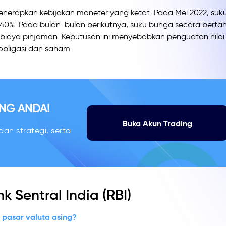
 menerapkan kebijakan moneter yang ketat. Pada Mei 2022, suk
,40%. Pada bulan-bulan berikutnya, suku bunga secara berta
 biaya pinjaman. Keputusan ini menyebabkan penguatan nilai 
obligasi dan saham.
NG ANDA!
Buka Akun Trading
an strategi, serta
Sentral India (RBI)
pasar valuta asing?