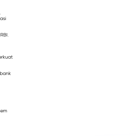
.
asi
RBI.
erkuat
 bank
stem