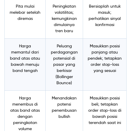
Pita mulai
Peningkatan
Bersiaplah untuk
melebar setelah
volatilitas;
masuk;
diremas
kemungkinan
perhatikan sinyal
dimulainya
konfirmasi
tren baru
Harga
Peluang
Masukkan posisi
memantul dari
perdagangan
panjang atau
band atas atau
potensial di
pendek; tetapkan
bawah menuju
pasar yang
order stop-loss
band tengah
berkisar
yang sesuai
(Bollinger
Bounce)
Harga
Menandakan
Masukkan posisi
menembus di
potensi
beli; tetapkan
atas band atas
penembusan
order stop-loss di
dengan
bullish
bawah posisi
peningkatan
terendah saat ini
volume