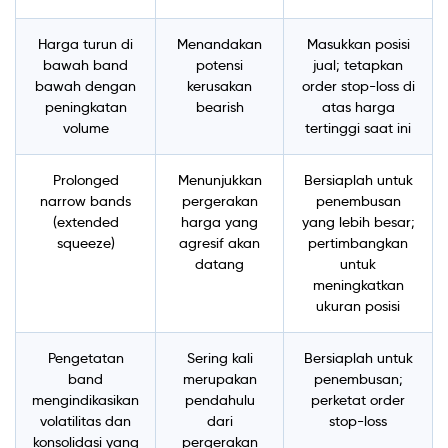
Harga turun di
Menandakan
Masukkan posisi
bawah band
potensi
jual; tetapkan
bawah dengan
kerusakan
order stop-loss di
peningkatan
bearish
atas harga
volume
tertinggi saat ini
Prolonged
Menunjukkan
Bersiaplah untuk
narrow bands
pergerakan
penembusan
(extended
harga yang
yang lebih besar;
squeeze)
agresif akan
pertimbangkan
datang
untuk
meningkatkan
ukuran posisi
Pengetatan
Sering kali
Bersiaplah untuk
band
merupakan
penembusan;
mengindikasikan
pendahulu
perketat order
volatilitas dan
dari
stop-loss
konsolidasi yang
pergerakan