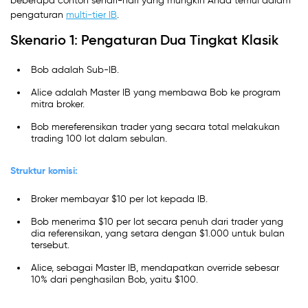
beberapa contoh sehari-hari yang mungkin Anda temui dalam
pengaturan
multi-tier IB
.
Skenario 1: Pengaturan Dua Tingkat Klasik
Bob adalah Sub-IB.
Alice adalah Master IB yang membawa Bob ke program
mitra broker.
Bob mereferensikan trader yang secara total melakukan
trading 100 lot dalam sebulan.
Struktur komisi:
Broker membayar $10 per lot kepada IB.
Bob menerima $10 per lot secara penuh dari trader yang
dia referensikan, yang setara dengan $1.000 untuk bulan
tersebut.
Alice, sebagai Master IB, mendapatkan override sebesar
10% dari penghasilan Bob, yaitu $100.