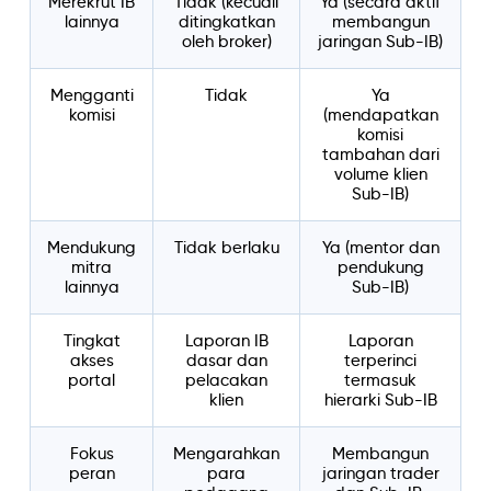
Merekrut IB
Tidak (kecuali
Ya (secara aktif
lainnya
ditingkatkan
membangun
oleh broker)
jaringan Sub-IB)
Mengganti
Tidak
Ya
komisi
(mendapatkan
komisi
tambahan dari
volume klien
Sub-IB)
Mendukung
Tidak berlaku
Ya (mentor dan
mitra
pendukung
lainnya
Sub-IB)
Tingkat
Laporan IB
Laporan
akses
dasar dan
terperinci
portal
pelacakan
termasuk
klien
hierarki Sub-IB
Fokus
Mengarahkan
Membangun
peran
para
jaringan trader