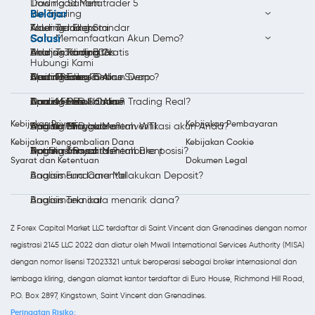
Download Metatrader 5
Trading Saham
Belajar
Ide Trading
Akun Trading Standar
Trading Indeks
Kalender Ekonomi
Solusi
Cara Memanfaatkan Akun Demo?
Akun Trading ECN
Trading Komoditas
Analisis Trading
Belajar Trading Gratis
Hubungi Kami
Akun Trading Bebas Swap
Trading Emas Online
Berita Pasar
Apa itu Forex?
Cara Membuka Akun Demo?
Bonus Forex
Trading Perak Online
Analisis Forex Harian
Apa itu CFD Saham?
Cara Membuka Akun Trading Real?
Kebijakan Privasi
Kebijakan Pembayaran
Trading Minyak Mentah WTI
Analisis Mingguan
Apa itu CFD Indeks?
Bagaimana cara memverifikasi akun Anda?
Kebijakan Pengembalian Dana
Kebijakan Cookie
Trading Minyak Mentah Brent
Notifikasi Pasar
Apa itu Komoditas?
Bagaimana cara membuka posisi?
Syarat dan Ketentuan
Dokumen Legal
Analisis Fundamental
Bagaimana Cara Melakukan Deposit?
Analisis Teknikal
Bagaimana cara menarik dana?
Z Forex Capital Market LLC terdaftar di Saint Vincent dan Grenadines dengan nomor
registrasi 2145 LLC 2022 dan diatur oleh Mwali International Services Authority (MISA)
dengan nomor lisensi T2023321 untuk beroperasi sebagai broker internasional dan
lembaga kliring, dengan alamat kantor terdaftar di Euro House, Richmond Hill Road,
P.O. Box 2897, Kingstown, Saint Vincent dan Grenadines.
Peringatan Risiko: