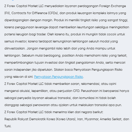
Z Forex Capital Market LLC menyediakan layanan perdagangan Foreign Exchange
(FX), Contracts for Difference (CFDs), dan produk keuangan kompleks lainnya yang
diperdagangkan dengan margin. Produk ini memiliki tingkat risiko yang sangat tinggi,
karena penggunaan leverage dapat memberikan keuntungan sekaligus meningkatkan
potensi kerugian bagi trader. Oleh karena itu, produk ini mungkin tidak cocok untuk
semua investor, karena terdapat kemungkinan kehilangan seluruh modal yang
diinvestasikan. Jangan mengambil risiko lebih dari yang Anda mampu untuk
kehilangan. Sebelum mulai berdagang, pastikan Anda memahami risiko yang terkait,
mempertimbangkan tujuan investasi dan tingkat pengalaman Anda, serta mencari
saran independen jika diperlukan. Silakan baca Pernyataan Pengungkapan Risiko
yang relevan di sini:
Pernyataan Pengungkapan Risiko
.
Z Forex Capital Market LLC tidak memberikan saran, rekomendasi, atau opini
mengenai akuisisi, kepemilikan, atau penjualan CFD. Perusahaan ini beroperasi hanya
sebagai penyedia layanan eksekusi transaksi, dan komunikasi ini tidak boleh
dianggap sebagai penawaran atau ajakan untuk melakukan transaksi apa pun.
Z Forex Capital Market LLC tidak menerima klien dari negara berikut:
Republik Rakyat Demokratik Korea (Korea Utara), Iran, Myanmar, Amerika Serikat, dan
Turki.