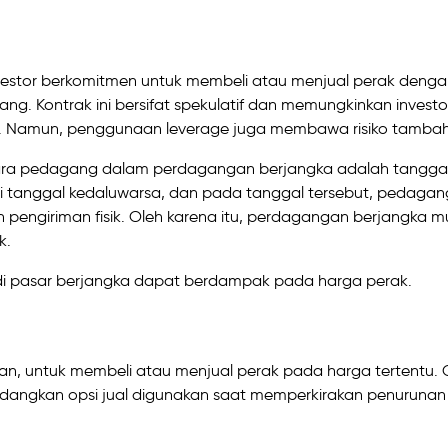
nvestor berkomitmen untuk membeli atau menjual perak deng
g. Kontrak ini bersifat spekulatif dan memungkinkan investo
. Namun, penggunaan leverage juga membawa risiko tamba
h para pedagang dalam perdagangan berjangka adalah tangga
iki tanggal kedaluwarsa, dan pada tanggal tersebut, pedagan
pengiriman fisik. Oleh karena itu, perdagangan berjangka m
k.
di pasar berjangka dapat berdampak pada harga perak.
ban, untuk membeli atau menjual perak pada harga tertentu. 
edangkan opsi jual digunakan saat memperkirakan penurunan