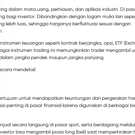
g dalam mata uang, perhiasan, dan aplikasi industri. Di pas
bagi investor. Dibandingkan dengan logam mulia lain seper
g lebih luas, sehingga harganya berfluktuasi sesuai dengan
i.
nstrumen keuangan seperti kontrak berjangka, opsi, ETF (Exc
rbagai instrumen trading ini memungkinkan trader mengambil 
ik dalam jangka pendek maupun jangka panjang.
ecara mendetail.
r bertujuan untuk mendapatkan keuntungan dari pergerakan ha
sisi penting di pasar finansial karena digunakan di berbagai b
jual secara langsung di pasar spot, serta berdagang melalui
. Investor bisa mengambil posisi long (beli) saat memperkirakan