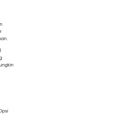
an
r
han.
l
g
ungkin
Opsi