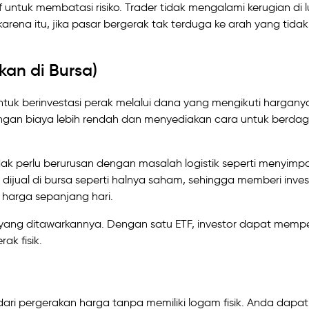
f untuk membatasi risiko. Trader tidak mengalami kerugian di l
arena itu, jika pasar bergerak tak terduga ke arah yang tidak
an di Bursa)
uk berinvestasi perak melalui dana yang mengikuti hargany
ngan biaya lebih rendah dan menyediakan cara untuk berda
dak perlu berurusan dengan masalah logistik seperti menyimp
 dijual di bursa seperti halnya saham, sehingga memberi inves
 harga sepanjang hari.
asi yang ditawarkannya. Dengan satu ETF, investor dapat memp
k fisik.
i pergerakan harga tanpa memiliki logam fisik. Anda dapat