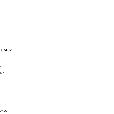
a untuk
-
rak
ektor