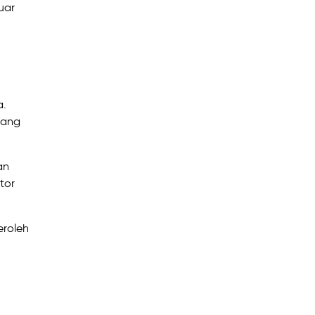
uar
a.
gang
an
tor
eroleh