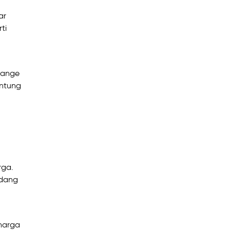
ar
ti
hange
untung
rga.
idang
 harga