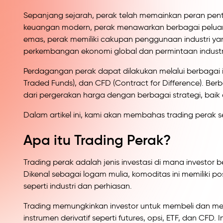
Sepanjang sejarah, perak telah memainkan peran pentin
keuangan modern, perak menawarkan berbagai peluang 
emas, perak memiliki cakupan penggunaan industri yan
perkembangan ekonomi global dan permintaan industr
Perdagangan perak dapat dilakukan melalui berbagai i
Traded Funds), dan CFD (Contract for Difference). Be
dari pergerakan harga dengan berbagai strategi, ba
Dalam artikel ini, kami akan membahas trading perak s
Apa itu Trading Perak?
Trading perak adalah jenis investasi di mana investo
Dikenal sebagai logam mulia, komoditas ini memiliki po
seperti industri dan perhiasan.
Trading memungkinkan investor untuk membeli dan men
instrumen derivatif seperti futures, opsi, ETF, dan CFD