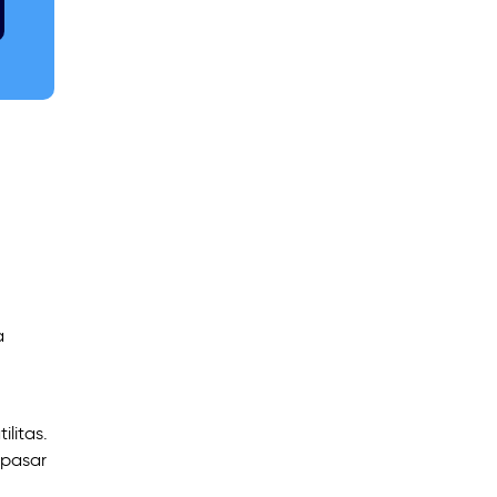
a
litas.
 pasar