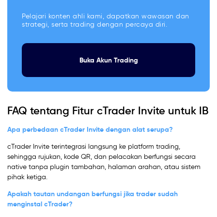
Pelajari konten ahli kami, dapatkan wawasan dan
strategi, serta trading dengan percaya diri.
Buka Akun Trading
FAQ tentang Fitur cTrader Invite untuk IB
Apa perbedaan cTrader Invite dengan alat serupa?
cTrader Invite terintegrasi langsung ke platform trading,
sehingga rujukan, kode QR, dan pelacakan berfungsi secara
native tanpa plugin tambahan, halaman arahan, atau sistem
pihak ketiga.
Apakah tautan undangan berfungsi jika trader sudah
menginstal cTrader?