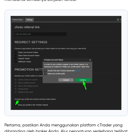
Pertama, pastikan Anda menggunakan platform cTrader yang
dibranding oleh broker Anda. Alur pengaturan sederhana terlihat