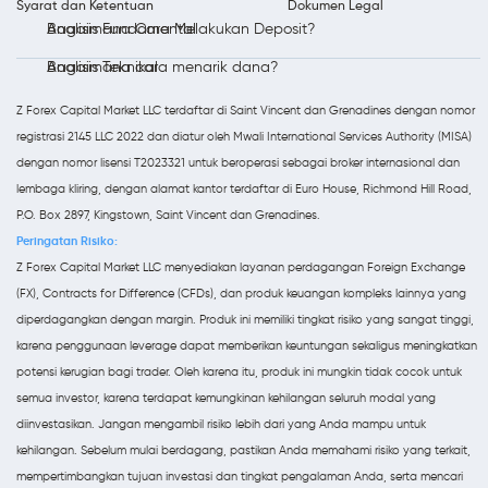
Syarat dan Ketentuan
Dokumen Legal
Analisis Fundamental
Bagaimana Cara Melakukan Deposit?
Analisis Teknikal
Bagaimana cara menarik dana?
Z Forex Capital Market LLC terdaftar di Saint Vincent dan Grenadines dengan nomor
registrasi 2145 LLC 2022 dan diatur oleh Mwali International Services Authority (MISA)
dengan nomor lisensi T2023321 untuk beroperasi sebagai broker internasional dan
lembaga kliring, dengan alamat kantor terdaftar di Euro House, Richmond Hill Road,
P.O. Box 2897, Kingstown, Saint Vincent dan Grenadines.
Peringatan Risiko:
Z Forex Capital Market LLC menyediakan layanan perdagangan Foreign Exchange
(FX), Contracts for Difference (CFDs), dan produk keuangan kompleks lainnya yang
diperdagangkan dengan margin. Produk ini memiliki tingkat risiko yang sangat tinggi,
karena penggunaan leverage dapat memberikan keuntungan sekaligus meningkatkan
potensi kerugian bagi trader. Oleh karena itu, produk ini mungkin tidak cocok untuk
semua investor, karena terdapat kemungkinan kehilangan seluruh modal yang
diinvestasikan. Jangan mengambil risiko lebih dari yang Anda mampu untuk
kehilangan. Sebelum mulai berdagang, pastikan Anda memahami risiko yang terkait,
mempertimbangkan tujuan investasi dan tingkat pengalaman Anda, serta mencari