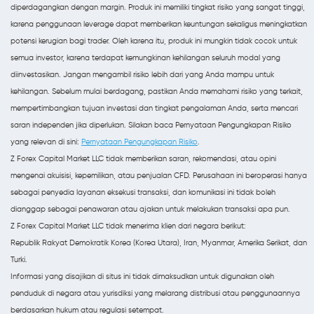
diperdagangkan dengan margin. Produk ini memiliki tingkat risiko yang sangat tinggi,
karena penggunaan leverage dapat memberikan keuntungan sekaligus meningkatkan
potensi kerugian bagi trader. Oleh karena itu, produk ini mungkin tidak cocok untuk
semua investor, karena terdapat kemungkinan kehilangan seluruh modal yang
diinvestasikan. Jangan mengambil risiko lebih dari yang Anda mampu untuk
kehilangan. Sebelum mulai berdagang, pastikan Anda memahami risiko yang terkait,
mempertimbangkan tujuan investasi dan tingkat pengalaman Anda, serta mencari
saran independen jika diperlukan. Silakan baca Pernyataan Pengungkapan Risiko
yang relevan di sini:
Pernyataan Pengungkapan Risiko
.
Z Forex Capital Market LLC tidak memberikan saran, rekomendasi, atau opini
mengenai akuisisi, kepemilikan, atau penjualan CFD. Perusahaan ini beroperasi hanya
sebagai penyedia layanan eksekusi transaksi, dan komunikasi ini tidak boleh
dianggap sebagai penawaran atau ajakan untuk melakukan transaksi apa pun.
Z Forex Capital Market LLC tidak menerima klien dari negara berikut:
Republik Rakyat Demokratik Korea (Korea Utara), Iran, Myanmar, Amerika Serikat, dan
Turki.
Informasi yang disajikan di situs ini tidak dimaksudkan untuk digunakan oleh
penduduk di negara atau yurisdiksi yang melarang distribusi atau penggunaannya
berdasarkan hukum atau regulasi setempat.