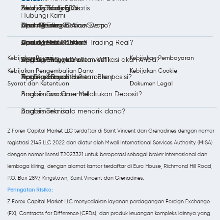
Akun Trading ECN
Trading Komoditas
Analisis Trading
Belajar Trading Gratis
Hubungi Kami
Akun Trading Bebas Swap
Trading Emas Online
Berita Pasar
Apa itu Forex?
Cara Membuka Akun Demo?
Bonus Forex
Trading Perak Online
Analisis Forex Harian
Apa itu CFD Saham?
Cara Membuka Akun Trading Real?
Kebijakan Privasi
Kebijakan Pembayaran
Trading Minyak Mentah WTI
Analisis Mingguan
Apa itu CFD Indeks?
Bagaimana cara memverifikasi akun Anda?
Kebijakan Pengembalian Dana
Kebijakan Cookie
Trading Minyak Mentah Brent
Notifikasi Pasar
Apa itu Komoditas?
Bagaimana cara membuka posisi?
Syarat dan Ketentuan
Dokumen Legal
Analisis Fundamental
Bagaimana Cara Melakukan Deposit?
Analisis Teknikal
Bagaimana cara menarik dana?
Z Forex Capital Market LLC terdaftar di Saint Vincent dan Grenadines dengan nomor
registrasi 2145 LLC 2022 dan diatur oleh Mwali International Services Authority (MISA)
dengan nomor lisensi T2023321 untuk beroperasi sebagai broker internasional dan
lembaga kliring, dengan alamat kantor terdaftar di Euro House, Richmond Hill Road,
P.O. Box 2897, Kingstown, Saint Vincent dan Grenadines.
Peringatan Risiko:
Z Forex Capital Market LLC menyediakan layanan perdagangan Foreign Exchange
(FX), Contracts for Difference (CFDs), dan produk keuangan kompleks lainnya yang