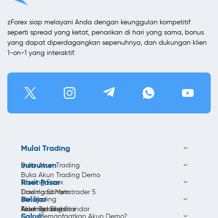
zForex siap melayani Anda dengan keunggulan kompetitif
seperti spread yang ketat, penarikan di hari yang sama, bonus
yang dapat diperdagangkan sepenuhnya, dan dukungan klien
1-on-1 yang interaktif.
Mulai Trading
Instrumen
Buka Akun Trading
Buka Akun Trading Demo
Riset Pasar
Trading Forex
Download Metatrader 5
Trading Saham
Belajar
Ide Trading
Akun Trading Standar
Trading Indeks
Kalender Ekonomi
Solusi
Cara Memanfaatkan Akun Demo?