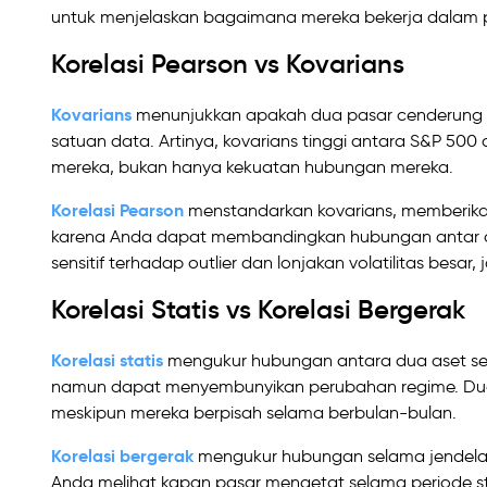
untuk menjelaskan bagaimana mereka bekerja dalam p
Korelasi Pearson vs Kovarians
Kovarians
menunjukkan apakah dua pasar cenderung b
satuan data. Artinya, kovarians tinggi antara S&P 50
mereka, bukan hanya kekuatan hubungan mereka.
Korelasi Pearson
menstandarkan kovarians, memberikan
karena Anda dapat membandingkan hubungan antar ase
sensitif terhadap outlier dan lonjakan volatilitas besa
Korelasi Statis vs Korelasi Bergerak
Korelasi statis
mengukur hubungan antara dua aset selam
namun dapat menyembunyikan perubahan regime. Dua in
meskipun mereka berpisah selama berbulan-bulan.
Korelasi bergerak
mengukur hubungan selama jendela b
Anda melihat kapan pasar mengetat selama periode st