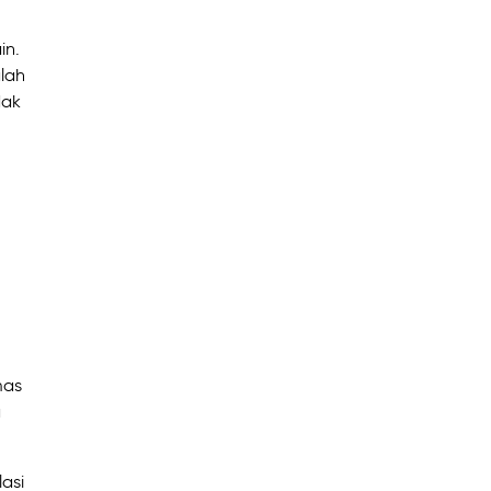
in.
alah
dak
mas
a
lasi