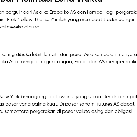
 bergulir dari Asia ke Eropa ke AS dan kembali lagi, pergera
lain. Efek “follow-the-sun” inilah yang membuat trader bangun
kal mereka dibuka.
a sering dibuka lebih lemah, dan pasar Asia kemudian menyer
 ketika Asia mengalami guncangan; Eropa dan AS memperhatik
dan New York berdagang pada waktu yang sama. Jendela empa
intas pasar yang paling kuat. Di pasar saham, futures AS dapat
, sementara pergerakan di pasar valuta asing dan obligasi