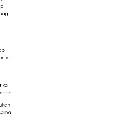
pi
tang
ap.
 ini.
tika
amaan.
tukan
 sama.