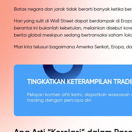
Batas negara dan jarak tidak berarti banyak ketika b
Hari yang sulit di Wall Street dapat berdampak di Ero
berantai ini bukanlah kebetulan, melainkan disebut ko
berita global meskipun sedang bertransaksi saham loka
Mari kita telusuri bagaimana Amerika Serikat, Eropa,
TINGKATKAN KETERAMPILAN TRADI
Pelajari konten ahli kami, dapatkan wawasan d
trading dengan percaya diri.