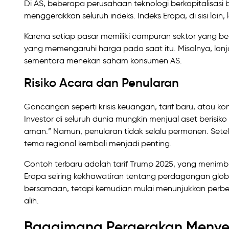
Di AS, beberapa perusahaan teknologi berkapitalisas
menggerakkan seluruh indeks. Indeks Eropa, di sisi lain
Karena setiap pasar memiliki campuran sektor yang 
yang memengaruhi harga pada saat itu. Misalnya, lo
sementara menekan saham konsumen AS.
Risiko Acara dan Penularan
Goncangan seperti krisis keuangan, tarif baru, atau ko
Investor di seluruh dunia mungkin menjual aset berisik
aman.” Namun, penularan tidak selalu permanen. Setel
tema regional kembali menjadi penting.
Contoh terbaru adalah tarif Trump 2025, yang menim
Eropa seiring kekhawatiran tentang perdagangan glo
bersamaan, tetapi kemudian mulai menunjukkan perbeda
alih.
Bagaimana Pergerakan Menyeb