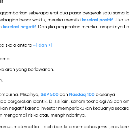
ar
nggambarkan seberapa erat dua pasar bergerak satu sama la
korelasi positif
sebagian besar waktu, mereka memiliki
. Jika s
korelasi negatif
ah
. Dan jika pergerakan mereka tampaknya ti
–1 dan +1
da skala antara
:
sama.
e arah yang berlawanan.
n.
S&P 500
Nasdaq 100
sempurna. Misalnya,
dan
biasanya
tiap pergerakan identik. Di sisi lain, saham teknologi AS dan e
ahkan negatif karena investor memperlakukan keduanya secar
 mengambil risiko atau menghindarinya.
n rumus matematika. Lebih baik kita membahas jenis-jenis kore