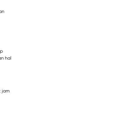
kan
ap
an hal
t jam