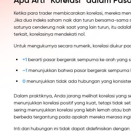
Apa Arti “Korelasi” dalam Pas
Ketika para trader membicarakan korelasi, mereka me
Jika dua indeks saham naik dan turun bersama-sama 
satunya cenderung naik saat yang lain turun, itu adal
terkait, korelasinya mendekati nol.
Untuk mengukurnya secara numerik, korelasi diukur pa
+1
berarti pasar bergerak sempurna ke arah yang 
–1
menunjukkan bahwa pasar bergerak sempurna k
0
menunjukkan tidak ada hubungan yang konsiste
Dalam praktiknya, Anda jarang melihat korelasi yang 
menunjukkan korelasi positif yang kuat, tetapi tidak se
sering menunjukkan korelasi yang lebih lemah atau b
berbeda tergantung pada apakah mereka merasa ingin
Inti dari hubungan ini tidak dapat didefinisikan denga