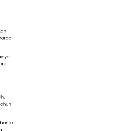
kan
 harga
ainya
ini
ih,
tahun
mbantu
g