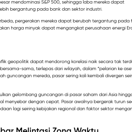
i besar mendominasi S&P 500, sehingga laba mereka dapat
, lebih bergantung pada bank dan sektor industri.
berbeda, pergerakan mereka dapat berubah tergantung pada 
njakan harga minyak dapat mengangkat perusahaan energi E
nflik geopolitik dapat mendorong korelasi naik secara tak ter
o bersama-sama, terlepas dari wilayah, dalam “pelarian ke ase
ah guncangan mereda, pasar sering kali kembali divergen seir
bulkan gelombang guncangan di pasar saham dari Asia hingg
bal menyebar dengan cepat. Pasar awalnya bergerak turun s
an lagi seiring kebijakan regional dan faktor sektor menga
ar Melintasi Zona Waktu