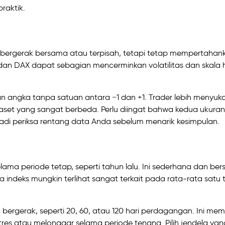
raktik.
ergerak bersama atau terpisah, tetapi tetap mempertahan
0 dan DAX dapat sebagian mencerminkan volatilitas dan skala
 angka tanpa satuan antara −1 dan +1. Trader lebih menyuk
t yang sangat berbeda. Perlu diingat bahwa kedua ukuran 
r, jadi periksa rentang data Anda sebelum menarik kesimpulan.
a periode tetap, seperti tahun lalu. Ini sederhana dan bers
deks mungkin terlihat sangat terkait pada rata-rata satu 
ergerak, seperti 20, 60, atau 120 hari perdagangan. Ini me
res atau melonggar selama periode tenang. Pilih jendela yan