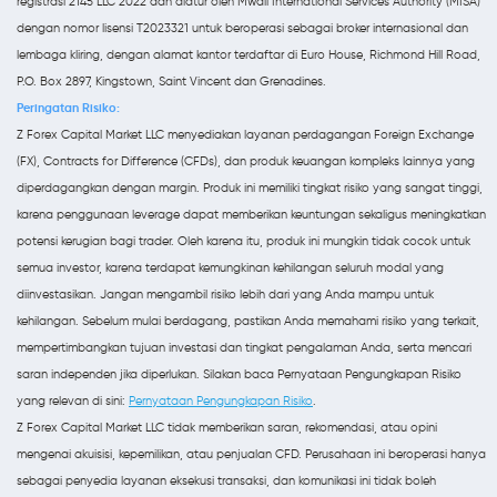
registrasi 2145 LLC 2022 dan diatur oleh Mwali International Services Authority (MISA)
dengan nomor lisensi T2023321 untuk beroperasi sebagai broker internasional dan
lembaga kliring, dengan alamat kantor terdaftar di Euro House, Richmond Hill Road,
P.O. Box 2897, Kingstown, Saint Vincent dan Grenadines.
Peringatan Risiko:
Z Forex Capital Market LLC menyediakan layanan perdagangan Foreign Exchange
(FX), Contracts for Difference (CFDs), dan produk keuangan kompleks lainnya yang
diperdagangkan dengan margin. Produk ini memiliki tingkat risiko yang sangat tinggi,
karena penggunaan leverage dapat memberikan keuntungan sekaligus meningkatkan
potensi kerugian bagi trader. Oleh karena itu, produk ini mungkin tidak cocok untuk
semua investor, karena terdapat kemungkinan kehilangan seluruh modal yang
diinvestasikan. Jangan mengambil risiko lebih dari yang Anda mampu untuk
kehilangan. Sebelum mulai berdagang, pastikan Anda memahami risiko yang terkait,
mempertimbangkan tujuan investasi dan tingkat pengalaman Anda, serta mencari
saran independen jika diperlukan. Silakan baca Pernyataan Pengungkapan Risiko
yang relevan di sini:
Pernyataan Pengungkapan Risiko
.
Z Forex Capital Market LLC tidak memberikan saran, rekomendasi, atau opini
mengenai akuisisi, kepemilikan, atau penjualan CFD. Perusahaan ini beroperasi hanya
sebagai penyedia layanan eksekusi transaksi, dan komunikasi ini tidak boleh