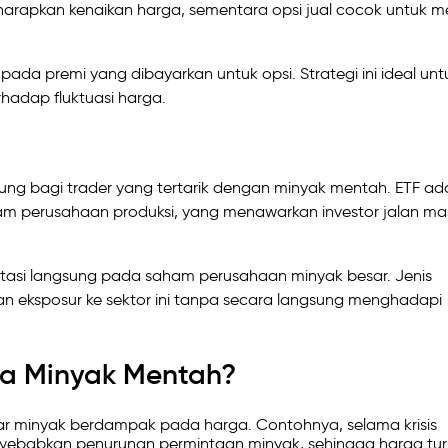
harapkan kenaikan harga, sementara opsi jual cocok untuk m
pada premi yang dibayarkan untuk opsi. Strategi ini ideal unt
rhadap fluktuasi harga.
sung bagi trader yang tertarik dengan minyak mentah. ETF ad
m perusahaan produksi, yang menawarkan investor jalan ma
vestasi langsung pada saham perusahaan minyak besar. Jenis
an eksposur ke sektor ini tanpa secara langsung menghadapi
a Minyak Mentah?
r minyak berdampak pada harga. Contohnya, selama krisis
yebabkan penurunan permintaan minyak, sehingga harga tu