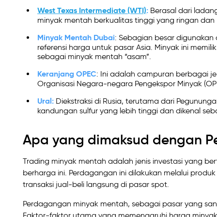
West Texas Intermediate (WTI)
:
Berasal dari ladang
minyak mentah berkualitas tinggi yang ringan dan
Minyak Mentah Dubai
: Sebagian besar digunakan 
referensi harga untuk pasar Asia. Minyak ini memilik
sebagai minyak mentah “asam”.
Keranjang OPEC
: Ini adalah campuran berbagai 
Organisasi Negara-negara Pengekspor Minyak (OP
Ural:
Diekstraksi di Rusia, terutama dari Pegunungan
kandungan sulfur yang lebih tinggi dan dikenal se
Apa yang dimaksud dengan P
Trading minyak mentah adalah jenis investasi yang be
berharga ini. Perdagangan ini dilakukan melalui produk 
transaksi jual-beli langsung di pasar spot.
Perdagangan minyak mentah, sebagai pasar yang sang
Faktor-faktor utama yang memengaruhi harga minya