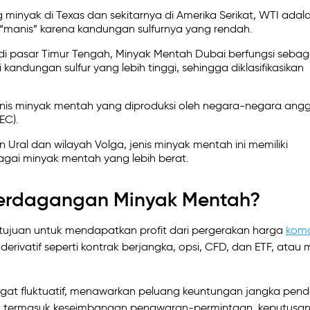
 minyak di Texas dan sekitarnya di Amerika Serikat, WTI adal
 “manis” karena kandungan sulfurnya yang rendah.
di pasar Timur Tengah, Minyak Mentah Dubai berfungsi sebag
i kandungan sulfur yang lebih tinggi, sehingga diklasifikasikan
jenis minyak mentah yang diproduksi oleh negara-negara ang
EC).
 Ural dan wilayah Volga, jenis minyak mentah ini memiliki
bagai minyak mentah yang lebih berat.
erdagangan Minyak Mentah?
rtujuan untuk mendapatkan profit dari pergerakan harga
komo
derivatif seperti kontrak berjangka, opsi, CFD, dan ETF, atau m
at fluktuatif, menawarkan peluang keuntungan jangka pend
k termasuk keseimbangan penawaran-permintaan, keputusa