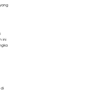
 yang
i
 ini
angka
 di