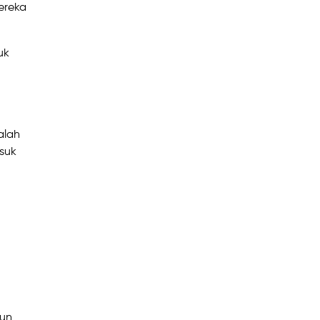
ereka
uk
alah
suk
run