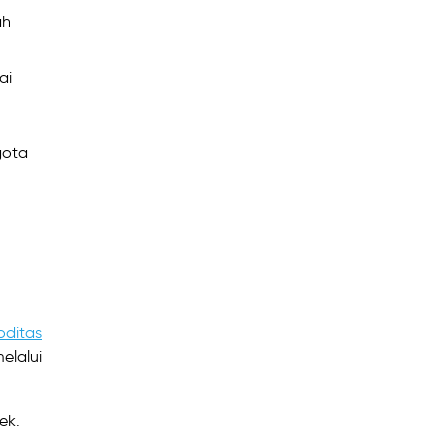
ah
ai
gota
ditas
elalui
ek.
n