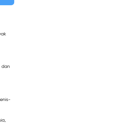
yak
, dan
enis-
ia,