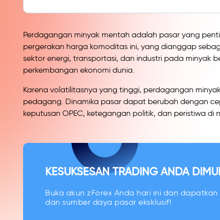
Perdagangan minyak mentah adalah pasar yang penti
pergerakan harga komoditas ini, yang dianggap sebag
sektor energi, transportasi, dan industri pada minyak
perkembangan ekonomi dunia.
Karena volatilitasnya yang tinggi, perdagangan min
pedagang. Dinamika pasar dapat berubah dengan ce
keputusan OPEC, ketegangan politik, dan peristiwa d
KESUKSESAN TRADING ANDA DIMULA
Buka akun zForex Anda hari ini dan dapatkan a
dan sumber daya pasar eksklusif!