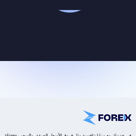
zForex في خدمتك مع مزايا تنافسية مثل فروق الأسعار الضيقة، والسحب