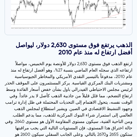
الذهب يرتفع فوق مستوى 2,630 دولار، ليواصل
أفضل ارتفاع له منذ عام 2010
ارتفع الذهب فوق مستوى 2,630 دولار للأونصة يوم الخميس، مواصلاً
ارتفاعه الذي سجله العام الماضي بنسبة 27%، وهو أفضل ارتفاع له منذ
عام 2010، مدفوعاً بالتيسير النقدي الأمريكي والمخاطر الجيوسياسية
ومشتريات البنك المركزي القياسية. يركز المستثمرون على الموقف الحذر
لرئيس مجلس الاحتياطي الفيدرالي باول بشأن خفض أسعار الفائدة وسط
ارتفاع التضخم، مما قلل قليلاً من جاذبية الذهب كأصل لا يدر عائداً. وفي
الوقت نفسه، يتحول الاهتمام إلى التحديات المحتملة في ظل إدارة ترامب
وجهود التنشيط الاقتصادي في الصين. ويشير استطلاع لمجلس الذهب
العالمي إلى استمرار شراء البنوك المركزية للذهب، مما يدعم الطلب.
ومن الناحية الفنية، سيكون مستوى المقاومة الأول هو مستوى 2640. وفي
حالة اختراق هذا المستوى، فإن المستويات التالية التي يجب مراقبتها
ستكون 2655 و2670 بالتالي. وعلى الجانب السفلي سيكون 2600 هو