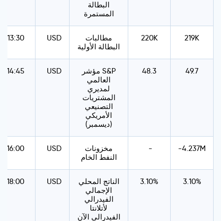
البطالة
المستمرة
219K
220K
مطالبات
USD
13:30
البطالة الأولية
49.7
48.3
مؤشر S&P
USD
14:45
العالمي
لمديري
المشتريات
التصنيعي
الأمريكي
(ديسمبر)
-4.237M
-
مخزونات
USD
16:00
النفط الخام
3.10%
3.10%
الناتج المحلي
USD
18:00
الإجمالي
الفيدرالي
لأتلانتا
الفيدرالي الآن