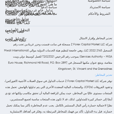
بونص الفوركس
سياسة الخصوصية
المستندات القانونية
تداول عقود الفروقات على الفضة
تحليل الفوركس اليومي
ما هي عقود الفروقات على الأسهم؟
كيف تفتح حساب حقيقي؟
سياسة الاسترداد
سياسة الدفع
تداول خام غرب تكساس الوسيط
التحليل الأسبوعي
ما هو عقد الفروقات على المؤشر؟
الشروط والأحكام
سياسة ملفات تعريف الارتباط
كيف تتحقق من حسابك؟
تداول خام برنت
إشعارات السوق
ما هي السلع؟
كيف تفتح صفقة؟
التحليل الأساسي
كيفية الإيداع؟
تحذير المخاطر وإقرار الامتثال
التحليل الفني
كيفية السحب؟
شركة Z Forex Capital Market LLC مسجلة في سانت فنسنت وجزر غرينادين تحت رقم
التسجيل 2145 LLC 2022، وهي خاضعة لتنظيم هيئة الخدمات الدولية موالي (Mwali International
Services Authority - MISA) بموجب رقم الترخيص T2023321 للعمل كوسيط دولي وبيت
مقاصة، ويقع عنوان مكتبها المسجل في Euro House, Richmond Hill Road, P.O. Box 2897,
Kingstown, St. Vincent and the Grenadines.
تحذير المخاطر:
توفر شركة Z Forex Capital Market LLC خدمات التداول في سوق العملات الأجنبية (الفوركس)،
وعقود الفروقات (CFDs)، والمنتجات المالية المعقدة الأخرى التي يتم تداولها بالهامش. تحمل هذه
المنتجات مستوى عاليًا من المخاطر، حيث يمكن للرافعة المالية أن تحقق مكاسب ولكنها قد تؤدي
أيضًا إلى خسائر كبيرة للمتداولين. لذلك، قد لا تكون هذه المنتجات مناسبة لجميع المستثمرين،
نظرًا لاحتمالية خسارة رأس المال المستثمر بالكامل. يجب عدم المخاطرة بأكثر مما يمكنك تحمل
خسارته. قبل بدء التداول، تأكد من فهمك للمخاطر المرتبطة به، وفكر في أهدافك الاستثمارية