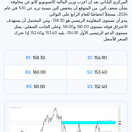
المركزي الياباني بعد أن أعرب وزير المالية كاتسونوبو كاتو عن مخاوفه
بشأن ضعف الين. من المتوقع أن ينخفض الين بنسبة تزيد عن 10% في عام
2024، مسجلاً انخفاضًا للعام الرابع على التوالي.
يبدو أن مستوى المقاومة الرئيسي هو 158.30، ومن المحتمل أن يستهدف
الاختراق فوقه مستوى 160.00 و161.00. وعلى الجانب السفلي، يمثل
مستوى الدعم الرئيسي الأول 154.90، يليه 153.40 و152.40 إذا تحرك
السعر للأسفل.
R1:
S1:
158.30
154.90
R2:
S2:
160.00
153.40
R3:
S3:
161.00
152.40