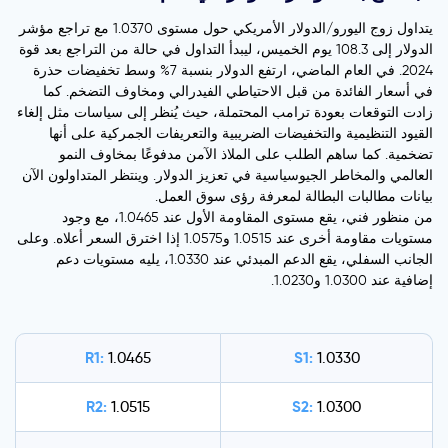
يتداول زوج اليورو/الدولار الأمريكي حول مستوى 1.0370 مع تراجع مؤشر
الدولار إلى 108.3 يوم الخميس، ليبدأ التداول في حالة من التراجع بعد قوة
2024. في العام الماضي، ارتفع الدولار بنسبة 7% وسط تخفيضات حذرة
في أسعار الفائدة من قبل الاحتياطي الفيدرالي ومخاوف التضخم. كما
زادت التوقعات بعودة ترامب المحتملة، حيث يُنظر إلى سياسات مثل إلغاء
القيود التنظيمية والتخفيضات الضريبية والتعريفات الجمركية على أنها
تضخمية. كما ساهم الطلب على الملاذ الآمن مدفوعًا بمخاوف النمو
العالمي والمخاطر الجيوسياسية في تعزيز الدولار. وينتظر المتداولون الآن
بيانات مطالبات البطالة لمعرفة رؤى سوق العمل.
من منظور فني، يقع مستوى المقاومة الأول عند 1.0465، مع وجود
مستويات مقاومة أخرى عند 1.0515 و1.0575 إذا اخترق السعر أعلاه. وعلى
الجانب السفلي، يقع الدعم المبدئي عند 1.0330، يليه مستويات دعم
إضافية عند 1.0300 و1.0230.
R1:
S1:
1.0465
1.0330
R2:
S2:
1.0515
1.0300