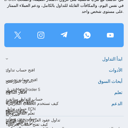
في نفس اليوم، والمكافآت القابلة للتداول بالكامل، ودعم العملاء الممتاز
على مستوى شخص واحد.
ابدأ التداول
الأدوات
افتح حساب تداول
افتح حساب تجريبي
أبحاث السوق
تداول الفوركس
تنزيل MetaTrader 5
تداول الأسهم
تعلم
أفكار التداول
حساب التداول ستاندرد
تداول المؤشرات
التقويم الاقتصادي
الدعم
كيف تستخدم الحساب التجريبي؟
حساب تداول ECN
تداول السلع
تحليل التداول
تعلّم التداول مجاناً
اتصل بنا
حساب بدون سواب
تداول عقود الفروقات على الذهب
أخبار السوق
ما هو الفوركس؟
كيف تفتح حساب تجريبي؟