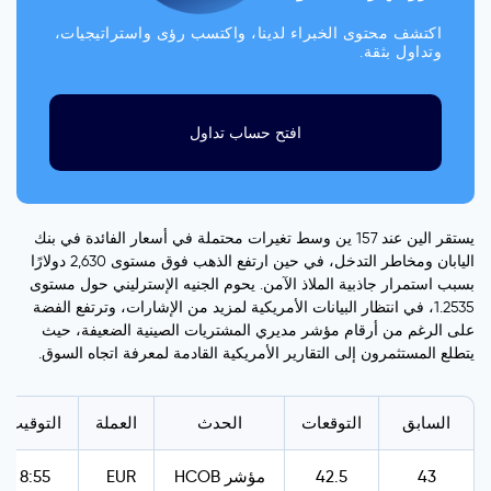
اكتشف محتوى الخبراء لدينا، واكتسب رؤى واستراتيجيات،
وتداول بثقة.
افتح حساب تداول
يستقر الين عند 157 ين وسط تغيرات محتملة في أسعار الفائدة في بنك
اليابان ومخاطر التدخل، في حين ارتفع الذهب فوق مستوى 2,630 دولارًا
بسبب استمرار جاذبية الملاذ الآمن. يحوم الجنيه الإسترليني حول مستوى
1.2535، في انتظار البيانات الأمريكية لمزيد من الإشارات، وترتفع الفضة
على الرغم من أرقام مؤشر مديري المشتريات الصينية الضعيفة، حيث
يتطلع المستثمرون إلى التقارير الأمريكية القادمة لمعرفة اتجاه السوق.
السابق
التوقعات
الحدث
العملة
التوقيت
43
42.5
HCOB مؤشر
EUR
8:55