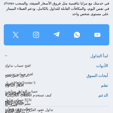
zForex في خدمتك مع مزايا تنافسية مثل فروق الأسعار الضيقة، والسحب
في نفس اليوم، والمكافآت القابلة للتداول بالكامل، ودعم العملاء الممتاز
على مستوى شخص واحد.
ابدأ التداول
الأدوات
افتح حساب تداول
افتح حساب تجريبي
أبحاث السوق
تداول الفوركس
تنزيل MetaTrader 5
تداول الأسهم
تعلم
أفكار التداول
حساب التداول ستاندرد
تداول المؤشرات
التقويم الاقتصادي
الدعم
كيف تستخدم الحساب التجريبي؟
حساب تداول ECN
تداول السلع
تحليل التداول
تعلّم التداول مجاناً
اتصل بنا
حساب بدون سواب
تداول عقود الفروقات على الذهب
أخبار السوق
ما هو الفوركس؟