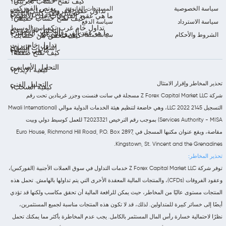
كيف تفتح حساب تجريبي؟
بونص الفوركس
سياسة الخصوصية
المستندات القانونية
تداول عقود الفروقات على الفضة
تحليل الفوركس اليومي
ما هي عقود الفروقات على الأسهم؟
كيف تفتح حساب حقيقي؟
سياسة الاسترداد
سياسة الدفع
تداول خام غرب تكساس الوسيط
التحليل الأسبوعي
ما هو عقد الفروقات على المؤشر؟
الشروط والأحكام
سياسة ملفات تعريف الارتباط
كيف تتحقق من حسابك؟
تداول خام برنت
إشعارات السوق
ما هي السلع؟
كيف تفتح صفقة؟
التحليل الأساسي
كيفية الإيداع؟
تحذير المخاطر وإقرار الامتثال
التحليل الفني
كيفية السحب؟
شركة Z Forex Capital Market LLC مسجلة في سانت فنسنت وجزر غرينادين تحت رقم
التسجيل 2145 LLC 2022، وهي خاضعة لتنظيم هيئة الخدمات الدولية موالي (Mwali International
Services Authority - MISA) بموجب رقم الترخيص T2023321 للعمل كوسيط دولي وبيت
مقاصة، ويقع عنوان مكتبها المسجل في Euro House, Richmond Hill Road, P.O. Box 2897,
Kingstown, St. Vincent and the Grenadines.
تحذير المخاطر:
توفر شركة Z Forex Capital Market LLC خدمات التداول في سوق العملات الأجنبية (الفوركس)،
وعقود الفروقات (CFDs)، والمنتجات المالية المعقدة الأخرى التي يتم تداولها بالهامش. تحمل هذه
المنتجات مستوى عاليًا من المخاطر، حيث يمكن للرافعة المالية أن تحقق مكاسب ولكنها قد تؤدي
أيضًا إلى خسائر كبيرة للمتداولين. لذلك، قد لا تكون هذه المنتجات مناسبة لجميع المستثمرين،
نظرًا لاحتمالية خسارة رأس المال المستثمر بالكامل. يجب عدم المخاطرة بأكثر مما يمكنك تحمل