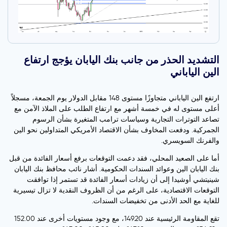
التشديد الحذر من جانب بنك اليابان يؤجج ارتفاع
الين الياباني
ارتفع الين الياباني متجاوزًا مستوى 148 مقابل الدولار يوم الجمعة، مسجلاً
أعلى مستوى له في خمسة أشهر مع ارتفاع الطلب على الملاذ الآمن مع
تصاعد التوترات التجارية وسياسات ترامب المتغيرة بشأن الرسوم
الجمركية. ودفعت المخاوف بشأن الاقتصاد الأمريكي المتداولين نحو الين
والفرنك السويسري.
أما على الصعيد المحلي، فقد دعمت التوقعات برفع أسعار الفائدة من قبل
بنك اليابان الين وعوائد السندات الحكومية. أشار نائب محافظ بنك اليابان
شينيتشي أوشيدا إلى أن زيادات أسعار الفائدة قد تستمر إذا توافقت
التوقعات الاقتصادية، على الرغم من أن الظروف النقدية لا تزال تيسيرية
للغاية مع الحد الأدنى من تخفيضات السندات.
تقع المقاومة الرئيسية عند 149.20، مع وجود مستويات أخرى عند 152.00