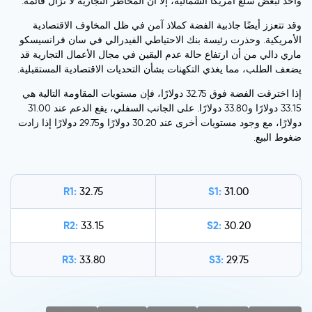
واحد لبعض سلع أمريكا الشمالية، إلا أن المخاطر التجارية لا تزال قائمة.
وقد تتعزز أيضًا جاذبية الفضة كملاذ آمن في ظل المخاوف الاقتصادية
الأمريكية. وحذرت رئيسة بنك الاحتياطي الفيدرالي في سان فرانسيسكو
ماري دالي من أن ارتفاع حالة عدم اليقين في مجال الأعمال التجارية قد
يضعف الطلب، مما يغذي التكهنات بشأن التحديات الاقتصادية المستقبلية.
إذا اخترقت الفضة فوق 32.75 دولارًا، فإن مستويات المقاومة التالية هي
33.15 دولارًا و33.80 دولارًا. على الجانب السفلي، يقع الدعم عند 31.00
دولارًا، مع وجود مستويات أخرى عند 30.20 دولارًا و29.75 دولارًا إذا زادت
ضغوط البيع.
R1:
S1:
32.75
31.00
R2:
S2:
33.15
30.20
R3:
S3:
33.80
29.75