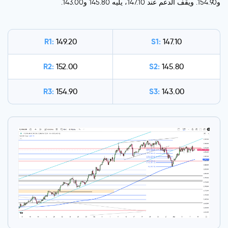
و154.90. ويقف الدعم عند 147.10، يليه 145.80 و143.00.
R1:
S1:
149.20
147.10
R2:
S2:
152.00
145.80
R3:
S3:
154.90
143.00