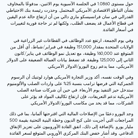
حول مستوى 1.0860 في الجلسة الآسيوية يوم الاثنين، مدفوعًا بالمخاوف
بشأن التباطؤ الاقتصادي الأمريكي المحتمل. وحذرت رئيسة بنك الاحتياطي
الفدرالي في سان فرانسيسكو ماري دالي من أن ارتفاع حالة عدم اليقين
في قطاع الأعمال قد يضعف الطلب، ولكنها لم تر حاجة فورية لتغييرات
في أسعار الفائدة.
وفي يوم الجمعة، ارتفع عدد الوظائف في القطاعات غير الزراعية في
الولايات المتحدة بمقدار 151,000 وظيفة في فبراير/شباط، أي أقل من
المتوقع عند 160,000 وظيفة، مع تعديل نمو الوظائف في يناير/كانون
الثاني إلى 125,000 وظيفة. قد تضغط بيانات العمالة الضعيفة على الدولار
الأمريكي، مما يدعم زوج اليورو/الدولار الأمريكي.
وفي الوقت نفسه، أكد وزير التجارة الأمريكي هوارد لوتنيك أن الرسوم
الجمركية التي فرضها ترامب بنسبة 25% على واردات الصلب والألومنيوم
ستدخل حيز التنفيذ يوم الأربعاء. في حين أن شركات صناعة الصلب
الأمريكية تدعم التعريفات، فإن ارتفاع تكاليف المواد قد يؤثر على
الشركات، مما قد يحد من مكاسب اليورو/الدولار الأمريكي.
وجد اليورو دعمًا من الإصلاحات المالية التي اقترحتها ألمانيا، بما في ذلك
المراجعات التي أجريت على كبح الديون وخطة البنية التحتية بقيمة 500
مليار يورو. بالإضافة إلى ذلك، اتفق القادة الأوروبيون على تعزيز الإنفاق
الدفاعي. وقد أشار خفض البنك المركزي الأوروبي المتوقع لسعر الفائدة