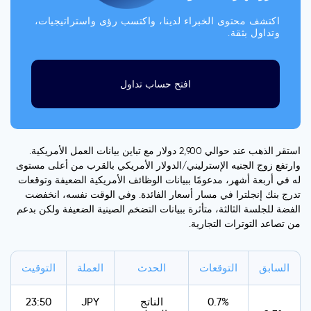
اكتشف محتوى الخبراء لدينا، واكتسب رؤى واستراتيجيات،
وتداول بثقة.
افتح حساب تداول
استقر الذهب عند حوالي 2,900 دولار مع تباين بيانات العمل الأمريكية.
وارتفع زوج الجنيه الإسترليني/الدولار الأمريكي بالقرب من أعلى مستوى
له في أربعة أشهر، مدعومًا ببيانات الوظائف الأمريكية الضعيفة وتوقعات
تدرج بنك إنجلترا في مسار أسعار الفائدة. وفي الوقت نفسه، انخفضت
الفضة للجلسة الثالثة، متأثرة ببيانات التضخم الصينية الضعيفة ولكن بدعم
من تصاعد التوترات التجارية.
السابق
التوقعات
الحدث
العملة
التوقيت
0.7%
الناتج
JPY
23:50