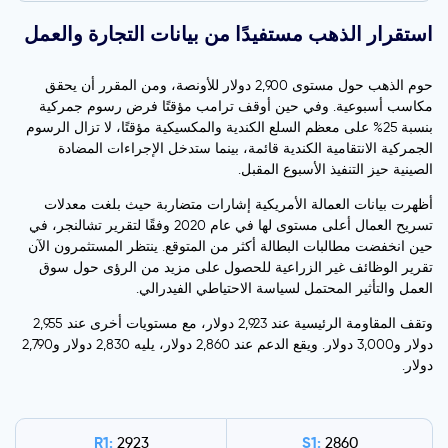
استقرار الذهب مستفيدًا من بيانات التجارة والعمل
حوم الذهب حول مستوى 2,900 دولار للأونصة، ومن المقرر أن يحقق
مكاسب أسبوعية. وفي حين أوقف ترامب مؤقتًا فرض رسوم جمركية
بنسبة 25% على معظم السلع الكندية والمكسيكية مؤقتًا، لا تزال الرسوم
الجمركية الانتقامية الكندية قائمة، بينما ستدخل الإجراءات المضادة
الصينية حيز التنفيذ الأسبوع المقبل.
أظهرت بيانات العمالة الأمريكية إشارات متضاربة حيث بلغت معدلات
تسريح العمال أعلى مستوى لها في عام 2020 وفقًا لتقرير تشالنجر، في
حين انخفضت مطالبات البطالة أكثر من المتوقع. ينتظر المستثمرون الآن
تقرير الوظائف غير الزراعية للحصول على مزيد من الرؤى حول سوق
العمل والتأثير المحتمل لسياسة الاحتياطي الفيدرالي.
وتقف المقاومة الرئيسية عند 2,923 دولار، مع مستويات أخرى عند 2,955
دولار و3,000 دولار. ويقع الدعم عند 2,860 دولار، يليه 2,830 دولار و2,790
دولار.
R1:
S1:
2923
2860