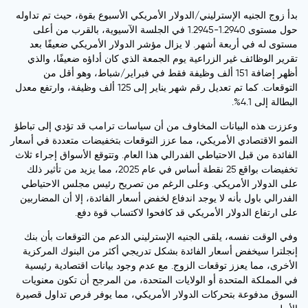
بدأ زوج الجنيه الإسترليني/الدولار الأمريكي الأسبوع بقوة، حيث تم تداوله
حول مستوى 1.2940-1.2945 في الجلسة الآسيوية، بالقرب من أعلى
مستوى له في أربعة أشهر. لا يزال مؤشر الدولار الأمريكي ضعيفًا بعد
تقرير الوظائف غير الزراعية يوم الجمعة الذي كان أداؤه ضعيفًا، والذي
أظهر إضافة 151 ألف وظيفة فقط في فبراير/شباط، وهو أقل من
التوقعات. كما تم تعديل رقم شهر يناير إلى 125 ألف وظيفة، وارتفع معدل
البطالة إلى 4.1%.
وعززت هذه البيانات المخاوف من أن سياسات ترامب قد تؤدي إلى تباطؤ
النمو الاقتصادي الأمريكي، مما عزز التوقعات بتخفيضات متعددة في أسعار
الفائدة من قبل الاحتياطي الفدرالي هذا العام. وتتوقع الأسواق إجراء ثلاث
تخفيضات بواقع 25 نقطة أساس في عام 2025، مما يزيد من تأثير ذلك
على الدولار الأمريكي. وعلى الرغم من تصريح رئيس مجلس الاحتياطي
الفدرالي باول بأنه لا يوجد اندفاع لخفض أسعار الفائدة، إلا أن المضاربين
على ارتفاع الدولار الأمريكي قد كافحوا لاكتساب قوة دفع.
وفي الوقت نفسه، يلقى الجنيه الإسترليني الدعم من التوقعات بأن بنك
إنجلترا سيخفض أسعار الفائدة بشكل تدريجي أكثر من البنوك المركزية
الأخرى، مما يعزز توقعات الزوج. مع عدم وجود بيانات اقتصادية رئيسية
في المملكة المتحدة أو الولايات المتحدة، من المرجح أن تكون معنويات
السوق مدفوعة بتحركات الدولار الأمريكي، مما يوفر فرص تداول قصيرة