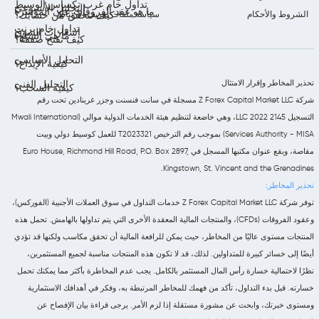
تداول خام غرب تكساس الوسيط
التحليل الأسبوعي
ما هو عقد الفروقات على المؤشر؟
الشروط والأحكام
سياسة ملفات تعريف الارتباط
كيف تتحقق من حسابك؟
تداول خام برنت
إشعارات السوق
ما هي السلع؟
كيف تفتح صفقة؟
التحليل الأساسي
كيفية الإيداع؟
تحذير المخاطر وإقرار الامتثال
التحليل الفني
كيفية السحب؟
شركة Z Forex Capital Market LLC مسجلة في سانت فنسنت وجزر غرينادين تحت رقم
التسجيل 2145 LLC 2022، وهي خاضعة لتنظيم هيئة الخدمات الدولية موالي (Mwali International
Services Authority - MISA) بموجب رقم الترخيص T2023321 للعمل كوسيط دولي وبيت
مقاصة، ويقع عنوان مكتبها المسجل في Euro House, Richmond Hill Road, P.O. Box 2897,
Kingstown, St. Vincent and the Grenadines.
تحذير المخاطر:
توفر شركة Z Forex Capital Market LLC خدمات التداول في سوق العملات الأجنبية (الفوركس)،
وعقود الفروقات (CFDs)، والمنتجات المالية المعقدة الأخرى التي يتم تداولها بالهامش. تحمل هذه
المنتجات مستوى عاليًا من المخاطر، حيث يمكن للرافعة المالية أن تحقق مكاسب ولكنها قد تؤدي
أيضًا إلى خسائر كبيرة للمتداولين. لذلك، قد لا تكون هذه المنتجات مناسبة لجميع المستثمرين،
نظرًا لاحتمالية خسارة رأس المال المستثمر بالكامل. يجب عدم المخاطرة بأكثر مما يمكنك تحمل
خسارته. قبل بدء التداول، تأكد من فهمك للمخاطر المرتبطة به، وفكر في أهدافك الاستثمارية
ومستوى خبرتك، وابحث عن مشورة مستقلة إذا لزم الأمر. يرجى قراءة بيان الإفصاح عن