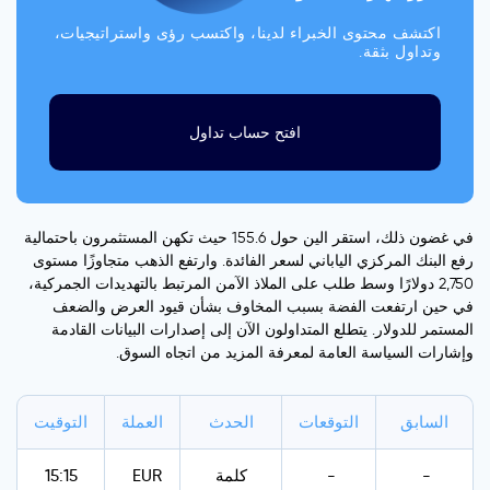
اكتشف محتوى الخبراء لدينا، واكتسب رؤى واستراتيجيات،
وتداول بثقة.
افتح حساب تداول
في غضون ذلك، استقر الين حول 155.6 حيث تكهن المستثمرون باحتمالية
رفع البنك المركزي الياباني لسعر الفائدة. وارتفع الذهب متجاوزًا مستوى
2,750 دولارًا وسط طلب على الملاذ الآمن المرتبط بالتهديدات الجمركية،
في حين ارتفعت الفضة بسبب المخاوف بشأن قيود العرض والضعف
المستمر للدولار. يتطلع المتداولون الآن إلى إصدارات البيانات القادمة
وإشارات السياسة العامة لمعرفة المزيد من اتجاه السوق.
السابق
التوقعات
الحدث
العملة
التوقيت
-
-
كلمة
EUR
15:15