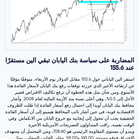
المضاربة على سياسة بنك اليابان تبقي الين مستقرًا
عند 155.6
استقر الين الياباني حول 155.6 مقابل الدولار يوم الأربعاء، متوقفًا مؤقتًا
عن ارتفاعه الأخير الذي عززته توقعات رفع بنك اليابان لأسعار الفائدة هذا
الأسبوع. ومن شأن مثل هذه الخطوة أن ترفع تكاليف الاقتراض قصير
الأجل إلى 0.5%، وهي أعلى نسبة منذ الأزمة المالية لعام 2008. وأشار
محافظ بنك اليابان أويدا إلى احتمال رفع أسعار الفائدة إذا ظلت الظروف
الاقتصادية قوية، في حين أشار نائب المحافظ هيمينو إلى أن أسعار الفائدة
الحقيقية يجب أن تتحول إلى إيجابية مع خروج اليابان من الانكماش. وفي
الوقت نفسه، راقب المتداولون التصريحات الأمريكية الأخيرة.
ويبدو أن مستوى المقاومة الرئيسي هو 158.60، ومن المحتمل أن يستهدف
الاختراق فوقه مستوى 160.00 و161.00. وعلى الجانب السفلي، يمثل