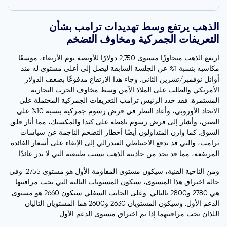
الذهب يرتفع وسط تهديدات ترامب بشأن
التعريفات الجمركية ومخاوف التضخم
ارتفع الذهب متجاوزًا مستوى 2,750 دولارًا للأونصة يوم الأربعاء، موسعًا
مكاسبه بنسبة 1% عن الجلسة السابقة ليصل إلى أعلى مستوى له منذ
أوائل نوفمبر/تشرين الثاني. وجاء هذا الارتفاع مدفوعًا بضعف الدولار
الأمريكي والطلب على الملاذ الآمن وسط مخاوف الحرب التجارية
المستمرة. فقد حدد الرئيس ترامب التعريفات الجمركية المحتملة على
الاتحاد الأوروبي، وأعاد النظر في فرض رسوم جمركية بنسبة 10% على
الصين، وأشار إلى فرض رسوم باهظة على كندا والمكسيك، مما أثار قلق
السوق. كما وازن المتداولون أيضًا أخطار التضخم الناجمة عن سياسات
ترامب، والتي قد تدفع الاحتياطي الفيدرالي إلى الإبقاء على أسعار الفائدة
المرتفعة، مما قد يحد من جاذبية الذهب بسبب طبيعته التي لا تدر عائدًا.
ومن الناحية الفنية، سيكون مستوى المقاومة الأول هو مستوى 2755. وفي
حالة اختراق هذا المستوى، ستكون المستويات التالية التي يجب مراقبتها
هي 2780 و2800 بالتالي. وعلى الجانب السفلي سيكون 2660 هو مستوى
الدعم الأول. وسيكون المستويان 2630 و2600 هما المستويان التاليان
اللذان يجب مراقبتهما إذا تم اختراق مستوى الدعم الأول.