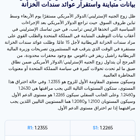
بيانات متباينة واستقرار عوائد سندات الخزانة
ظل زوج الجنيه الإسترليني/الدولار الأمريكي مستقرًا يوم الأربعاء وسط
تباين ظروف السوق. حيث تراجع الدولار الأمريكي بعد الإجراءات
السياسية التي اتخذها الرئيس ترامب، في حين تماسك الإسترليني في
أعقاب بيانات التوظيف المتباينة في المملكة المتحدة والطلب القوي على
مزاد سندات الخزانة البريطانية لأجل 15 عامًا. وظلت عوائد سندات الخزانة
مستقرة في الوقت الذي يترقب فيه المستثمرون تصريحات وزيرة المالية
البريطانية راشيل ريفز في دافوس. مع وجود محفزات محدودة، من
المرجح أن يتداول زوج الجنيه الإسترليني/الدولار الأمريكي ضمن نطاق
ضيق ما لم تحدث تحولات كبيرة في سياسة المملكة المتحدة أو معنويات
المخاطرة العالمية.
وسيكون مستوى المقاومة الأول للزوج هو 1.2355. وفي حالة اختراق هذا
المستوى، ستكون المستويات التالية التي يجب مراقبتها هي 1.2430
و1.2460. وعلى الجانب السفلي سيكون 1.2265 هو مستوى الدعم الأول.
وسيكون المستويان 1.2100 و1.2080 هما المستويين التاليين اللذين يجب
مراقبتهما إذا تم اختراق مستوى الدعم الأول.
R1:
S1:
1.2355
1.2265