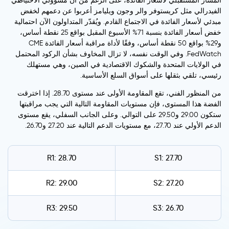
المسار المستقبلي لأسعار الفائدة، على الرغم من أن مسؤولي الاحتياطي
الفيدرالي مثل كريستوفر والر وجون ويليامز أعربوا عن دعمهم لخفض
مبدئي لأسعار الفائدة في الاجتماع القادم. ويُقدّر المتداولون الآن احتمالية
خفض أسعار الفائدة بنسبة 71% الأسبوع المقبل بواقع 25 نقطة أساس،
و29% بواقع 50 نقطة أساس، وفقًا لأداة مراقبة أسعار الفائدة CME
FedWatch. وفي الوقت نفسه، لا تزال المخاوف بشأن الركود المحتمل
في الولايات المتحدة والشكوك الاقتصادية في الصين، وهي مستهلك
رئيسي، تلقي بثقلها على أسواق السلع الأساسية.
من المنظور الفني، تقع المقاومة الأولى عند مستوى 28.70. إذا اخترقت
الفضة هذا المستوى، فإن مستويات المقاومة التالية التي يجب مراقبتها
ستكون 29.00 و29.50 على التوالي. وعلى الجانب السفلي، يقع مستوى
الدعم الأولي عند 27.70، مع مستويات الدعم التالية عند 27.20 و26.70.
R1: 28.70
S1: 27.70
R2: 29.00
S2: 27.20
R3: 29.50
S3: 26.70