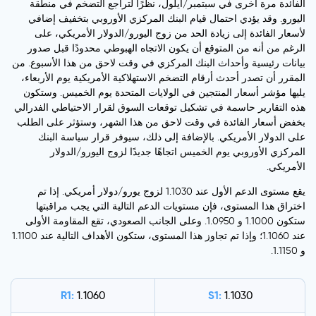
الفائدة مرة أخرى في سبتمبر/أيلول، نظرًا لتراجع التضخم في منطقة
اليورو. وقد يؤدي احتمال قيام البنك المركزي الأوروبي بتخفيف إضافي
لأسعار الفائدة إلى زيادة الحد من زوج اليورو/الدولار الأمريكي، على
الرغم من أنه من المتوقع أن يكون الاتجاه الهبوطي محدودًا قبل صدور
بيانات رئيسية وأحداث البنك المركزي في وقت لاحق من هذا الأسبوع. من
المقرر أن تصدر أحدث أرقام التضخم الاستهلاكية الأمريكية يوم الأربعاء،
يليها مؤشر أسعار المنتجين في الولايات المتحدة يوم الخميس. وستكون
هذه التقارير حاسمة في تشكيل توقعات السوق لقرار الاحتياطي الفدرالي
بخفض أسعار الفائدة في وقت لاحق من هذا الشهر، وستؤثر على الطلب
على الدولار الأمريكي. بالإضافة إلى ذلك، سيوفر قرار سياسة البنك
المركزي الأوروبي يوم الخميس اتجاهًا جديدًا لزوج اليورو/الدولار
الأمريكي.
يقع مستوى الدعم الأول عند 1.1030 لزوج يورو/دولار أمريكي. إذا تم
اختراق هذا المستوى، فإن مستويات الدعم التالية التي يجب مراقبتها
ستكون 1.1000 و 1.0950. وعلى الجانب الصعودي، تقع المقاومة الأولى
عند 1.1060؛ وإذا تم تجاوز هذا المستوى، ستكون الأهداف التالية عند 1.1100
و 1.1150.
R1:
S1:
1.1060
1.1030