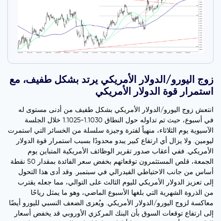
زوج اليورو/الدولار الأمريكي يرتد بشكل طفيف، مع
استمرار قوة الدولار الأمريكي
انتعش زوج اليورو/الدولار الأمريكي بشكل طفيف من أدنى مستوى له
في أسبوع، حيث تم تداوله حول النطاق 1.1030-1.1025 خلال الجلسة
الآسيوية يوم الثلاثاء، منهياً لفترة وجيزة سلسلة من الخسائر التي استمرت
ليومين. ولا يزال أي ارتفاع كبير يبدو محدودًا بسبب استمرار قوة الدولار
الأمريكي. ففي أعقاب صدور تقرير الوظائف الأمريكية المتباين يوم
الجمعة، قلص المستثمرون توقعاتهم بخفض سعر الفائدة بمقدار 50 نقطة
أساس من جانب الاحتياطي الفيدرالي في سبتمبر. وقد أدى هذا التحول
إلى تعزيز الدولار الأمريكي لليوم الثالث على التوالي، مما جعله يقترب
من الذروة الشهرية التي بلغها الأسبوع الماضي، وهو ما يمثل رياحًا
معاكسة لزوج اليورو/الدولار الأمريكي. ويُعزى الضعف النسبي لليورو أيضًا
إلى ارتفاع توقعات السوق بأن البنك المركزي الأوروبي قد يخفض أسعار