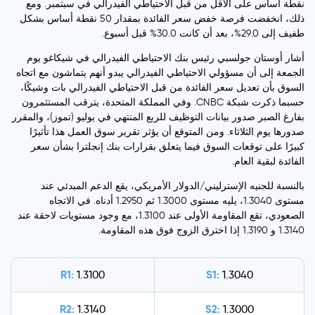
نقطة أساس على الأقل من قبل الاحتياطي الفيدرالي في سبتمبر. ومع
ذلك، انخفضت فرصة خفض سعر الفائدة بمقدار 50 نقطة أساس بشكل
طفيف إلى 29.0%، بعد أن كانت 30.0% قبل أسبوع.
أشار أوستان جولسبي رئيس بنك الاحتياطي الفيدرالي في شيكاغو يوم
الجمعة إلى أن مسؤولي الاحتياطي الفيدرالي يبدو أنهم يتماشون مع اتجاه
السوق بأن تعديل سعر الفائدة من قبل الاحتياطي الفيدرالي بات وشيكًا،
حسبما ذكرت شبكة CNBC. وفي المملكة المتحدة، يترقب المستثمرون
بفارغ الصبر صدور بيانات التوظيف للربع المنتهي في يوليو (تموز)، والمقرر
صدورها يوم الثلاثاء. ومن المتوقع أن يؤثر تقرير سوق العمل هذا تأثيرًا
كبيرًا على توقعات السوق فيما يتعلق بقرارات بنك إنجلترا بشأن سعر
الفائدة لبقية العام.
بالنسبة للجنيه الإسترليني/الدولار الأمريكي، يقع الدعم المبدئي عند
مستوى 1.3040، يليه مستوى 1.3000 ثم 1.2950 أدناه. في الاتجاه
الصعودي، تقع المقاومة الأولى عند 1.3100، مع وجود مستويات لاحقة عند
1.3140 و 1.3190 إذا اخترق الزوج فوق هذه المقاومة.
R1:
S1:
1.3100
1.3040
R2:
S2:
1.3140
1.3000