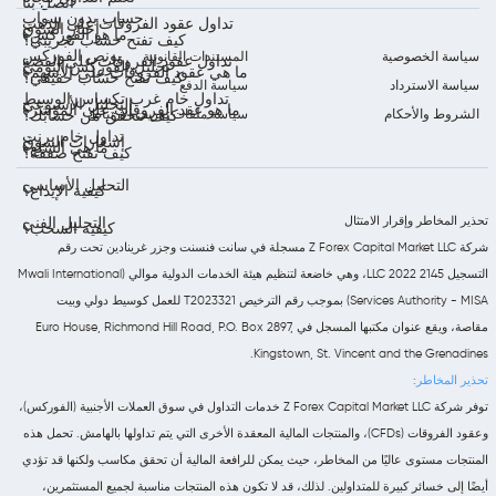
اتصل بنا
حساب بدون سواب
تداول عقود الفروقات على الذهب
أخبار السوق
ما هو الفوركس؟
كيف تفتح حساب تجريبي؟
بونص الفوركس
سياسة الخصوصية
المستندات القانونية
تداول عقود الفروقات على الفضة
تحليل الفوركس اليومي
ما هي عقود الفروقات على الأسهم؟
كيف تفتح حساب حقيقي؟
سياسة الاسترداد
سياسة الدفع
تداول خام غرب تكساس الوسيط
التحليل الأسبوعي
ما هو عقد الفروقات على المؤشر؟
الشروط والأحكام
سياسة ملفات تعريف الارتباط
كيف تتحقق من حسابك؟
تداول خام برنت
إشعارات السوق
ما هي السلع؟
كيف تفتح صفقة؟
التحليل الأساسي
كيفية الإيداع؟
تحذير المخاطر وإقرار الامتثال
التحليل الفني
كيفية السحب؟
شركة Z Forex Capital Market LLC مسجلة في سانت فنسنت وجزر غرينادين تحت رقم
التسجيل 2145 LLC 2022، وهي خاضعة لتنظيم هيئة الخدمات الدولية موالي (Mwali International
Services Authority - MISA) بموجب رقم الترخيص T2023321 للعمل كوسيط دولي وبيت
مقاصة، ويقع عنوان مكتبها المسجل في Euro House, Richmond Hill Road, P.O. Box 2897,
Kingstown, St. Vincent and the Grenadines.
تحذير المخاطر:
توفر شركة Z Forex Capital Market LLC خدمات التداول في سوق العملات الأجنبية (الفوركس)،
وعقود الفروقات (CFDs)، والمنتجات المالية المعقدة الأخرى التي يتم تداولها بالهامش. تحمل هذه
المنتجات مستوى عاليًا من المخاطر، حيث يمكن للرافعة المالية أن تحقق مكاسب ولكنها قد تؤدي
أيضًا إلى خسائر كبيرة للمتداولين. لذلك، قد لا تكون هذه المنتجات مناسبة لجميع المستثمرين،