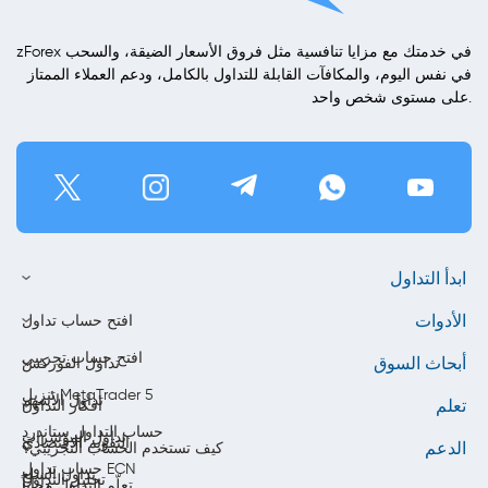
zForex في خدمتك مع مزايا تنافسية مثل فروق الأسعار الضيقة، والسحب
في نفس اليوم، والمكافآت القابلة للتداول بالكامل، ودعم العملاء الممتاز
على مستوى شخص واحد.
ابدأ التداول
الأدوات
افتح حساب تداول
افتح حساب تجريبي
أبحاث السوق
تداول الفوركس
تنزيل MetaTrader 5
تداول الأسهم
تعلم
أفكار التداول
حساب التداول ستاندرد
تداول المؤشرات
التقويم الاقتصادي
الدعم
كيف تستخدم الحساب التجريبي؟
حساب تداول ECN
تداول السلع
تحليل التداول
تعلّم التداول مجاناً