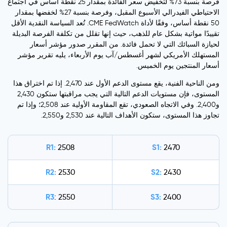
فرصة بنسبة 73% لتخفيض سعر الفائدة بمقدار 25 نقطة أساس في اجتماع
الاحتياطي الفيدرالي الأسبوع المقبل، وفرصة بنسبة 27% لخفضها بمقدار
50 نقطة أساس، وفقًا لأداة CME FedWatch. تُعد السياسة النقدية الأقل
تقييدًا مواتية بشكل عام للذهب، حيث إنها تقلل من تكلفة الفرصة البديلة
لحيازة السبائك التي لا تحمل فائدة. من المقرر صدور مؤشر أسعار
المستهلك الأمريكي لشهر أغسطس/آب يوم الأربعاء، يليه تقرير مؤشر
أسعار المنتجين يوم الخميس.
ومن الناحية الفنية، يقع مستوى الدعم الأول عند 2,470. إذا تم اختراق هذا
المستوى، فإن مستويات الدعم التالية التي يجب مراقبتها ستكون 2,430
و2,400. وفي الاتجاه الصعودي، تقع المقاومة الأولية عند 2,508؛ وإذا تم
تجاوز هذا المستوى، ستكون الأهداف التالية عند 2,530 و2,550.
R1:
S1:
2508
2470
R2:
S2:
2530
2430
R3
S3:
: 2550
2400