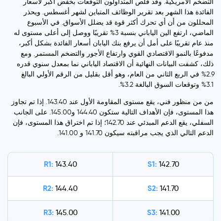
التضخم الأمريكية. وقد قلص المتداولون التوقعات بخفض أكبر لأسعار
الفائدة هذا الشهر بعد تقرير الوظائف المتباين لشهر أغسطس. ويحذر
المحللون من أن أي تحرك أكثر قوة قد يضلل الأسواق. في الأسبوع
الماضي، ارتفع الين الياباني بنسبة 3% تقريبًا ووصل إلى أعلى مستوى له
منذ عام تقريبًا على أمل أن يرفع بنك اليابان أسعار الفائدة بشكل أكبر،
مدفوعًا بالنمو الاقتصادي القوي وارتفاع الأجور والتضخم المستمر. ومع
ذلك، كشفت البيانات النهائية أن الاقتصاد الياباني نما بمعدل سنوي قدره
2.9% في الربع الثاني من العام، وهو أقل بقليل من الرقم الأولي البالغ
3.1% وتوقعات السوق البالغة 3.2%.
من من منظور فني، يقع مستوى المقاومة الأول عند 143.40. إذا تم تجاوز
هذا المستوى، فإن الأهداف التالية ستكون 144.40 و145.00. على الجانب
السفلي، يقع الدعم المبدئي عند 142.70؛ إذا تم اختراق هذا المستوى، فإن
الدعم التالي الذي يجب مراقبته سيكون 141.70 و 141.00.
R1:
S1:
143.40
142.70
R2:
S2:
144.40
141.70
R3:
S3:
145.00
141.00