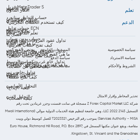
تنزيل MetaTrader 5
تداول الأسهم
تعلم
أفكار التداول
حساب التداول ستاندرد
تداول المؤشرات
التقويم الاقتصادي
الدعم
كيف تستخدم الحساب التجريبي؟
حساب تداول ECN
تداول السلع
تحليل التداول
تعلّم التداول مجاناً
اتصل بنا
حساب بدون سواب
تداول عقود الفروقات على الذهب
أخبار السوق
ما هو الفوركس؟
كيف تفتح حساب تجريبي؟
بونص الفوركس
سياسة الخصوصية
المستندات القانونية
تداول عقود الفروقات على الفضة
تحليل الفوركس اليومي
ما هي عقود الفروقات على الأسهم؟
كيف تفتح حساب حقيقي؟
سياسة الاسترداد
سياسة الدفع
تداول خام غرب تكساس الوسيط
التحليل الأسبوعي
ما هو عقد الفروقات على المؤشر؟
الشروط والأحكام
سياسة ملفات تعريف الارتباط
كيف تتحقق من حسابك؟
تداول خام برنت
إشعارات السوق
ما هي السلع؟
كيف تفتح صفقة؟
التحليل الأساسي
كيفية الإيداع؟
تحذير المخاطر وإقرار الامتثال
التحليل الفني
كيفية السحب؟
شركة Z Forex Capital Market LLC مسجلة في سانت فنسنت وجزر غرينادين تحت رقم
التسجيل 2145 LLC 2022، وهي خاضعة لتنظيم هيئة الخدمات الدولية موالي (Mwali International
Services Authority - MISA) بموجب رقم الترخيص T2023321 للعمل كوسيط دولي وبيت
مقاصة، ويقع عنوان مكتبها المسجل في Euro House, Richmond Hill Road, P.O. Box 2897,
Kingstown, St. Vincent and the Grenadines.