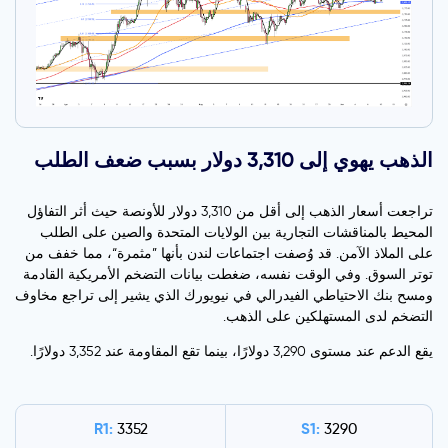
الذهب يهوي إلى 3,310 دولار بسبب ضعف الطلب
تراجعت أسعار الذهب إلى أقل من 3,310 دولار للأونصة حيث أثر التفاؤل
المحيط بالمناقشات التجارية بين الولايات المتحدة والصين على الطلب
على الملاذ الآمن. قد وُصفت اجتماعات لندن بأنها ”مثمرة“، مما خفف من
توتر السوق. وفي الوقت نفسه، ضغطت بيانات التضخم الأمريكية القادمة
ومسح بنك الاحتياطي الفيدرالي في نيويورك الذي يشير إلى تراجع مخاوف
التضخم لدى المستهلكين على الذهب.
يقع الدعم عند مستوى 3,290 دولارًا، بينما تقع المقاومة عند 3,352 دولارًا.
R1:
S1:
3352
3290