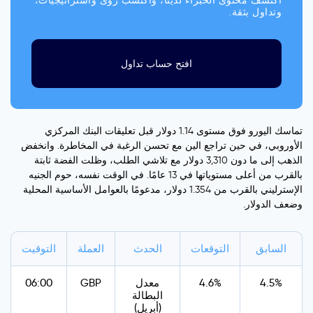
اكتشف محتوى الخبراء لدينا، واكتسب رؤى واستراتيجيات،
وتداول بثقة.
افتح حساب تداول
تماسك اليورو فوق مستوى 1.14 دولار قبل تعليقات البنك المركزي
الأوروبي، في حين تراجع الين مع تحسن الرغبة في المخاطرة. وانخفض
الذهب إلى ما دون 3,310 دولار مع تلاشي الطلب، وظلت الفضة ثابتة
بالقرب من أعلى مستوياتها في 13 عامًا. في الوقت نفسه، حوم الجنيه
الإسترليني بالقرب من 1.354 دولار، مدعومًا بالعوامل الأساسية المحلية
وضعف الدولار.
السابق
التوقعات
الحدث
العملة
التوقيت
4.5%
4.6%
معدل
GBP
06:00
البطالة
(أبريل)