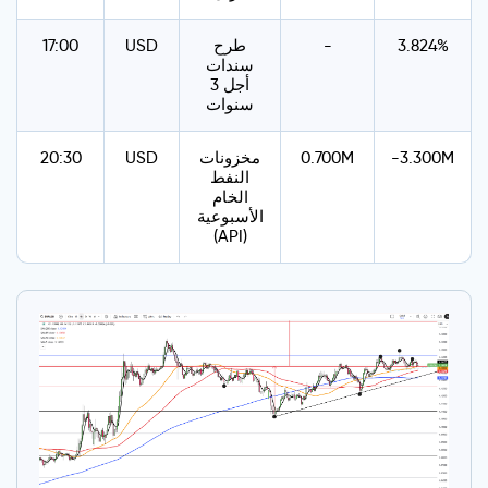
3.824%
-
طرح
USD
17:00
سندات
أجل 3
سنوات
-3.300M
0.700M
مخزونات
USD
20:30
النفط
الخام
الأسبوعية
(API)