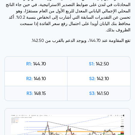
المحادثات في لندن على ضوابط التصدير الاستراتيجية، في حين جاء الناتج
المحلي الإجمالي الياباني المعدل للربع الأول من العام مستقرًا، وهو
تحسن عن التقديرات السابقة التي أشارت إلى انخفاض بنسبة 0.2%. أكد
محافظ بنك اليابان أويدا على احتمال رفع سعر الفائدة إذا سمحت
الظروف بذلك.
تقع المقاومة عند 144.70، ويوجد الدعم بالقرب من 142.50.
R1:
S1:
144.70
142.50
R2:
S2:
146.10
142.10
R3:
S3:
148.15
141.50