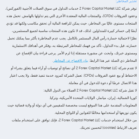
تحذير المخاطر:
توفر شركة Z Forex Capital Market LLC خدمات التداول في سوق العملات الأجنبية (الفوركس)،
وعقود الفروقات (CFDs)، والمنتجات المالية المعقدة الأخرى التي يتم تداولها بالهامش. تحمل هذه
المنتجات مستوى عاليًا من المخاطر، حيث يمكن للرافعة المالية أن تحقق مكاسب ولكنها قد تؤدي
أيضًا إلى خسائر كبيرة للمتداولين. لذلك، قد لا تكون هذه المنتجات مناسبة لجميع المستثمرين،
نظرًا لاحتمالية خسارة رأس المال المستثمر بالكامل. يجب عدم المخاطرة بأكثر مما يمكنك تحمل
خسارته. قبل بدء التداول، تأكد من فهمك للمخاطر المرتبطة به، وفكر في أهدافك الاستثمارية
ومستوى خبرتك، وابحث عن مشورة مستقلة إذا لزم الأمر. يرجى قراءة بيان الإفصاح عن
المخاطر ذي الصلة عبر هذا الرابط:
بيان الإفصاح عن المخاطر
.
لا تقدم شركة Z Forex Capital Market LLC أي نصائح أو توصيات أو آراء فيما يتعلق بشراء أو
الاحتفاظ أو بيع عقود الفروقات (CFDs). تعمل الشركة كمزود خدمة تنفيذ فقط، ولا يجب اعتبار
هذا الاتصال عرضًا أو دعوة للدخول في أي معاملة.
لا تقبل شركة Z Forex Capital Market LLC العملاء من الدول التالية:
كوريا الشمالية، إيران، ميانمار، الولايات المتحدة الأمريكية، وتركيا.
المعلومات المقدمة على هذا الموقع ليست مخصصة للمقيمين في أي دولة أو ولاية قضائية حيث
يكون توزيعها أو استخدامها مخالفًا للقوانين أو اللوائح المحلية.
من خلال استخدام خدمات Z Forex Capital Market LLC، فإنك توافق على استخدام ملفات
تعريف الارتباط (cookies) لتحسين تجربتك.