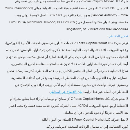
شركة Z Forex Capital Market LLC مسجلة في سانت فنسنت وجزر غرينادين تحت رقم
التسجيل 2145 LLC 2022، وهي خاضعة لتنظيم هيئة الخدمات الدولية موالي (Mwali International
Services Authority - MISA) بموجب رقم الترخيص T2023321 للعمل كوسيط دولي وبيت
مقاصة، ويقع عنوان مكتبها المسجل في Euro House, Richmond Hill Road, P.O. Box 2897,
Kingstown, St. Vincent and the Grenadines.
تحذير المخاطر:
توفر شركة Z Forex Capital Market LLC خدمات التداول في سوق العملات الأجنبية (الفوركس)،
وعقود الفروقات (CFDs)، والمنتجات المالية المعقدة الأخرى التي يتم تداولها بالهامش. تحمل هذه
المنتجات مستوى عاليًا من المخاطر، حيث يمكن للرافعة المالية أن تحقق مكاسب ولكنها قد تؤدي
أيضًا إلى خسائر كبيرة للمتداولين. لذلك، قد لا تكون هذه المنتجات مناسبة لجميع المستثمرين،
نظرًا لاحتمالية خسارة رأس المال المستثمر بالكامل. يجب عدم المخاطرة بأكثر مما يمكنك تحمل
خسارته. قبل بدء التداول، تأكد من فهمك للمخاطر المرتبطة به، وفكر في أهدافك الاستثمارية
ومستوى خبرتك، وابحث عن مشورة مستقلة إذا لزم الأمر. يرجى قراءة بيان الإفصاح عن
المخاطر ذي الصلة عبر هذا الرابط:
بيان الإفصاح عن المخاطر
.
لا تقدم شركة Z Forex Capital Market LLC أي نصائح أو توصيات أو آراء فيما يتعلق بشراء أو
الاحتفاظ أو بيع عقود الفروقات (CFDs). تعمل الشركة كمزود خدمة تنفيذ فقط، ولا يجب اعتبار
هذا الاتصال عرضًا أو دعوة للدخول في أي معاملة.
لا تقبل شركة Z Forex Capital Market LLC العملاء من الدول التالية:
كوريا الشمالية، إيران، ميانمار، الولايات المتحدة الأمريكية، وتركيا.