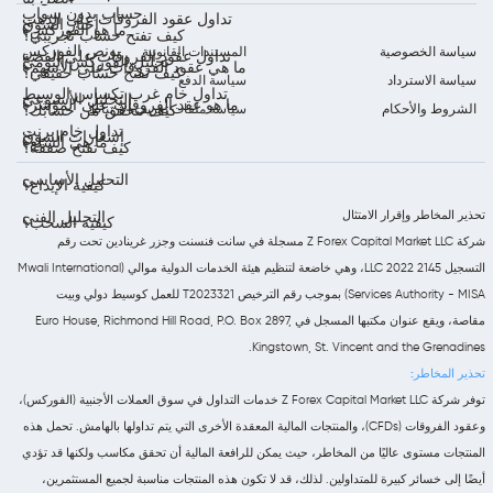
حساب بدون سواب
تداول عقود الفروقات على الذهب
أخبار السوق
ما هو الفوركس؟
كيف تفتح حساب تجريبي؟
بونص الفوركس
سياسة الخصوصية
المستندات القانونية
تداول عقود الفروقات على الفضة
تحليل الفوركس اليومي
ما هي عقود الفروقات على الأسهم؟
كيف تفتح حساب حقيقي؟
سياسة الاسترداد
سياسة الدفع
تداول خام غرب تكساس الوسيط
التحليل الأسبوعي
ما هو عقد الفروقات على المؤشر؟
الشروط والأحكام
سياسة ملفات تعريف الارتباط
كيف تتحقق من حسابك؟
تداول خام برنت
إشعارات السوق
ما هي السلع؟
كيف تفتح صفقة؟
التحليل الأساسي
كيفية الإيداع؟
تحذير المخاطر وإقرار الامتثال
التحليل الفني
كيفية السحب؟
شركة Z Forex Capital Market LLC مسجلة في سانت فنسنت وجزر غرينادين تحت رقم
التسجيل 2145 LLC 2022، وهي خاضعة لتنظيم هيئة الخدمات الدولية موالي (Mwali International
Services Authority - MISA) بموجب رقم الترخيص T2023321 للعمل كوسيط دولي وبيت
مقاصة، ويقع عنوان مكتبها المسجل في Euro House, Richmond Hill Road, P.O. Box 2897,
Kingstown, St. Vincent and the Grenadines.
تحذير المخاطر:
توفر شركة Z Forex Capital Market LLC خدمات التداول في سوق العملات الأجنبية (الفوركس)،
وعقود الفروقات (CFDs)، والمنتجات المالية المعقدة الأخرى التي يتم تداولها بالهامش. تحمل هذه
المنتجات مستوى عاليًا من المخاطر، حيث يمكن للرافعة المالية أن تحقق مكاسب ولكنها قد تؤدي
أيضًا إلى خسائر كبيرة للمتداولين. لذلك، قد لا تكون هذه المنتجات مناسبة لجميع المستثمرين،