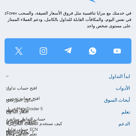
zForex في خدمتك مع مزايا تنافسية مثل فروق الأسعار الضيقة، والسحب
في نفس اليوم، والمكافآت القابلة للتداول بالكامل، ودعم العملاء الممتاز
على مستوى شخص واحد.
ابدأ التداول
الأدوات
افتح حساب تداول
افتح حساب تجريبي
أبحاث السوق
تداول الفوركس
تنزيل MetaTrader 5
تداول الأسهم
تعلم
أفكار التداول
حساب التداول ستاندرد
تداول المؤشرات
التقويم الاقتصادي
الدعم
كيف تستخدم الحساب التجريبي؟
حساب تداول ECN
تداول السلع
تحليل التداول
تعلّم التداول مجاناً
اتصل بنا