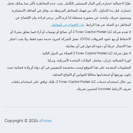
نظرًا لاحتمالية خسارة رأس المال المستثمر بالكامل. يجب عدم المخاطرة بأكثر مما يمكنك تحمل
خسارته. قبل بدء التداول، تأكد من فهمك للمخاطر المرتبطة به، وفكر في أهدافك الاستثمارية
ومستوى خبرتك، وابحث عن مشورة مستقلة إذا لزم الأمر. يرجى قراءة بيان الإفصاح عن
المخاطر ذي الصلة عبر هذا الرابط:
بيان الإفصاح عن المخاطر
.
لا تقدم شركة Z Forex Capital Market LLC أي نصائح أو توصيات أو آراء فيما يتعلق بشراء أو
الاحتفاظ أو بيع عقود الفروقات (CFDs). تعمل الشركة كمزود خدمة تنفيذ فقط، ولا يجب اعتبار
هذا الاتصال عرضًا أو دعوة للدخول في أي معاملة.
لا تقبل شركة Z Forex Capital Market LLC العملاء من الدول التالية:
كوريا الشمالية، إيران، ميانمار، الولايات المتحدة الأمريكية، وتركيا.
المعلومات المقدمة على هذا الموقع ليست مخصصة للمقيمين في أي دولة أو ولاية قضائية حيث
يكون توزيعها أو استخدامها مخالفًا للقوانين أو اللوائح المحلية.
من خلال استخدام خدمات Z Forex Capital Market LLC، فإنك توافق على استخدام ملفات
تعريف الارتباط (cookies) لتحسين تجربتك.
zForex
Copyright © 2024