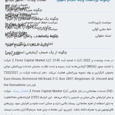
چگونه برداشت وجه انجام دهیم؟
مقالات وبلاگ – تحلیل بنیادی
حساب ترید دمو
ترید کالا
تحلیل های روزانه
کالاها چیستند؟
چگونه سپرده گذاری کنیم؟
حساب معاملاتی واقعی
معاملات شاخص‌ها
اخبار بازارهای مالی
CFD شاخص چیست؟
چگونه یک موقعیت معاملاتی باز کنیم؟
سیاست بازپرداخت
سیاست حفظ حریم خصوصی
ترید سهام ها
تجزیه و تحلیل معاملات
سهام CFD چیست؟
چگونه حساب خود را تأیید کنیم؟
خط مشی کوکی
سیاست پرداخت
معاملات فارکس
تقویم اقتصادی
فارکس چیست؟
اسناد حقوقی
شرایط و ضوابط
چگونه یک حساب واقعی افتتاح کنیم؟
تجارت را به صورت رایگان بیاموزید
چگونه حساب دمو افتتاح کنیم؟
چگونه از یک حساب آزمایشی استفاده کنیم؟
تماس با ما
شرکت Z Forex Capital Market LLC با شماره ثبت 2145 LLC 2022 در سنت وینسنت و
گرنادین‌ها به ثبت رسیده و تحت نظارت سازمان خدمات بین‌المللی موالی (MISA) با شماره مجوز
T2023321 به‌عنوان کارگزاری و نهاد تسویه بین‌المللی فعالیت می‌کند. دفتر ثبت‌شده شرکت در
Euro House, Richmond Hill Road, P.O. Box 2897, Kingstown, St. Vincent and
the Grenadines قرار دارد.
هشدار ریسک:
شرکت Z Forex Capital Market LLC خدمات معاملاتی در بازار فارکس (FX)،
قراردادهای مابه‌التفاوت (CFD) و سایر ابزارهای مالی مبتنی بر مارجین را ارائه می‌دهد. این ابزارها
به دلیل استفاده از اهرم معاملاتی، ریسک بالایی دارند و ممکن است علاوه بر افزایش سود، زیان‌های
قابل‌توجهی نیز به همراه داشته باشند. ازاین‌رو، این معاملات برای همه سرمایه‌گذاران مناسب نیستند