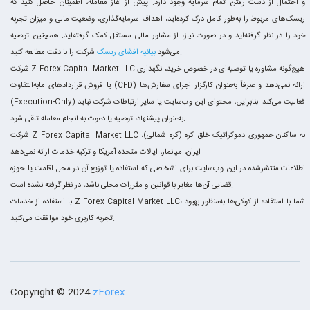
و احتمال از دست رفتن تمام سرمایه وجود دارد. پیش از آغاز معامله، اطمینان حاصل کنید که
ریسک‌های مربوط را به‌طور کامل درک کرده‌اید، اهداف سرمایه‌گذاری، وضعیت مالی و میزان تجربه
خود را در نظر گرفته‌اید و در صورت نیاز، از مشاور مالی مستقل کمک گرفته‌اید. همچنین توصیه
شرکت را با دقت مطالعه کنید.
می‌شود
بیانیه افشای ریسک
شرکت Z Forex Capital Market LLC هیچ‌گونه مشاوره یا توصیه‌ای در خصوص خرید، نگهداری
یا فروش قراردادهای مابه‌التفاوت (CFD) ارائه نمی‌دهد و صرفاً به‌عنوان کارگزار اجرای سفارش‌ها
(Execution-Only) فعالیت می‌کند. بنابراین، محتوای این وب‌سایت یا سایر ارتباطات شرکت نباید
به‌عنوان پیشنهاد، توصیه یا دعوت به انجام معامله تلقی شود.
شرکت Z Forex Capital Market LLC به ساکنان جمهوری دموکراتیک خلق کره (کره شمالی)،
ایران، میانمار، ایالات متحده آمریکا و ترکیه خدمات ارائه نمی‌دهد.
اطلاعات منتشرشده در این وب‌سایت برای اشخاصی که استفاده یا توزیع آن در محل اقامت یا حوزه
قضایی آن‌ها مغایر با قوانین و مقررات محلی باشد، در نظر گرفته نشده است.
با استفاده از خدمات Z Forex Capital Market LLC، شما با استفاده از کوکی‌ها به‌منظور بهبود
تجربه کاربری خود موافقت می‌کنید.
Copyright © 2024
zForex