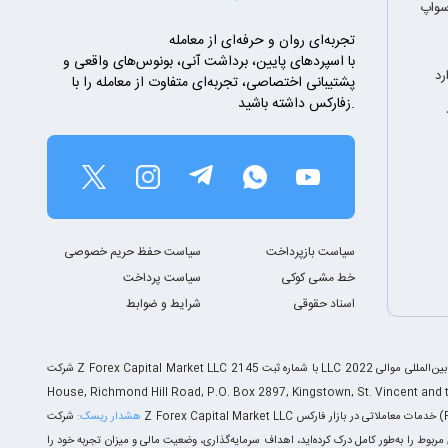
سواپ
تجربه‌ای روان و حرفه‌ای از معامله
با اسپردهای پایین، برداشت آنی، بونوس‌های واقعی و
رد
پشتیبانی اختصاصی، تجربه‌ای متفاوت از معامله را با
زفارکس داشته باشید.
سیاست بازپرداخت
سیاست حفظ حریم خصوصی
خط مشی کوکی
سیاست پرداخت
اسناد حقوقی
شرایط و ضوابط
شرکت Z Forex Capital Market LLC با شماره ثبت 2145 LLC 2022 در سنت وینسنت و گرنادین‌ها به ثبت رسیده و تحت نظارت سازمان خدمات بین‌المللی موالی (MISA) با شماره مجوز T2023321 به‌عنوان کارگزاری و نهاد تسویه بین‌المللی فعالیت می‌کند. دفتر ثبت‌شده شرکت در Euro
هشدار ریسک:
شرکت Z Forex Capital Market LLC خدمات معاملاتی در بازار فارکس (FX)، قراردادهای مابه‌التفاوت (CFD) و سایر ابزارهای مالی مبتنی بر مارجین را ارائه می‌دهد. این ابزارها به دلیل استفاده از اهرم معاملاتی، ریسک بالایی دارند و ممکن است علاوه بر افزایش سود، زیان‌های
مربوط را به‌طور کامل درک کرده‌اید، اهداف سرمایه‌گذاری، وضعیت مالی و میزان تجربه خود را