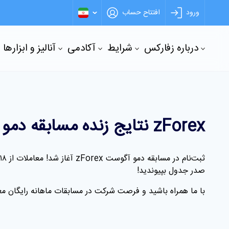
ورود
افتتاح حساب
درباره زفارکس
شرایط
آکادمی
آنالیز و ابزارها
zForex نتایج زنده مسابقه دمو
ثبت‌نام در مسابقه دمو آگوست
zForex
آغاز شد! معاملات از ۱۸
صدر جدول بپیوندید
!
با ما همراه باشید و فرصت شرکت در مسابقات ماهانه رایگان معام