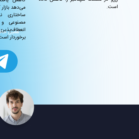
کاهش یافته
است.
می‌دهد بازار 
ساختاری ن
مصنوعی و ا
انعطاف‌پذی
همین حالا 
برخوردار است