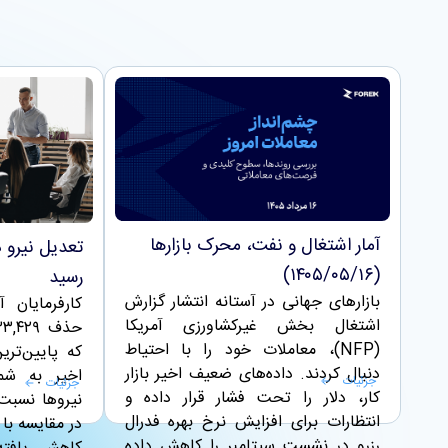
آمار اشتغال و نفت، محرک بازارها
تعدیل نیرو د
(۱۴۰۵/۰۵/۱۶)
رسید
بازارهای جهانی در آستانه انتشار گزارش
کارفرمایان آ
اشتغال بخش غیرکشاورزی آمریکا
(NFP)، معاملات خود را با احتیاط
که پایین‌تری
دنبال کردند. داده‌های ضعیف اخیر بازار
اخیر به شما
جزئیات
جزئیات
کار، دلار را تحت فشار قرار داده و
انتظارات برای افزایش نرخ بهره فدرال
رزرو در نشست سپتامبر را کاهش داده