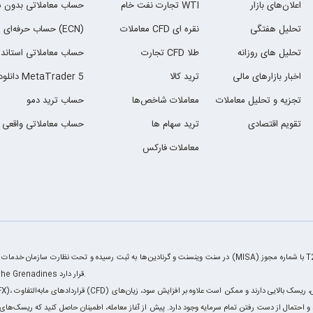
اعلان‌های بازار
تجارت نفت خام WTI
حساب معاملاتی بدون 
تحلیل هفتگی
معاملات CFD نقره ای
حساب حرفه‌ای (ECN)
تحلیل های روزانه
تجارت CFD طلا
حساب معاملاتی استاندا
اخبار بازارهای مالی
ترید کالا
دانلود MetaTrader 5
تجزیه و تحلیل معاملات
معاملات شاخص‌ها
حساب ترید دمو
تقویم اقتصادی
ترید سهام ها
حساب معاملاتی واقعی
معاملات فارکس
House, Richmond Hill Road, P.O. Box 2897, Kingstown, St. Vincent and the Grenadines قرار دارد.
ند و احتمال از دست رفتن تمام سرمایه وجود دارد. پیش از آغاز معامله، اطمینان حاصل کنید که ریسک‌های 