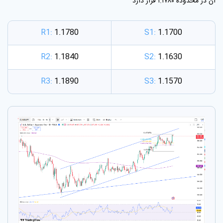
آن در محدوده ۱.۱۷۸۰ قرار دارد
R1:
1.1780
S1:
1.1700
R2:
1.1840
S2:
1.1630
R3:
1.1890
S3:
1.1570