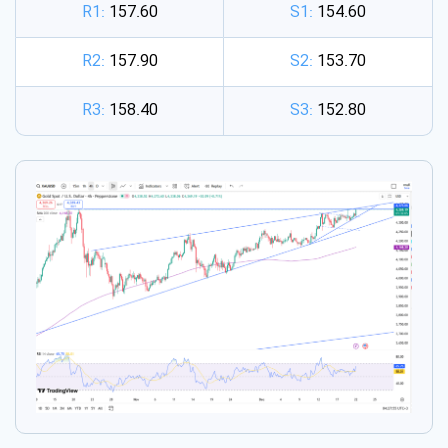
R1:
157.60
S1:
154.60
R2:
157.90
S2:
153.70
R3:
158.40
S3:
152.80