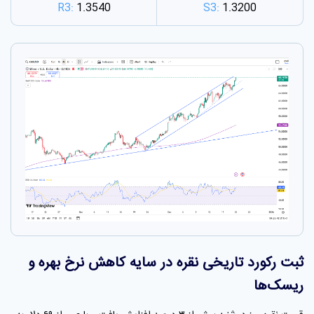
R3:
1.3540
S3:
1.3200
ثبت رکورد تاریخی نقره در سایه کاهش نرخ بهره و
ریسک‌ها