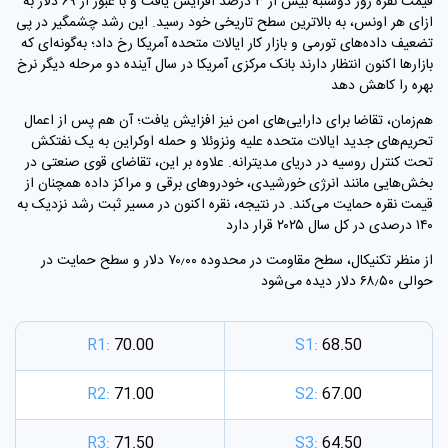
قیمت نقره روز دوشنبه بیش از ۳ درصد افزایش یافت و با عبور از ۶۹ دلار به
ازای هر اونس، به بالاترین سطح تاریخی خود رسید. این رشد چشمگیر در پی
تضعیف داده‌های تورمی و بازار کار ایالات متحده آمریکا رخ داد؛ به‌گونه‌ای که
بازارها اکنون انتظار دارند بانک مرکزی آمریکا در سال آینده دو مرحله دیگر نرخ
بهره را کاهش دهد
هم‌زمان، تقاضا برای دارایی‌های امن نیز افزایش یافت؛ آن هم پس از اعمال
تحریم‌های جدید ایالات متحده علیه ونزوئلا و حمله اوکراین به یک نفتکش
تحت کنترل روسیه در دریای مدیترانه. علاوه بر این، تقاضای قوی صنعتی در
بخش‌هایی مانند انرژی خورشیدی، خودروهای برقی و مراکز داده همچنان از
قیمت نقره حمایت می‌کند. در نتیجه، نقره اکنون در مسیر ثبت رشد نزدیک به
۱۴۰ درصدی در کل سال ۲۰۲۵ قرار دارد
از منظر تکنیکال، سطح مقاومت در محدوده ۷۰٫۰۰ دلار و سطح حمایت در
حوالی ۶۸٫۵۰ دلار دیده می‌شود
R1:
70.00
S1:
68.50
R2:
71.00
S2:
67.00
R3:
71.50
S3:
64.50