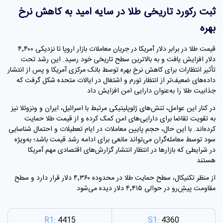
ثبت رکورد تاریخی طلا در سایه امید به کاهش نرخ
بهره
قیمت طلا در برابر دلار آمریکا در جریان معاملات بازار اروپا تا نزدیکی ۴٬۴۰۰
دلار افزایش یافت و به بالاترین سطح تاریخی خود رسید. این رشد تحت
تأثیر انتظارات برای کاهش نرخ بهره توسط بانک مرکزی آمریکا و پس از انتشار
داده‌های ضعیف‌تر از انتظار تورم و اشتغال در ایالات متحده شکل گرفت که
جذابیت طلا را به‌عنوان دارایی امن افزایش داد
در کنار این عوامل، تنش‌های ژئوپلیتیکی مرتبط با اسرائیل، ایران و ونزوئلا نیز
به تقویت تقاضا برای دارایی‌های امن کمک کرده و از قیمت طلا حمایت
کرده‌اند. با این حال، حجم پایین معاملات در ایام تعطیلات و احتمال شناسایی
سود توسط معامله‌گران می‌تواند مانعی برای ادامه رشد قیمت باشد؛ به‌ویژه
در شرایطی که بازارها در انتظار انتشار گزارش‌های اقتصادی مهم آمریکا
هستند
از منظر تکنیکال، سطح حمایت طلا در محدوده ۴٬۳۶۰ دلار قرار دارد و سطح
مقاومت پیشِ‌رو در حوالی ۴٬۴۱۵ دلار دیده می‌شود
R1:
4415
S1:
4360