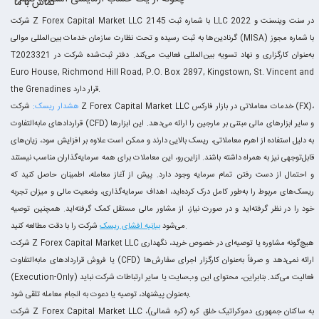
تماس با ما
شرکت Z Forex Capital Market LLC با شماره ثبت 2145 LLC 2022 در سنت وینسنت و
گرنادین‌ها به ثبت رسیده و تحت نظارت سازمان خدمات بین‌المللی موالی (MISA) با شماره مجوز
T2023321 به‌عنوان کارگزاری و نهاد تسویه بین‌المللی فعالیت می‌کند. دفتر ثبت‌شده شرکت در
Euro House, Richmond Hill Road, P.O. Box 2897, Kingstown, St. Vincent and
the Grenadines قرار دارد.
هشدار ریسک:
شرکت Z Forex Capital Market LLC خدمات معاملاتی در بازار فارکس (FX)،
قراردادهای مابه‌التفاوت (CFD) و سایر ابزارهای مالی مبتنی بر مارجین را ارائه می‌دهد. این ابزارها
به دلیل استفاده از اهرم معاملاتی، ریسک بالایی دارند و ممکن است علاوه بر افزایش سود، زیان‌های
قابل‌توجهی نیز به همراه داشته باشند. ازاین‌رو، این معاملات برای همه سرمایه‌گذاران مناسب نیستند
و احتمال از دست رفتن تمام سرمایه وجود دارد. پیش از آغاز معامله، اطمینان حاصل کنید که
ریسک‌های مربوط را به‌طور کامل درک کرده‌اید، اهداف سرمایه‌گذاری، وضعیت مالی و میزان تجربه
خود را در نظر گرفته‌اید و در صورت نیاز، از مشاور مالی مستقل کمک گرفته‌اید. همچنین توصیه
شرکت را با دقت مطالعه کنید.
می‌شود
بیانیه افشای ریسک
شرکت Z Forex Capital Market LLC هیچ‌گونه مشاوره یا توصیه‌ای در خصوص خرید، نگهداری
یا فروش قراردادهای مابه‌التفاوت (CFD) ارائه نمی‌دهد و صرفاً به‌عنوان کارگزار اجرای سفارش‌ها
(Execution-Only) فعالیت می‌کند. بنابراین، محتوای این وب‌سایت یا سایر ارتباطات شرکت نباید
به‌عنوان پیشنهاد، توصیه یا دعوت به انجام معامله تلقی شود.
شرکت Z Forex Capital Market LLC به ساکنان جمهوری دموکراتیک خلق کره (کره شمالی)،