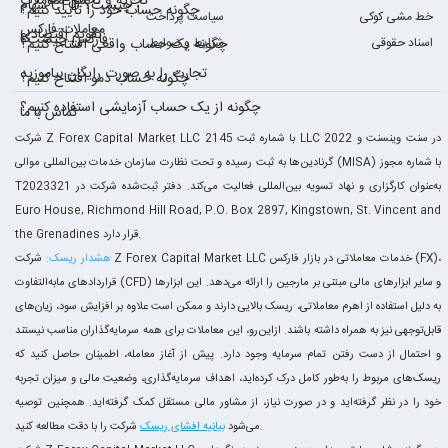
تجزیه و تحلیل معاملات
سهام CFD چیست؟
چگونه حساب خود را تأیید کنیم؟
خط مشی کوکی
سیاست پرداخت
معاملات فارکس
تقویم اقتصادی
فارکس چیست؟
اسناد حقوقی
شرایط و ضوابط
چگونه یک حساب واقعی افتتاح کنیم؟
تجارت را به صورت رایگان بیاموزید
چگونه حساب دمو افتتاح کنیم؟
چگونه از یک حساب آزمایشی استفاده کنیم؟
تماس با ما
شرکت Z Forex Capital Market LLC با شماره ثبت 2145 LLC 2022 در سنت وینسنت و
گرنادین‌ها به ثبت رسیده و تحت نظارت سازمان خدمات بین‌المللی موالی (MISA) با شماره مجوز
T2023321 به‌عنوان کارگزاری و نهاد تسویه بین‌المللی فعالیت می‌کند. دفتر ثبت‌شده شرکت در
Euro House, Richmond Hill Road, P.O. Box 2897, Kingstown, St. Vincent and
the Grenadines قرار دارد.
هشدار ریسک:
شرکت Z Forex Capital Market LLC خدمات معاملاتی در بازار فارکس (FX)،
قراردادهای مابه‌التفاوت (CFD) و سایر ابزارهای مالی مبتنی بر مارجین را ارائه می‌دهد. این ابزارها
به دلیل استفاده از اهرم معاملاتی، ریسک بالایی دارند و ممکن است علاوه بر افزایش سود، زیان‌های
قابل‌توجهی نیز به همراه داشته باشند. ازاین‌رو، این معاملات برای همه سرمایه‌گذاران مناسب نیستند
و احتمال از دست رفتن تمام سرمایه وجود دارد. پیش از آغاز معامله، اطمینان حاصل کنید که
ریسک‌های مربوط را به‌طور کامل درک کرده‌اید، اهداف سرمایه‌گذاری، وضعیت مالی و میزان تجربه
خود را در نظر گرفته‌اید و در صورت نیاز، از مشاور مالی مستقل کمک گرفته‌اید. همچنین توصیه
شرکت را با دقت مطالعه کنید.
می‌شود
بیانیه افشای ریسک