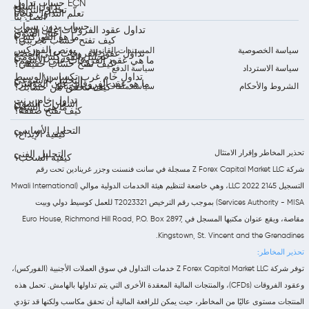
حساب تداول ECN
تداول السلع
تحليل التداول
تعلّم التداول مجاناً
اتصل بنا
حساب بدون سواب
تداول عقود الفروقات على الذهب
أخبار السوق
ما هو الفوركس؟
كيف تفتح حساب تجريبي؟
بونص الفوركس
سياسة الخصوصية
المستندات القانونية
تداول عقود الفروقات على الفضة
تحليل الفوركس اليومي
ما هي عقود الفروقات على الأسهم؟
كيف تفتح حساب حقيقي؟
سياسة الاسترداد
سياسة الدفع
تداول خام غرب تكساس الوسيط
التحليل الأسبوعي
ما هو عقد الفروقات على المؤشر؟
الشروط والأحكام
سياسة ملفات تعريف الارتباط
كيف تتحقق من حسابك؟
تداول خام برنت
إشعارات السوق
ما هي السلع؟
كيف تفتح صفقة؟
التحليل الأساسي
كيفية الإيداع؟
تحذير المخاطر وإقرار الامتثال
التحليل الفني
كيفية السحب؟
شركة Z Forex Capital Market LLC مسجلة في سانت فنسنت وجزر غرينادين تحت رقم
التسجيل 2145 LLC 2022، وهي خاضعة لتنظيم هيئة الخدمات الدولية موالي (Mwali International
Services Authority - MISA) بموجب رقم الترخيص T2023321 للعمل كوسيط دولي وبيت
مقاصة، ويقع عنوان مكتبها المسجل في Euro House, Richmond Hill Road, P.O. Box 2897,
Kingstown, St. Vincent and the Grenadines.
تحذير المخاطر:
توفر شركة Z Forex Capital Market LLC خدمات التداول في سوق العملات الأجنبية (الفوركس)،
وعقود الفروقات (CFDs)، والمنتجات المالية المعقدة الأخرى التي يتم تداولها بالهامش. تحمل هذه
المنتجات مستوى عاليًا من المخاطر، حيث يمكن للرافعة المالية أن تحقق مكاسب ولكنها قد تؤدي