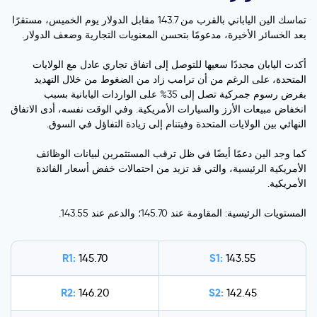
تماسك الين الياباني بالقرب من 143.7 مقابل الدولار يوم الخميس، مستقرًا
بعد الخسائر الأخيرة، مدعومًا بتحسن المعنويات التجارية وضعف الدولار.
أكدت اليابان مجددًا سعيها للتوصل إلى اتفاق تجاري عادل مع الولايات
المتحدة، على الرغم من أن ترامب زاد من الضغوط من خلال التهديد
بفرض رسوم جمركية تصل إلى 35% على الواردات اليابانية بسبب
انخفاض مبيعات الأرز والسيارات الأمريكية. وفي الوقت نفسه، أدى الاتفاق
النهائي بين الولايات المتحدة وفيتنام إلى زيادة التفاؤل في السوق.
كما وجد الين دعمًا أيضًا في ظل ترقب المستثمرين لبيانات الوظائف
الأمريكية الرئيسية، والتي قد تزيد من احتمالات خفض أسعار الفائدة
الأمريكية.
المستويات الرئيسية: المقاومة عند 145.70؛ والدعم عند 143.55.
R1:
S1:
145.70
143.55
R2:
S2:
146.20
142.45