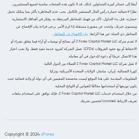
أيضًا إلى خسائر كبيرة للمتداولين. لذلك، قد لا تكون هذه المنتجات مناسبة لجميع المستثمرين،
نظرًا لاحتمالية خسارة رأس المال المستثمر بالكامل. يجب عدم المخاطرة بأكثر مما يمكنك تحمل
خسارته. قبل بدء التداول، تأكد من فهمك للمخاطر المرتبطة به، وفكر في أهدافك الاستثمارية
ومستوى خبرتك، وابحث عن مشورة مستقلة إذا لزم الأمر. يرجى قراءة بيان الإفصاح عن
المخاطر ذي الصلة عبر هذا الرابط:
بيان الإفصاح عن المخاطر
.
لا تقدم شركة Z Forex Capital Market LLC أي نصائح أو توصيات أو آراء فيما يتعلق بشراء أو
الاحتفاظ أو بيع عقود الفروقات (CFDs). تعمل الشركة كمزود خدمة تنفيذ فقط، ولا يجب اعتبار
هذا الاتصال عرضًا أو دعوة للدخول في أي معاملة.
لا تقبل شركة Z Forex Capital Market LLC العملاء من الدول التالية:
كوريا الشمالية، إيران، ميانمار، الولايات المتحدة الأمريكية، وتركيا.
المعلومات المقدمة على هذا الموقع ليست مخصصة للمقيمين في أي دولة أو ولاية قضائية حيث
يكون توزيعها أو استخدامها مخالفًا للقوانين أو اللوائح المحلية.
من خلال استخدام خدمات Z Forex Capital Market LLC، فإنك توافق على استخدام ملفات
تعريف الارتباط (cookies) لتحسين تجربتك.
zForex
Copyright © 2024