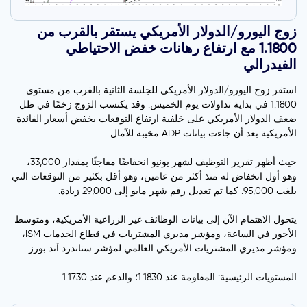
زوج اليورو/الدولار الأمريكي يستقر بالقرب من
1.1800 مع ارتفاع رهانات خفض الاحتياطي
الفيدرالي
استقر زوج اليورو/الدولار الأمريكي للجلسة الثانية بالقرب من مستوى
1.1800 في بداية تداولات يوم الخميس. وقد يكتسب الزوج زخمًا في ظل
ضعف الدولار الأمريكي على خلفية ارتفاع التوقعات بخفض أسعار الفائدة
الأمريكية بعد أن جاءت بيانات ADP مخيبة للآمال.
حيث أظهر تقرير التوظيف لشهر يونيو انخفاضًا مفاجئًا بمقدار 33,000،
وهو أول انخفاض له منذ أكثر من عامين، وهو أقل بكثير من التوقعات التي
بلغت 95,000. كما تم تعديل رقم شهر مايو إلى 29,000 زيادة.
يتحول الاهتمام الآن إلى بيانات الوظائف غير الزراعية الأمريكية، ومتوسط
الأجور في الساعة، ومؤشر مديري المشتريات في قطاع الخدمات ISM،
ومؤشر مديري المشتريات الأمريكي العالمي لمؤشر ستاندرد آند بورز.
المستويات الرئيسية: المقاومة عند 1.1830؛ والدعم عند 1.1730.