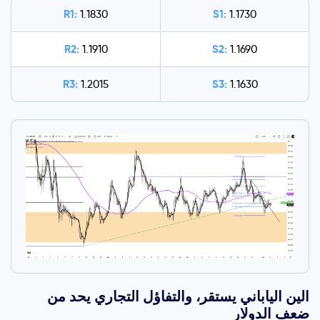
R1:
S1:
1.1830
1.1730
R2:
S2:
1.1910
1.1690
R3:
S3:
1.2015
1.1630
الين الياباني يستقر، والتفاؤل التجاري يحد من
ضعف الدولار