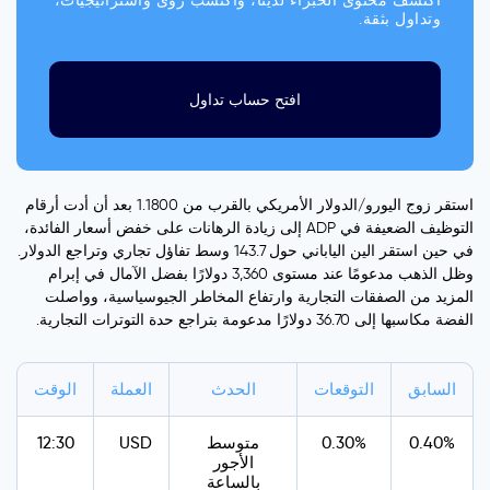
اكتشف محتوى الخبراء لدينا، واكتسب رؤى واستراتيجيات،
وتداول بثقة.
افتح حساب تداول
استقر زوج اليورو/الدولار الأمريكي بالقرب من 1.1800 بعد أن أدت أرقام
التوظيف الضعيفة في ADP إلى زيادة الرهانات على خفض أسعار الفائدة،
في حين استقر الين الياباني حول 143.7 وسط تفاؤل تجاري وتراجع الدولار.
وظل الذهب مدعومًا عند مستوى 3,360 دولارًا بفضل الآمال في إبرام
المزيد من الصفقات التجارية وارتفاع المخاطر الجيوسياسية، وواصلت
الفضة مكاسبها إلى 36.70 دولارًا مدعومة بتراجع حدة التوترات التجارية.
السابق
التوقعات
الحدث
العملة
الوقت
0.40%
0.30%
متوسط
USD
12:30
الأجور
بالساعة