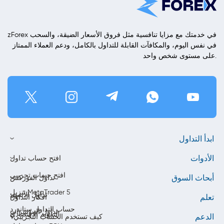
zForex في خدمتك مع مزايا تنافسية مثل فروق الأسعار الضيقة، والسحب
في نفس اليوم، والمكافآت القابلة للتداول بالكامل، ودعم العملاء الممتاز
على مستوى شخص واحد.
ابدأ التداول
الأدوات
افتح حساب تداول
افتح حساب تجريبي
أبحاث السوق
تداول الفوركس
تنزيل MetaTrader 5
تداول الأسهم
تعلم
أفكار التداول
حساب التداول ستاندرد
تداول المؤشرات
التقويم الاقتصادي
الدعم
كيف تستخدم الحساب التجريبي؟