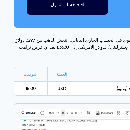
افتح حساب تداول
تراجع الين الياباني متجاوزًا 146 ين بعد أن أكد ترامب فرض رسوم جمركية بنسبة 25% على الواردات اليابانية، على الرغم من الفائض القوي في الحساب الجاري الياباني. انتعش الذهب من 3297 دولارًا
إلى ما يقرب من 3357 دولارًا بسبب المخاوف من الحرب التجارية، على الرغم من أن قوة الدولار حدت من مكاسبه. وارتفع زوج الجنيه الإسترليني/الدولار الأمريكي إلى 1.3630 بعد أن فرض ترامب
العملة
التوقيت
يونيو)
USD
15:00