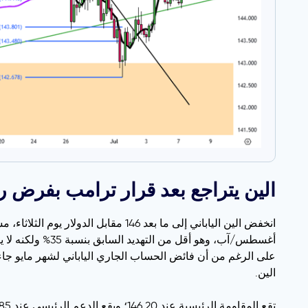
الين يتراجع بعد قرار ترامب بفرض رسوم جمركي
على الرغم من أن فائض الحساب الجاري الياباني لشهر مايو جاء أ
الين.
تقع المقاومة الرئيسية عند 146.20؛ ويقع الدعم الرئيسي عند 144.85.