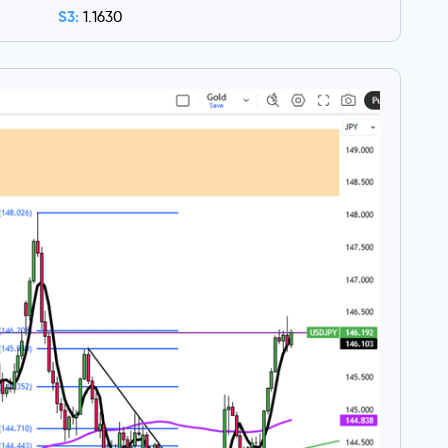
S3:
1.1630