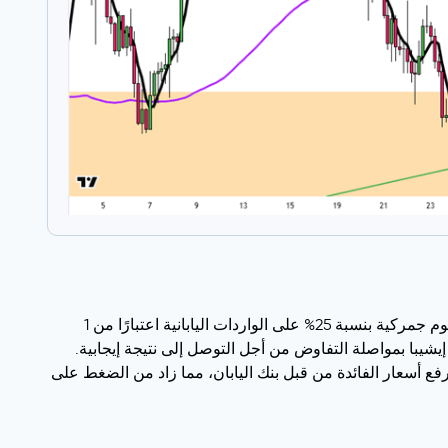
انخفض الين الياباني إلى ما بعد 146 مقابل الدولار يوم الثلاثاء، مسجلاً أدنى مستوى له في أسبوعين بعد أن أكد الرئيس ترامب فرض رسوم جمركية بنسبة 25% على الواردات اليابانية اعتبارًا من 1
لى من النسبة القياسية البالغة 10%. وتعهد رئيس الوزراء الياباني إيشيبا بمواصلة التفاوض من أجل التوصل إلى نتيجة إيجابية.
فع أسعار الفائدة من قبل بنك اليابان، مما زاد من الضغط على