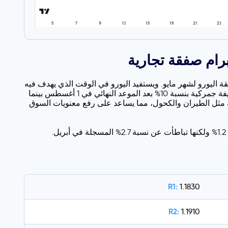
يعات التجزئة القوية في منطقة اليورو لشهر مايو. ويستفيد اليورو في الوقت الذي يهدف فيه
الاتحاد الأوروبي إلى وضع اللمسات الأخيرة على اتفاق تجاري مبدئي مع الولايات المتحدة هذا الأسبوع، حيث يسعى إلى الحفاظ على تعريفة جمركية بنسبة 10% بعد الموعد النهائي في 1 أغسطس بينما
كية الأساسية البالغة 10% ولكن مع إعفاء القطاعات الحساسة مثل الطيران والكحول، مما يساعد على رفع معنويات السوق
وأظهرت بيانات يوروستات ارتفاع مبيعات التجزئة بنسبة 1.8% على أساس سنوي في شهر مايو، متجاوزةً التوقعات التي كانت تشير إلى 1.2% ولكنها تباطأت عن نسبة 2.7% المسجلة في أبريل.
R1:
1.1830
R2:
1.1910