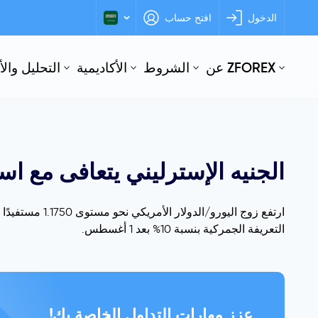
الدخول
افتح حساب
عن ZFOREX
الشروط
الأكاديمية
التحليل وال
الجنيه الإسترليني يتعافى مع استهداف ترامب 
ارتفع زوج الي
التعريفة الجمركية بنسبة 10% بعد 1 أغسطس.
عزز مهارات التداول الخاصة بك!