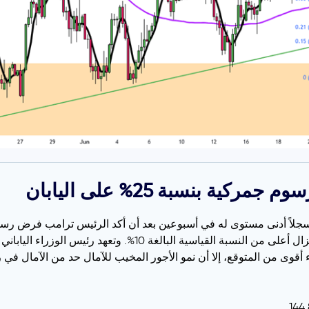
ة بنسبة 25% على اليابان
أغسطس/آب، وهو أقل من التهديد السابق بنسبة 35% ولكنه لا يزال أع
قوى من المتوقع، إلا أن نمو الأجور المخيب للآمال حد من الآمال في ر