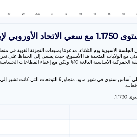
صفقة تجارية
اول زوج اليورو/الدولار الأمريكي حول مستوى 1.1745 خلال الجلسة الآسيوية يوم الثلاثاء، مدعومًا بمب
تستمر المفاوضات. ومن شأن الاتفاق المقترح الإبقاء على التعريفة الجمر