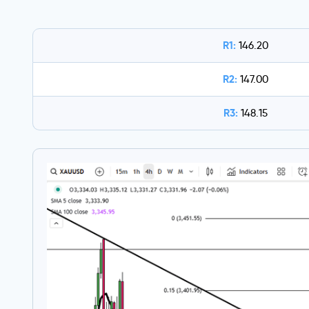
R1:
146.20
R2:
147.00
R3:
148.15