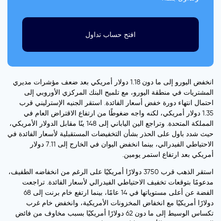
افتح حساب تداول
انخفض اليورو إلى ما دون 1.18 دولار أمريكي بعد ضعف مؤشرات مديري
المشتريات في منطقة اليورو، مع تلميح البنك المركزي الأوروبي إلى
احتمال انتهاء دورة خفض أسعار الفائدة. استقر الجنيه الإسترليني قرب
1.35 دولار أمريكي، لكنه واجه ضغوطًا من ارتفاع الاقتراض العام في
المملكة المتحدة. وتراجع الين الياباني إلى 148 ينًا مقابل الدولار الأمريكي،
حيث شدد باول على الحذر بشأن التخفيضات المستقبلية لأسعار الفائدة في
الاحتياطي الفيدرالي، بينما انخفض اليوان في الخارج إلى 7.11 دولار
أمريكي بعد ارتفاع استمر يومين.
استقر الذهب قرب 3750 دولارًا أمريكيًا على الرغم من انخفاضه الطفيف،
مدعومًا بتوقعات تخفيف الاحتياطي الفيدرالي لأسعار الفائدة. تراجعت
الفضة عن أعلى مستوياتها في 14 عامًا، بينما ارتفع خام برنت إلى 68
دولارًا أمريكيًا مع انخفاض المخزونات الأمريكية، وانخفض خام غرب
تكساس الوسيط إلى ما دون 62 دولارًا أمريكيًا بسبب مخاوف من فائض