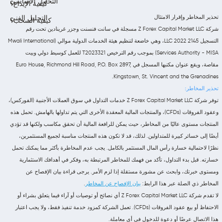
التحليل الأساسي
كيفية الإيداع؟
تحذير المخاطر وإقرار الامتثال
التحليل الفني
كيفية السحب؟
شركة Z Forex Capital Market LLC مسجلة في سانت فنسنت وجزر غرينادين تحت رقم
التسجيل 2145 LLC 2022، وهي خاضعة لتنظيم هيئة الخدمات الدولية موالي (Mwali International
Services Authority - MISA) بموجب رقم الترخيص T2023321 للعمل كوسيط دولي وبيت
مقاصة، ويقع عنوان مكتبها المسجل في Euro House, Richmond Hill Road, P.O. Box 2897,
Kingstown, St. Vincent and the Grenadines.
تحذير المخاطر:
توفر شركة Z Forex Capital Market LLC خدمات التداول في سوق العملات الأجنبية (الفوركس)،
وعقود الفروقات (CFDs)، والمنتجات المالية المعقدة الأخرى التي يتم تداولها بالهامش. تحمل هذه
المنتجات مستوى عاليًا من المخاطر، حيث يمكن للرافعة المالية أن تحقق مكاسب ولكنها قد تؤدي
أيضًا إلى خسائر كبيرة للمتداولين. لذلك، قد لا تكون هذه المنتجات مناسبة لجميع المستثمرين،
نظرًا لاحتمالية خسارة رأس المال المستثمر بالكامل. يجب عدم المخاطرة بأكثر مما يمكنك تحمل
خسارته. قبل بدء التداول، تأكد من فهمك للمخاطر المرتبطة به، وفكر في أهدافك الاستثمارية
ومستوى خبرتك، وابحث عن مشورة مستقلة إذا لزم الأمر. يرجى قراءة بيان الإفصاح عن
المخاطر ذي الصلة عبر هذا الرابط:
بيان الإفصاح عن المخاطر
.
لا تقدم شركة Z Forex Capital Market LLC أي نصائح أو توصيات أو آراء فيما يتعلق بشراء أو
الاحتفاظ أو بيع عقود الفروقات (CFDs). تعمل الشركة كمزود خدمة تنفيذ فقط، ولا يجب اعتبار
هذا الاتصال عرضًا أو دعوة للدخول في أي معاملة.