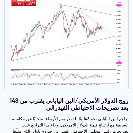
زوج الدولار الأمريكي/الين الياباني يقترب من 148
بعد تصريحات الاحتياطي الفيدرالي
تراجع الين الياباني نحو 148 ينًا للدولار يوم الأربعاء، متخليًا عن مكاسبه
السابقة مع ارتفاع قيمة الدولار الأمريكي. وجاء هذا التراجع عقب
تصريحات رئيس مجلس الاحتياطي الفيدرالي جيروم باول، الذي سلّط