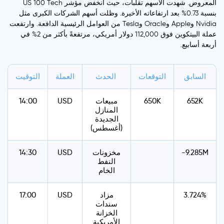
المعروض. شهدت الأسهم تقلبات، حيث انخفض مؤشر US 100 Tech
بنسبة 0.73% بعد ارتفاعاته الأخيرة. وظلت أسهم الشركات الكبرى مثل
Nvidia وApple وOracle وTesla من العوامل الرئيسية الدافعة. وارتفعت
عملة البيتكوين فوق 112,000 دولار أمريكي، مرتفعةً بأكثر من 2% في
أربعة أسابيع.
السابق
التوقعات
الحدث
العملة
التوقيت
652K
650K
مبيعات
USD
14:00
المنازل
الجديدة
(أغسطس)
-9.285M
مخزونات
USD
14:30
النفط
الخام
3.724%
مزاد
USD
17:00
سندات
الخزانة
الأمريكية