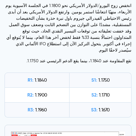
انخفض زوج اليورو/الدولار الأمريكي نحو 1.1800 في الجلسة الآسيوية يوم
الأربعاء، منهيًا انتعاشًا استمر يومين. وارتفع الدولار الأمريكي بعد أن أبدى
رئيس الاحتياطي الفيدرالي جيروم باول نبرة حذرة بشأن التخفيضات
المستقبلية، مشددًا على التوازن بين التضخم الثابت وضعف سوق العمل.
وقد خففت تعليقاته من توقعات التيسير النقدي الحاد، حيث توقع
المتداولون احتمالًا بنسبة 33% فقط لخفض آخر هذا العام، بينما لا يُتوقع أي
إجراء في أكتوبر. يتحول التركيز الآن إلى استطلاع IFO الألماني الذي
سيُصدر لاحقًا اليوم.
تقع المقاومة عند 1.1840، بينما يقع الدعم الرئيسي عند 1.1750.
R1:
S1:
1.1840
1.1750
R2:
S2:
1.1900
1.1710
R3:
S3:
1.1960
1.1670