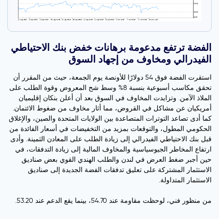
الفضة ترتفع مدعومة برهانات خفض بنك الاحتياطي
الفيدرالي ومخاوف من إجهاد السوق
استقرت الفضة فوق 54 دولارًا للأونصة يوم الجمعة، حيث من المقرر أن
تحقق مكاسب أسبوعية بنسبة 8% وسط شح المعروض وقوة الطلب على
الملاذ الآمن. وتزايدت المخاوف في السوق بعد أن أعلن بنكان إقليميان
أمريكيان عن مشاكل في القروض، مما أثار مخاوف من ضغوط الائتمان.
كما أدى تصاعد التوترات المتصاعدة بين الولايات المتحدة والصين، والإغلاق
الحكومي المطول، والتوقعات بمزيد من التخفيضات في أسعار الفائدة من
قبل بنك الاحتياطي الفيدرالي إلى زيادة الطلب على المعادن الثمينة. وأدى
ارتفاع المخاطر الجيوسياسية والمخاوف المالية إلى زيادة التدفقات، في
حين أجبر ضغط العرض في لندن والطلب الهندي القوي بعض صناديق
الاستثمار المشتركة على تعليق تدفقات الفضة الجديدة إلى صناديق
الاستثمار المتداولة.
من منظور فني، لوحظت مقاومة عند 54.70، بينما يقع الدعم عند 53.20.