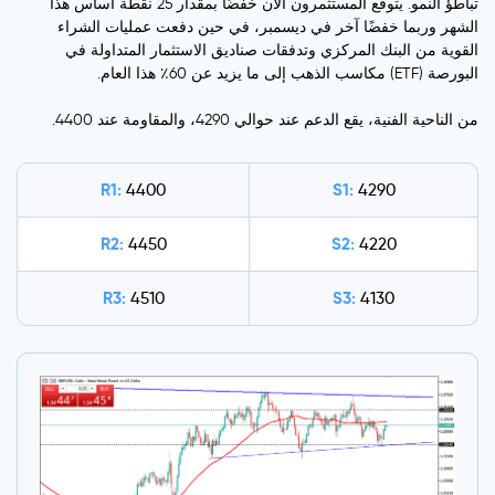
تباطؤ النمو. يتوقع المستثمرون الآن خفضًا بمقدار 25 نقطة أساس هذا
الشهر وربما خفضًا آخر في ديسمبر، في حين دفعت عمليات الشراء
القوية من البنك المركزي وتدفقات صناديق الاستثمار المتداولة في
البورصة (ETF) مكاسب الذهب إلى ما يزيد عن 60٪ هذا العام.
من الناحية الفنية، يقع الدعم عند حوالي 4290، والمقاومة عند 4400.
R1:
S1:
4400
4290
R2:
S2:
4450
4220
R3:
S3:
4510
4130