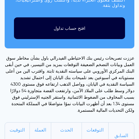
اكتشف محتوى الخبراء لدينا، واكتسب رؤى واستراتيجيات،
وتداول بثقة.
افتح حساب تداول
عززت تصريحات رئيس بنك الاحتياطي الفيدرالي باول بشأن مخاطر سوق
العمل وبيانات التضخم الضعيفة التوقعات بمزيد من التيسير، في حين أبقى
البنك المركزي الأوروبي على سياسته النقدية ثابتة. واقترب الين من أعلى
مستوياته في أسبوعين بعد تلميحات بنك اليابان إلى احتمال تشديد
السياسة النقدية في اليابان، وواصل الذهب ارتفاعه فوق مستوى 4300
دولار وسط طلب على الملاذ الآمن، وارتفعت الفضة متجاوزة 54 دولارًا
بسبب المخاوف من الضغوط الائتمانية. واستقر الجنيه الإسترليني فوق
مستوى 1.34 بعد أن أظهرت البيانات نموًا متواضعًا في المملكة المتحدة
ولكن التحديات المالية المستمرة.
التوقعات
الحدث
العملة
التوقيت
السابق