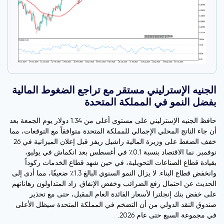
الجنيه الإسترليني مستقر مع تراجع الضغوط المالية
بفضل النمو في المملكة المتحدة
حافظ الجنيه الإسترليني على مستوى أعلى من 1.34 دولار يوم الجمعة بعد
أن جاء الناتج المحلي الإجمالي للمملكة المتحدة متوافقاً مع التوقعات، مما
خفف الضغط على وزيرة المالية راشيل ريفز قبل إعلان الميزانية في 26
نوفمبر. نما الاقتصاد بنسبة 0.1٪ في أغسطس بعد انكماش في يوليو،
بقيادة قطاع الصناعات التحويلية، في حين شهد قطاع الخدمات ركوداً
وانخفض قطاع البناء. لا يزال النمو السنوي البالغ 1.3٪ ضعيفًا، مما أدى إلى
الحديث عن احتمال رفع الضرائب وخفض الإنفاق. زاد المتداولون رهاناتهم
على خفض بنك إنجلترا لأسعار الفائدة العام المقبل، حتى مع تحذير
صندوق النقد الدولي من أن التضخم في المملكة المتحدة سيظل الأعلى
في مجموعة السبع حتى عام 2026.