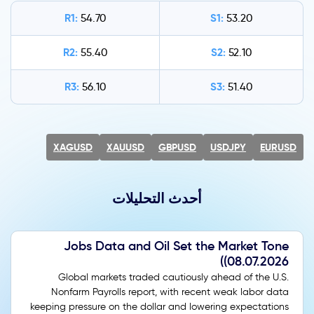
R1:
S1:
54.70
53.20
R2:
S2:
55.40
52.10
R3:
S3:
56.10
51.40
XAGUSD
XAUUSD
GBPUSD
USDJPY
EURUSD
أحدث التحليلات
Jobs Data and Oil Set the Market Tone
(08.07.2026)
Global markets traded cautiously ahead of the U.S.
Nonfarm Payrolls report, with recent weak labor data
keeping pressure on the dollar and lowering expectations