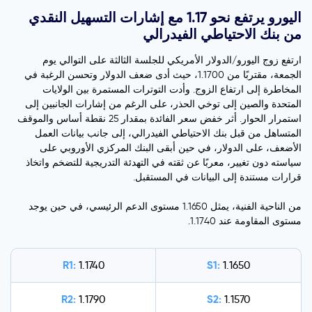
اليورو يرتفع نحو 1.17 مع إشارات التسهيل النقدي
من بنك الاحتياطي الفيدرالي
ارتفع زوج اليورو/الدولار الأمريكي للجلسة الثالثة على التوالي يوم
الجمعة، مقتربًا من 1.1700، حيث أدى ضعف الدولار وتحسن الرغبة في
المخاطرة إلى ارتفاع الزوج. وأدت التوترات المستمرة بين الولايات
المتحدة والصين إلى توخي الحذر، على الرغم من إشارات الجانبين إلى
استمرار الحوار. أثر خفض سعر الفائدة بمقدار 25 نقطة أساس والموقف
المتساهل من قبل بنك الاحتياطي الفيدرالي، إلى جانب بيانات العمل
الأضعف، على الدولار، في حين أبقى البنك المركزي الأوروبي على
سياسته دون تغيير، معربًا عن ثقته في التهدئة التدريجية للتضخم واتخاذ
قرارات مستندة إلى البيانات في المستقبل.
من الناحية الفنية، يمثل 1.1650 مستوى الدعم الرئيسي، في حين يوجد
مستوى المقاومة عند 1.1740.
R1:
S1:
1.1740
1.1650
R2:
S2:
1.1790
1.1570