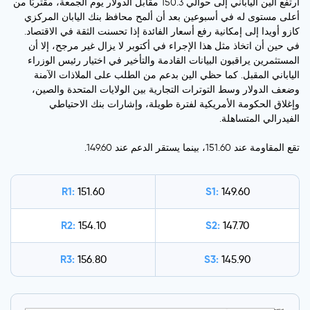
ارتفع الين الياباني إلى حوالي 150.3 مقابل الدولار يوم الجمعة، مقتربًا من
أعلى مستوى له في أسبوعين بعد أن ألمح محافظ بنك اليابان المركزي
كازو أويدا إلى إمكانية رفع أسعار الفائدة إذا تحسنت الثقة في الاقتصاد.
في حين أن اتخاذ مثل هذا الإجراء في أكتوبر لا يزال غير مرجح، إلا أن
المستثمرين يراقبون البيانات القادمة والتأخير في اختيار رئيس الوزراء
الياباني المقبل. كما حظي الين بدعم من الطلب على الملاذات الآمنة
وضعف الدولار وسط التوترات التجارية بين الولايات المتحدة والصين،
وإغلاق الحكومة الأمريكية لفترة طويلة، وإشارات بنك الاحتياطي
الفيدرالي المتساهلة.
تقع المقاومة عند 151.60، بينما يستقر الدعم عند 149.60.
R1:
S1:
151.60
149.60
R2:
S2:
154.10
147.70
R3:
S3:
156.80
145.90