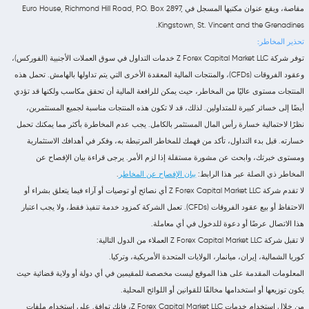
مقاصة، ويقع عنوان مكتبها المسجل في Euro House, Richmond Hill Road, P.O. Box 2897,
Kingstown, St. Vincent and the Grenadines.
تحذير المخاطر:
توفر شركة Z Forex Capital Market LLC خدمات التداول في سوق العملات الأجنبية (الفوركس)،
وعقود الفروقات (CFDs)، والمنتجات المالية المعقدة الأخرى التي يتم تداولها بالهامش. تحمل هذه
المنتجات مستوى عاليًا من المخاطر، حيث يمكن للرافعة المالية أن تحقق مكاسب ولكنها قد تؤدي
أيضًا إلى خسائر كبيرة للمتداولين. لذلك، قد لا تكون هذه المنتجات مناسبة لجميع المستثمرين،
نظرًا لاحتمالية خسارة رأس المال المستثمر بالكامل. يجب عدم المخاطرة بأكثر مما يمكنك تحمل
خسارته. قبل بدء التداول، تأكد من فهمك للمخاطر المرتبطة به، وفكر في أهدافك الاستثمارية
ومستوى خبرتك، وابحث عن مشورة مستقلة إذا لزم الأمر. يرجى قراءة بيان الإفصاح عن
المخاطر ذي الصلة عبر هذا الرابط:
بيان الإفصاح عن المخاطر
.
لا تقدم شركة Z Forex Capital Market LLC أي نصائح أو توصيات أو آراء فيما يتعلق بشراء أو
الاحتفاظ أو بيع عقود الفروقات (CFDs). تعمل الشركة كمزود خدمة تنفيذ فقط، ولا يجب اعتبار
هذا الاتصال عرضًا أو دعوة للدخول في أي معاملة.
لا تقبل شركة Z Forex Capital Market LLC العملاء من الدول التالية:
كوريا الشمالية، إيران، ميانمار، الولايات المتحدة الأمريكية، وتركيا.
المعلومات المقدمة على هذا الموقع ليست مخصصة للمقيمين في أي دولة أو ولاية قضائية حيث
يكون توزيعها أو استخدامها مخالفًا للقوانين أو اللوائح المحلية.
من خلال استخدام خدمات Z Forex Capital Market LLC، فإنك توافق على استخدام ملفات