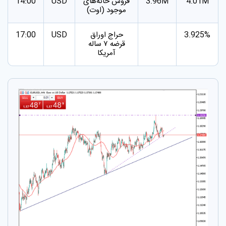
4.01M
3.96M
فروش خانه‌های
USD
14:00
موجود (اوت)
3.925%
حراج اوراق
USD
17:00
قرضه ۷ ساله
آمریکا