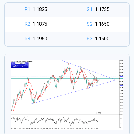
R1:
1.1825
S1:
1.1725
R2:
1.1875
S2:
1.1650
R3:
1.1960
S3:
1.1500