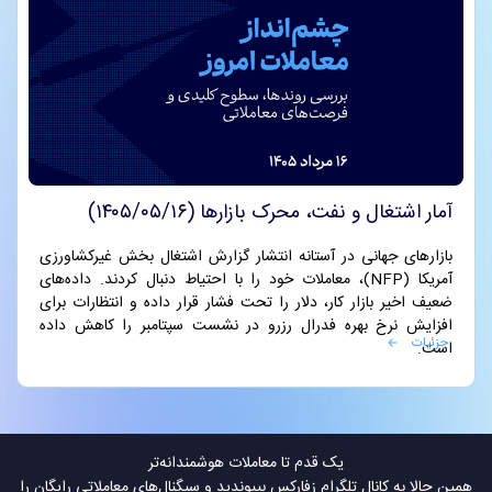
آمار اشتغال و نفت، محرک بازارها (۱۴۰۵/۰۵/۱۶)
بازارهای جهانی در آستانه انتشار گزارش اشتغال بخش غیرکشاورزی
آمریکا (NFP)، معاملات خود را با احتیاط دنبال کردند. داده‌های
ضعیف اخیر بازار کار، دلار را تحت فشار قرار داده و انتظارات برای
افزایش نرخ بهره فدرال رزرو در نشست سپتامبر را کاهش داده
جزئیات
است.
یک قدم تا معاملات هوشمندانه‌تر
همین حالا به کانال تلگرام زفارکس بپیوندید و سیگنال‌های معاملاتی رایگان را