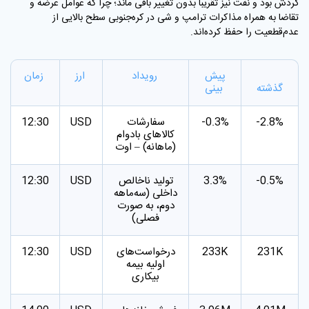
گردش بود و نفت نیز تقریباً بدون تغییر باقی ماند؛ چرا که عوامل عرضه و
تقاضا به همراه مذاکرات ترامپ و شی در کره‌جنوبی سطح بالایی از
عدم‌قطعیت را حفظ کرده‌اند.
پیش
رویداد
ارز
زمان
گذشته
بینی
-2.8%
-0.3%
سفارشات
USD
12:30
کالاهای بادوام
(ماهانه) – اوت
-0.5%
3.3%
تولید ناخالص
USD
12:30
داخلی (سه‌ماهه
دوم، به صورت
فصلی)
231K
233K
درخواست‌های
USD
12:30
اولیه بیمه
بیکاری