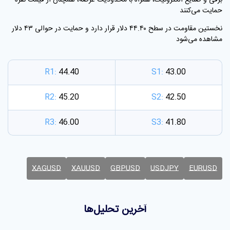
برقی و صنایع الکترونیک، همراه با محدودیت عرضه، همچنان از قیمت نقره
حمایت می‌کنند
نخستین مقاومت در سطح ۴۴.۴۰ دلار قرار دارد و حمایت در حوالی ۴۳ دلار
مشاهده می‌شود
R1:
44.40
S1:
43.00
R2:
45.20
S2:
42.50
R3:
46.00
S3:
41.80
XAGUSD
XAUUSD
GBPUSD
USDJPY
EURUSD
آخرین تحلیل‌ها