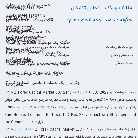
حساب معاملاتی استاندارد
معاملات CFD نقره ای
مقالات وبلاگ – تحلیل تکنیکال
اعلان‌های بازار
دانلود MetaTrader 5
تجارت CFD طلا
تحلیل هفتگی
چگونه برداشت وجه انجام دهیم؟
مقالات وبلاگ – تحلیل بنیادی
حساب ترید دمو
ترید کالا
تحلیل های روزانه
کالاها چیستند؟
چگونه سپرده گذاری کنیم؟
حساب معاملاتی واقعی
معاملات شاخص‌ها
اخبار بازارهای مالی
CFD شاخص چیست؟
چگونه یک موقعیت معاملاتی باز کنیم؟
سیاست بازپرداخت
سیاست حفظ حریم خصوصی
ترید سهام ها
تجزیه و تحلیل معاملات
سهام CFD چیست؟
چگونه حساب خود را تأیید کنیم؟
خط مشی کوکی
سیاست پرداخت
معاملات فارکس
تقویم اقتصادی
فارکس چیست؟
اسناد حقوقی
شرایط و ضوابط
چگونه یک حساب واقعی افتتاح کنیم؟
تجارت را به صورت رایگان بیاموزید
چگونه حساب دمو افتتاح کنیم؟
چگونه از یک حساب آزمایشی استفاده کنیم؟
تماس با ما
شرکت Z Forex Capital Market LLC با شماره ثبت 2145 LLC 2022 در سنت وینسنت و
گرنادین‌ها به ثبت رسیده و تحت نظارت سازمان خدمات بین‌المللی موالی (MISA) با شماره مجوز
T2023321 به‌عنوان کارگزاری و نهاد تسویه بین‌المللی فعالیت می‌کند. دفتر ثبت‌شده شرکت در
Euro House, Richmond Hill Road, P.O. Box 2897, Kingstown, St. Vincent and
the Grenadines قرار دارد.
هشدار ریسک:
شرکت Z Forex Capital Market LLC خدمات معاملاتی در بازار فارکس (FX)،
قراردادهای مابه‌التفاوت (CFD) و سایر ابزارهای مالی مبتنی بر مارجین را ارائه می‌دهد. این ابزارها