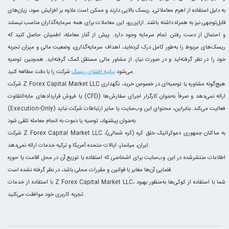
به دلیل استفاده از اهرم معاملاتی، ریسک بالایی دارند و ممکن است علاوه بر افزایش سود، زیان‌های
قابل‌توجهی نیز به همراه داشته باشند. ازاین‌رو، این معاملات برای همه سرمایه‌گذاران مناسب نیستند
و احتمال از دست رفتن تمام سرمایه وجود دارد. پیش از آغاز معامله، اطمینان حاصل کنید که
ریسک‌های مربوط را به‌طور کامل درک کرده‌اید، اهداف سرمایه‌گذاری، وضعیت مالی و میزان تجربه
خود را در نظر گرفته‌اید و در صورت نیاز، از مشاور مالی مستقل کمک گرفته‌اید. همچنین توصیه
شرکت را با دقت مطالعه کنید.
می‌شود
بیانیه افشای ریسک
شرکت Z Forex Capital Market LLC هیچ‌گونه مشاوره یا توصیه‌ای در خصوص خرید، نگهداری
یا فروش قراردادهای مابه‌التفاوت (CFD) ارائه نمی‌دهد و صرفاً به‌عنوان کارگزار اجرای سفارش‌ها
(Execution-Only) فعالیت می‌کند. بنابراین، محتوای این وب‌سایت یا سایر ارتباطات شرکت نباید
به‌عنوان پیشنهاد، توصیه یا دعوت به انجام معامله تلقی شود.
شرکت Z Forex Capital Market LLC به ساکنان جمهوری دموکراتیک خلق کره (کره شمالی)،
ایران، میانمار، ایالات متحده آمریکا و ترکیه خدمات ارائه نمی‌دهد.
اطلاعات منتشرشده در این وب‌سایت برای اشخاصی که استفاده یا توزیع آن در محل اقامت یا حوزه
قضایی آن‌ها مغایر با قوانین و مقررات محلی باشد، در نظر گرفته نشده است.
با استفاده از خدمات Z Forex Capital Market LLC، شما با استفاده از کوکی‌ها به‌منظور بهبود
تجربه کاربری خود موافقت می‌کنید.