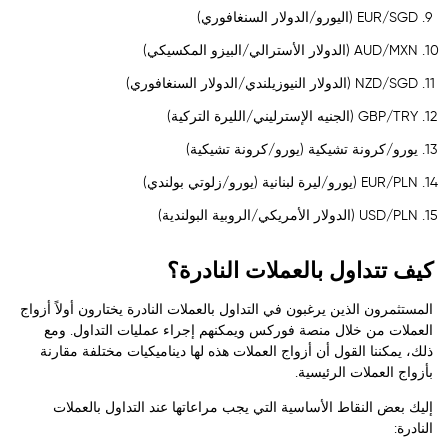
EUR/SGD (اليورو/الدولار السنغافوري)
AUD/MXN (الدولار الأسترالي/البيزو المكسيكي)
NZD/SGD (الدولار النيوزيلندي/الدولار السنغافوري)
GBP/TRY (الجنيه الإسترليني/الليرة التركية)
يورو/كرونة تشيكية (يورو/كرونة تشيكية)
EUR/PLN (يورو/ليرة لبنانية (يورو/زلوتي بولندي)
USD/PLN (الدولار الأمريكي/الروبية البولندية)
كيف تتداول بالعملات النادرة؟
المستثمرون الذين يرغبون في التداول بالعملات النادرة يختارون أولاً أزواج
العملات من خلال منصة فوركس ويمكنهم إجراء عمليات التداول. ومع
ذلك، يمكننا القول أن أزواج العملات هذه لها ديناميكيات مختلفة مقارنة
بأزواج العملات الرئيسية.
إليك بعض النقاط الأساسية التي يجب مراعاتها عند التداول بالعملات
النادرة: