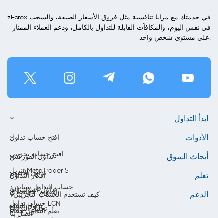
zForex في خدمتك مع مزايا تنافسية مثل فروق الأسعار الضيقة، والسحب
في نفس اليوم، والمكافآت القابلة للتداول بالكامل، ودعم العملاء الممتاز
على مستوى شخص واحد.
ابدأ التداول
الأدوات
افتح حساب تداول
افتح حساب تجريبي
أبحاث السوق
تداول الفوركس
تنزيل MetaTrader 5
تداول الأسهم
تعلم
أفكار التداول
حساب التداول ستاندرد
تداول المؤشرات
التقويم الاقتصادي
الدعم
كيف تستخدم الحساب التجريبي؟
حساب تداول ECN
تداول السلع
تحليل التداول
تعلّم التداول مجاناً
اتصل بنا