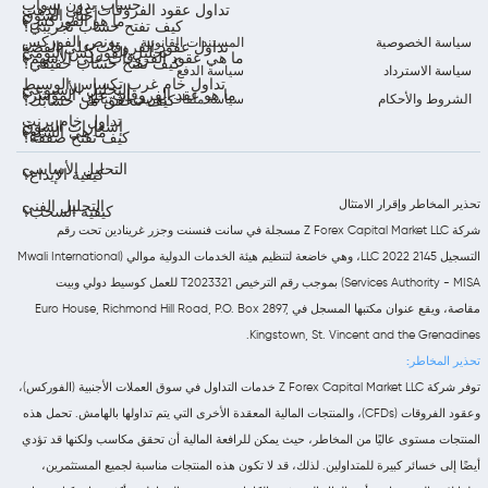
حساب بدون سواب
تداول عقود الفروقات على الذهب
أخبار السوق
ما هو الفوركس؟
كيف تفتح حساب تجريبي؟
بونص الفوركس
سياسة الخصوصية
المستندات القانونية
تداول عقود الفروقات على الفضة
تحليل الفوركس اليومي
ما هي عقود الفروقات على الأسهم؟
كيف تفتح حساب حقيقي؟
سياسة الاسترداد
سياسة الدفع
تداول خام غرب تكساس الوسيط
التحليل الأسبوعي
ما هو عقد الفروقات على المؤشر؟
الشروط والأحكام
سياسة ملفات تعريف الارتباط
كيف تتحقق من حسابك؟
تداول خام برنت
إشعارات السوق
ما هي السلع؟
كيف تفتح صفقة؟
التحليل الأساسي
كيفية الإيداع؟
تحذير المخاطر وإقرار الامتثال
التحليل الفني
كيفية السحب؟
شركة Z Forex Capital Market LLC مسجلة في سانت فنسنت وجزر غرينادين تحت رقم
التسجيل 2145 LLC 2022، وهي خاضعة لتنظيم هيئة الخدمات الدولية موالي (Mwali International
Services Authority - MISA) بموجب رقم الترخيص T2023321 للعمل كوسيط دولي وبيت
مقاصة، ويقع عنوان مكتبها المسجل في Euro House, Richmond Hill Road, P.O. Box 2897,
Kingstown, St. Vincent and the Grenadines.
تحذير المخاطر:
توفر شركة Z Forex Capital Market LLC خدمات التداول في سوق العملات الأجنبية (الفوركس)،
وعقود الفروقات (CFDs)، والمنتجات المالية المعقدة الأخرى التي يتم تداولها بالهامش. تحمل هذه
المنتجات مستوى عاليًا من المخاطر، حيث يمكن للرافعة المالية أن تحقق مكاسب ولكنها قد تؤدي
أيضًا إلى خسائر كبيرة للمتداولين. لذلك، قد لا تكون هذه المنتجات مناسبة لجميع المستثمرين،