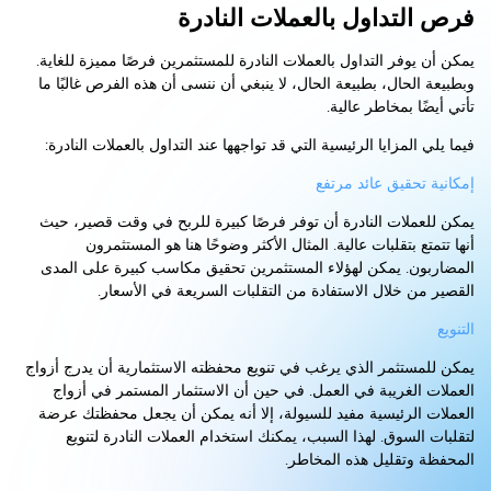
فرص التداول بالعملات النادرة
يمكن أن يوفر التداول بالعملات النادرة للمستثمرين فرصًا مميزة للغاية.
وبطبيعة الحال، بطبيعة الحال، لا ينبغي أن ننسى أن هذه الفرص غالبًا ما
تأتي أيضًا بمخاطر عالية.
فيما يلي المزايا الرئيسية التي قد تواجهها عند التداول بالعملات النادرة:
إمكانية تحقيق عائد مرتفع
يمكن للعملات النادرة أن توفر فرصًا كبيرة للربح في وقت قصير، حيث
أنها تتمتع بتقلبات عالية. المثال الأكثر وضوحًا هنا هو المستثمرون
المضاربون. يمكن لهؤلاء المستثمرين تحقيق مكاسب كبيرة على المدى
القصير من خلال الاستفادة من التقلبات السريعة في الأسعار.
التنويع
يمكن للمستثمر الذي يرغب في تنويع محفظته الاستثمارية أن يدرج أزواج
العملات الغريبة في العمل. في حين أن الاستثمار المستمر في أزواج
العملات الرئيسية مفيد للسيولة، إلا أنه يمكن أن يجعل محفظتك عرضة
لتقلبات السوق. لهذا السبب، يمكنك استخدام العملات النادرة لتنويع
المحفظة وتقليل هذه المخاطر.