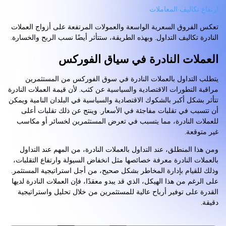
ارتفاع تكاليف المعاملات
تعكس الفروق السعرية الواسعة والعمولات المرتفعة على أزواج العملات
النادرة تكاليف التداول. وبهذه الطريقة، ستتأثر أيضًا نسب الربح والخسارة.
العملات النادرة في سياق الفوركس
يتطلب التداول بالعملات النادرة في سوق الفوركس من المستثمرين
مراقبة التطورات الاقتصادية والسياسية عن كثب. لأن قيمة العملات النادرة
تتأثر بشكل أكبر بالشكوك الاقتصادية والسياسية في البلدان النامية ويمكن
أن تتسبب في تقلبات مفاجئة في الأسعار. وينتج عن ذلك تقلبات أعلى
للعملات النادرة، مما يتسبب في تعرض المستثمرين لخسائر أو مكاسب
غير متوقعة.
ومن هذا المنطلق، عند التداول بالعملات النادرة، من المهم عند التداول
بالعملات النادرة معرفة خصائصها مثل انخفاض السيولة وارتفاع التقلبات،
وذلك للقيام بإدارة المخاطر بشكل صحيح، من أجل استراتيجية المستثمر.
على الرغم من هذا الهيكل، الذي قد يبدو معقدًا، فإن العملات النادرة لديها
القدرة على توفير أرباح عالية للمستثمرين من خلال تحليل واستراتيجية
دقيقة.