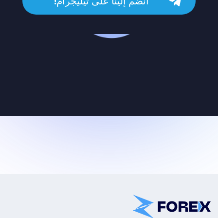
انضم إلينا على تيليجرام!