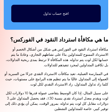
افتح حساب تداول
ما هي مكافأة استرداد النقود في الفوركس؟
مكافأة استرداد النقود في الفوركس هي شكل من أشكال الخصم أو
الاسترداد الممنوح للمتداولين بناءً على نشاطهم التجاري، وعادةً ما يتم
حسابها لكل لوت يتم تداوله. هذه المكافأة لا ترتبط بمدى ربحية التداولات،
بل تكافئ المتداولين لمجرد تنفيذهم للتداولات.
في الممارسة العملية، تعيد مكافآت الاسترداد النقدي جزءًا من السبريد أو
العمولة إلى المتداول. غالبًا ما يتم تنظيم هذه البرامج على مستويات، حيث
كلما زاد تداول المتداول، زاد الاسترداد النقدي لكل لوت.
على سبيل المثال، إذا كان الوسيط يتقاضى عمولة قدرها 10 دولارات لكل
لوت ويقدم معدل استرداد نقدي بنسبة 30٪، فقد يحصل المتداول على 3
دولارات مقابل كل لوت يتم تداوله. بمرور الوقت، يمكن أن يؤدي ذلك إلى
توفير كبير، خاصة للمتداولين النشطين.