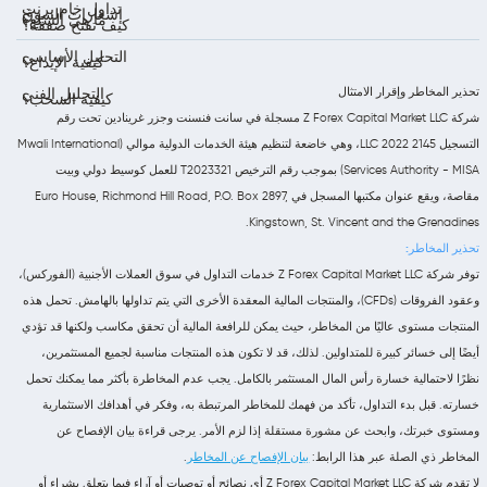
تداول خام برنت
إشعارات السوق
ما هي السلع؟
كيف تفتح صفقة؟
التحليل الأساسي
كيفية الإيداع؟
تحذير المخاطر وإقرار الامتثال
التحليل الفني
كيفية السحب؟
شركة Z Forex Capital Market LLC مسجلة في سانت فنسنت وجزر غرينادين تحت رقم
التسجيل 2145 LLC 2022، وهي خاضعة لتنظيم هيئة الخدمات الدولية موالي (Mwali International
Services Authority - MISA) بموجب رقم الترخيص T2023321 للعمل كوسيط دولي وبيت
مقاصة، ويقع عنوان مكتبها المسجل في Euro House, Richmond Hill Road, P.O. Box 2897,
Kingstown, St. Vincent and the Grenadines.
تحذير المخاطر:
توفر شركة Z Forex Capital Market LLC خدمات التداول في سوق العملات الأجنبية (الفوركس)،
وعقود الفروقات (CFDs)، والمنتجات المالية المعقدة الأخرى التي يتم تداولها بالهامش. تحمل هذه
المنتجات مستوى عاليًا من المخاطر، حيث يمكن للرافعة المالية أن تحقق مكاسب ولكنها قد تؤدي
أيضًا إلى خسائر كبيرة للمتداولين. لذلك، قد لا تكون هذه المنتجات مناسبة لجميع المستثمرين،
نظرًا لاحتمالية خسارة رأس المال المستثمر بالكامل. يجب عدم المخاطرة بأكثر مما يمكنك تحمل
خسارته. قبل بدء التداول، تأكد من فهمك للمخاطر المرتبطة به، وفكر في أهدافك الاستثمارية
ومستوى خبرتك، وابحث عن مشورة مستقلة إذا لزم الأمر. يرجى قراءة بيان الإفصاح عن
المخاطر ذي الصلة عبر هذا الرابط:
بيان الإفصاح عن المخاطر
.
لا تقدم شركة Z Forex Capital Market LLC أي نصائح أو توصيات أو آراء فيما يتعلق بشراء أو