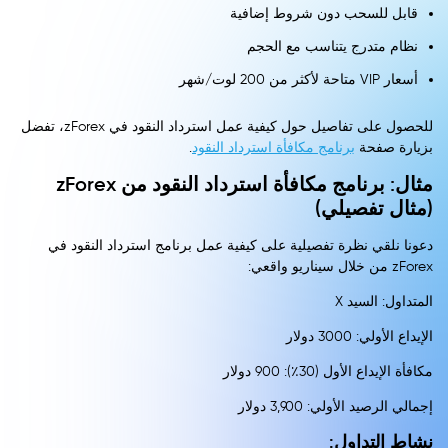
قابل للسحب دون شروط إضافية
نظام متدرج يتناسب مع الحجم
أسعار VIP متاحة لأكثر من 200 لوت/شهر
للحصول على تفاصيل حول كيفية عمل استرداد النقود في zForex، تفضل
بزيارة صفحة
برنامج مكافأة استرداد النقود
.
مثال: برنامج مكافأة استرداد النقود من zForex
(مثال تفصيلي)
دعونا نلقي نظرة تفصيلية على كيفية عمل برنامج استرداد النقود في
zForex من خلال سيناريو واقعي:
المتداول: السيد X
الإيداع الأولي: 3000 دولار
مكافأة الإيداع الأول (30٪): 900 دولار
إجمالي الرصيد الأولي: 3,900 دولار
نشاط التداول: