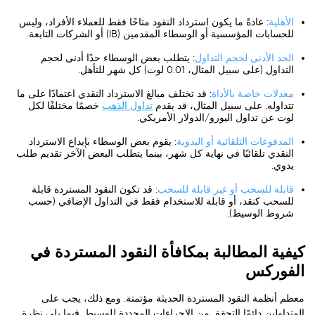
الأهلية
: عادةً ما يكون استرداد النقود متاحًا فقط للعملاء الأفراد، وليس
للحسابات المؤسسية أو الوسطاء المقدمين (IB) أو الشركات التابعة.
الحد الأدنى لحجم التداول
: يتطلب بعض الوسطاء حدًا أدنى لحجم
التداول (على سبيل المثال، 0.01 لوت) كل شهر للتأهل.
معدلات خاصة بالأداة
: قد تختلف مبالغ الاسترداد النقدي اعتمادًا على ما
تتداوله. على سبيل المثال، قد يقدم
تداول الذهب
خصمًا مختلفًا لكل
لوت عن تداول اليورو/الدولار الأمريكي.
المدفوعات التلقائية أو اليدوية
: يقوم بعض الوسطاء بإيداع الاسترداد
النقدي تلقائيًا في نهاية كل شهر، بينما يتطلب البعض الآخر تقديم طلب
يدوي.
قابلة للسحب أو غير قابلة للسحب
: قد تكون النقود المستردة قابلة
للسحب كنقد، أو قابلة للاستخدام فقط في التداول الإضافي (حسب
شروط الوسيط).
كيفية المطالبة بمكافأة النقود المستردة في
الفوركس
معظم أنظمة النقود المستردة الحديثة مؤتمتة. ومع ذلك، يجب على
المتداولين دائمًا التحقق من الإجراءات المحددة للوسيط. فيما يلي نظرة