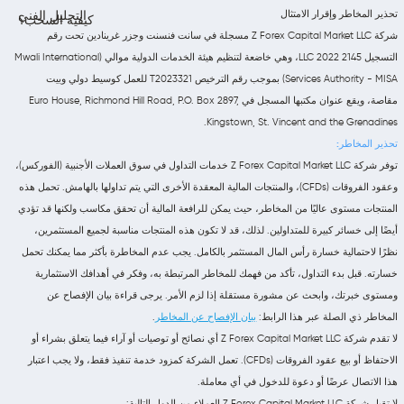
تحذير المخاطر وإقرار الامتثال
التحليل الفني
كيفية السحب؟
شركة Z Forex Capital Market LLC مسجلة في سانت فنسنت وجزر غرينادين تحت رقم
التسجيل 2145 LLC 2022، وهي خاضعة لتنظيم هيئة الخدمات الدولية موالي (Mwali International
Services Authority - MISA) بموجب رقم الترخيص T2023321 للعمل كوسيط دولي وبيت
مقاصة، ويقع عنوان مكتبها المسجل في Euro House, Richmond Hill Road, P.O. Box 2897,
Kingstown, St. Vincent and the Grenadines.
تحذير المخاطر:
توفر شركة Z Forex Capital Market LLC خدمات التداول في سوق العملات الأجنبية (الفوركس)،
وعقود الفروقات (CFDs)، والمنتجات المالية المعقدة الأخرى التي يتم تداولها بالهامش. تحمل هذه
المنتجات مستوى عاليًا من المخاطر، حيث يمكن للرافعة المالية أن تحقق مكاسب ولكنها قد تؤدي
أيضًا إلى خسائر كبيرة للمتداولين. لذلك، قد لا تكون هذه المنتجات مناسبة لجميع المستثمرين،
نظرًا لاحتمالية خسارة رأس المال المستثمر بالكامل. يجب عدم المخاطرة بأكثر مما يمكنك تحمل
خسارته. قبل بدء التداول، تأكد من فهمك للمخاطر المرتبطة به، وفكر في أهدافك الاستثمارية
ومستوى خبرتك، وابحث عن مشورة مستقلة إذا لزم الأمر. يرجى قراءة بيان الإفصاح عن
المخاطر ذي الصلة عبر هذا الرابط:
بيان الإفصاح عن المخاطر
.
لا تقدم شركة Z Forex Capital Market LLC أي نصائح أو توصيات أو آراء فيما يتعلق بشراء أو
الاحتفاظ أو بيع عقود الفروقات (CFDs). تعمل الشركة كمزود خدمة تنفيذ فقط، ولا يجب اعتبار
هذا الاتصال عرضًا أو دعوة للدخول في أي معاملة.
لا تقبل شركة Z Forex Capital Market LLC العملاء من الدول التالية: