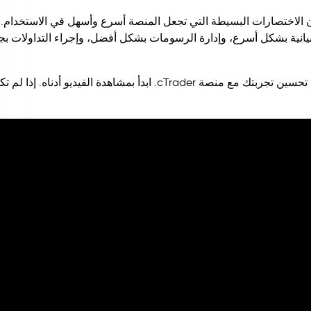
 cTrader يوميًا، لكنهم يتجاهلون الاختصارات البسيطة التي تجعل المنصة أسرع وأسهل في الاستخدا
يانية بشكل أسرع، وإدارة الرسومات بشكل أفضل، وإجراء التداولات بج
يسلط هذا الدليل الضوء على 15 اختصارًا وإعدادًا عمليًا من شأنها تحسين تجربتك مع منصة cTrader. ابدأ بمشاهدة الفيديو أدنا