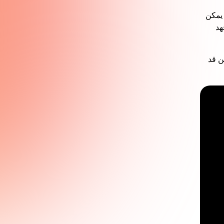
م. يمكن
هد
ه. إذا لم تكن قد