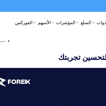
أدوات
السلع
المؤشرات
الأسهم
الفوركس
اختصارات cTrader: 15