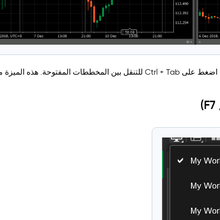
بدلاً من النقر على علامات تبويب المخططات واحدة تلو الأخرى، اضغط على Ctrl + Tab للتنقل بين المخططات المفتوحة. هذه 