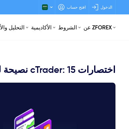
الدخول
افتح حساب
عن ZFOREX
الشروط
الأكاديمية
التحليل وال
اختصارات cTrader: 15 نصيحة لتحسين تجربتك