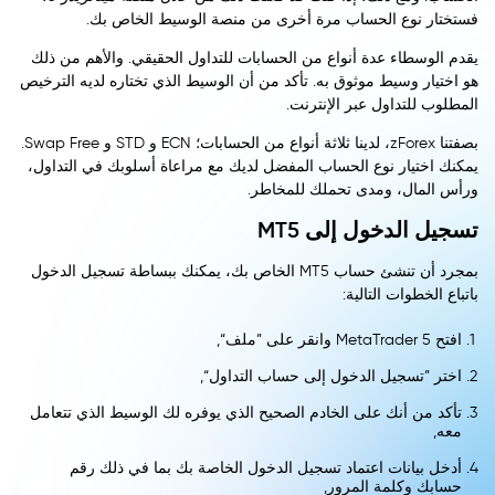
فستختار نوع الحساب مرة أخرى من منصة الوسيط الخاص بك.
يقدم الوسطاء عدة أنواع من الحسابات للتداول الحقيقي. والأهم من ذلك
هو اختيار وسيط موثوق به. تأكد من أن الوسيط الذي تختاره لديه الترخيص
المطلوب للتداول عبر الإنترنت.
بصفتنا zForex، لدينا ثلاثة أنواع من الحسابات؛ ECN و STD و Swap Free.
يمكنك اختيار نوع الحساب المفضل لديك مع مراعاة أسلوبك في التداول،
ورأس المال، ومدى تحملك للمخاطر.
تسجيل الدخول إلى MT5
بمجرد أن تنشئ حساب MT5 الخاص بك، يمكنك ببساطة تسجيل الدخول
باتباع الخطوات التالية:
افتح MetaTrader 5 وانقر على ”ملف“,
اختر ”تسجيل الدخول إلى حساب التداول“,
تأكد من أنك على الخادم الصحيح الذي يوفره لك الوسيط الذي تتعامل
معه,
أدخل بيانات اعتماد تسجيل الدخول الخاصة بك بما في ذلك رقم
حسابك وكلمة المرور,