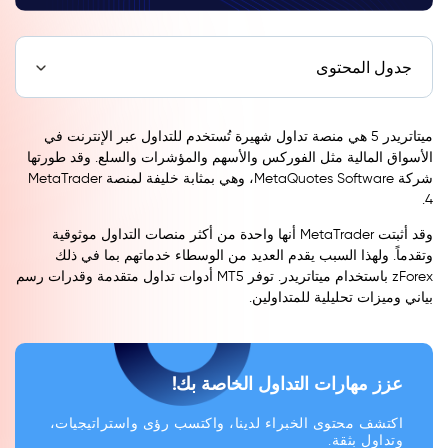
جدول المحتوى
ميتاتريدر 5 هي منصة تداول شهيرة تُستخدم للتداول عبر الإنترنت في
الأسواق المالية مثل الفوركس والأسهم والمؤشرات والسلع. وقد طورتها
شركة MetaQuotes Software، وهي بمثابة خليفة لمنصة MetaTrader
4.
وقد أثبتت MetaTrader أنها واحدة من أكثر منصات التداول موثوقية
وتقدماً. ولهذا السبب يقدم العديد من الوسطاء خدماتهم بما في ذلك
zForex باستخدام ميتاتريدر. توفر MT5 أدوات تداول متقدمة وقدرات رسم
بياني وميزات تحليلية للمتداولين.
عزز مهارات التداول الخاصة بك!
اكتشف محتوى الخبراء لدينا، واكتسب رؤى واستراتيجيات،
وتداول بثقة.