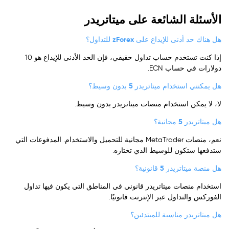
الأسئلة الشائعة على ميتاتريدر
هل هناك حد أدنى للإيداع على zForex للتداول؟
إذا كنت تستخدم حساب تداول حقيقي، فإن الحد الأدنى للإيداع هو 10
دولارات في حساب ECN.
هل يمكنني استخدام ميتاتريدر 5 بدون وسيط؟
لا، لا يمكن استخدام منصات ميتاتريدر بدون وسيط.
هل ميتاتريدر 5 مجانية؟
نعم، منصات MetaTrader مجانية للتحميل والاستخدام. المدفوعات التي
ستدفعها ستكون للوسيط الذي تختاره.
هل منصة ميتاتريدر 5 قانونية؟
استخدام منصات ميتاتريدر قانوني في المناطق التي يكون فيها تداول
الفوركس والتداول عبر الإنترنت قانونيًا.
هل ميتاتريدر مناسبة للمبتدئين؟