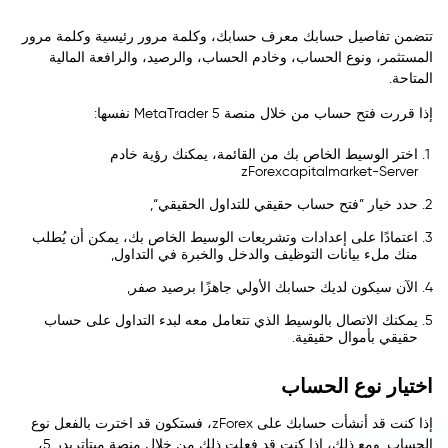
تتضمن تفاصيل حسابك معرف حسابك، وكلمة مرور رئيسية وكلمة مرور
المستثمر، ونوع الحساب، وخادم الحساب، والرصيد، والرافعة المالية
المتاحة.
إذا قررت فتح حساب من خلال منصة MetaTrader 5 نفسها:
اختر الوسيط الخاص بك من القائمة، يمكنك رؤية خادم
zForexcapitalmarket-Server
حدد خيار ”فتح حساب حقيقي للتداول الحقيقي“,
اعتمادًا على إعدادات وتشريعات الوسيط الخاص بك، يمكن أن يُطلب
منك ملء بيانات التوظيف والدخل والخبرة في التداول,
الآن سيكون لديك حسابك الأولي جاهزًا برصيد صفر,
يمكنك الاتصال بالوسيط الذي تتعامل معه لبدء التداول على حساب
حقيقي بأموال حقيقية.
اختيار نوع الحساب
إذا كنت قد أنشأت حسابك على zForex، فستكون قد اخترت بالفعل نوع
الحساب. ومع ذلك، إذا كنت قد فعلت ذلك من خلال منصة ميتاتريدر 5،