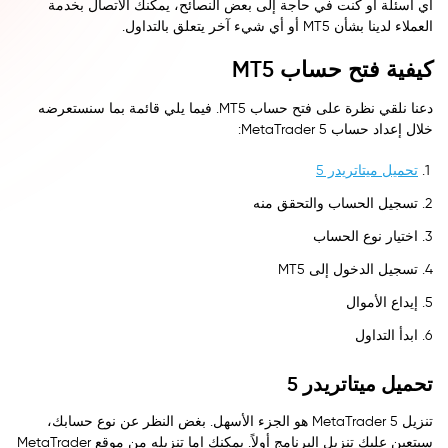
أي أسئلة أو كنت في حاجة إلى بعض النصائح، يمكنك الاتصال بخدمة
العملاء لدينا بشأن MT5 أو أي شيء آخر يتعلق بالتداول.
كيفية فتح حساب MT5
دعنا نلقي نظرة على فتح حساب MT5. فيما يلي قائمة بما سنستعرضه
خلال إعداد حساب MetaTrader 5:
تحميل ميتاتريدر 5
تسجيل الحساب والتحقق منه
اختيار نوع الحساب
تسجيل الدخول إلى MT5
إيداع الأموال
ابدأ التداول
تحميل ميتاتريدر 5
تنزيل MetaTrader 5 هو الجزء الأسهل. بغض النظر عن نوع حسابك،
سيتعين عليك تنزيل البرنامج أولاً. يمكنك إما تنزيله من موقع MetaTrader