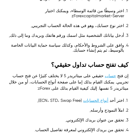
اختر وسيطًا من قائمة الوسطاء، ويمكنك اختيار
zForexcapitalmarket-Server
اختر نوع حسابك، وهو في هذه الحالة الحساب التجريبي,
أدخل بياناتك الشخصية مثل اسمك ورقم هاتفك وبريدك وما إلى ذلك,
وافق على الشروط والأحكام، وكذلك سياسة حماية البيانات الخاصة
بالوسيط، ثم يتم إنشاء حسابك.
كيف تفتح حساب تداول حقيقي؟
إن فتح
حساب
حقيقي على ميتاتريدر 5 لا يختلف كثيرًا عن فتح حساب
تجريبي. يمكنك القيام بذلك إما على صفحة أنواع الحسابات، أو من خلال
ميتاتريدر 5 نفسها. إليك كيفية القيام بذلك على zForex:
اختر أحد
أنواع الحسابات
(ECN، STD، Swap Free),
املأ النموذج وأرسله,
تحقق من عنوان بريدك الإلكتروني,
تحقق من بريدك الإلكتروني لمعرفة تفاصيل الحساب.