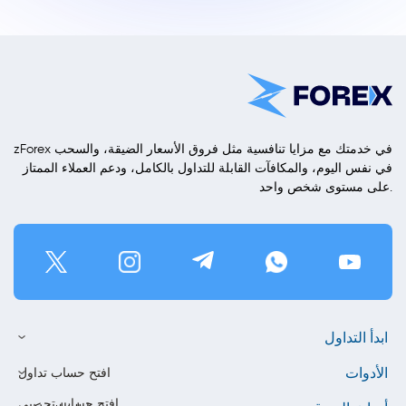
zForex في خدمتك مع مزايا تنافسية مثل فروق الأسعار الضيقة، والسحب
في نفس اليوم، والمكافآت القابلة للتداول بالكامل، ودعم العملاء الممتاز
على مستوى شخص واحد.
ابدأ التداول
الأدوات
افتح حساب تداول
افتح حساب تجريبي