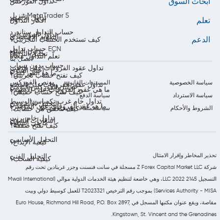
أبحاث السوق
تداول الفوركس
تنزيل MetaTrader 5
تداول الأسهم
تعلم
أفكار التداول
حساب التداول ستاندرد
تداول المؤشرات
التقويم الاقتصادي
الدعم
كيف تستخدم الحساب التجريبي؟
حساب تداول ECN
تداول السلع
تحليل التداول
تعلّم التداول مجاناً
اتصل بنا
حساب بدون سواب
تداول عقود الفروقات على الذهب
أخبار السوق
ما هو الفوركس؟
كيف تفتح حساب تجريبي؟
بونص الفوركس
سياسة الخصوصية
المستندات القانونية
تداول عقود الفروقات على الفضة
تحليل الفوركس اليومي
ما هي عقود الفروقات على الأسهم؟
كيف تفتح حساب حقيقي؟
سياسة الاسترداد
سياسة الدفع
تداول خام غرب تكساس الوسيط
التحليل الأسبوعي
ما هو عقد الفروقات على المؤشر؟
الشروط والأحكام
سياسة ملفات تعريف الارتباط
كيف تتحقق من حسابك؟
تداول خام برنت
إشعارات السوق
ما هي السلع؟
كيف تفتح صفقة؟
التحليل الأساسي
كيفية الإيداع؟
تحذير المخاطر وإقرار الامتثال
التحليل الفني
كيفية السحب؟
شركة Z Forex Capital Market LLC مسجلة في سانت فنسنت وجزر غرينادين تحت رقم
التسجيل 2145 LLC 2022، وهي خاضعة لتنظيم هيئة الخدمات الدولية موالي (Mwali International
Services Authority - MISA) بموجب رقم الترخيص T2023321 للعمل كوسيط دولي وبيت
مقاصة، ويقع عنوان مكتبها المسجل في Euro House, Richmond Hill Road, P.O. Box 2897,
Kingstown, St. Vincent and the Grenadines.