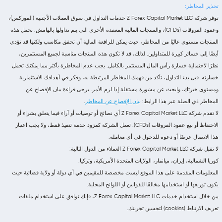
تحذير المخاطر:
توفر شركة Z Forex Capital Market LLC خدمات التداول في سوق العملات الأجنبية (الفوركس)،
وعقود الفروقات (CFDs)، والمنتجات المالية المعقدة الأخرى التي يتم تداولها بالهامش. تحمل هذه
المنتجات مستوى عاليًا من المخاطر، حيث يمكن للرافعة المالية أن تحقق مكاسب ولكنها قد تؤدي
أيضًا إلى خسائر كبيرة للمتداولين. لذلك، قد لا تكون هذه المنتجات مناسبة لجميع المستثمرين،
نظرًا لاحتمالية خسارة رأس المال المستثمر بالكامل. يجب عدم المخاطرة بأكثر مما يمكنك تحمل
خسارته. قبل بدء التداول، تأكد من فهمك للمخاطر المرتبطة به، وفكر في أهدافك الاستثمارية
ومستوى خبرتك، وابحث عن مشورة مستقلة إذا لزم الأمر. يرجى قراءة بيان الإفصاح عن
المخاطر ذي الصلة عبر هذا الرابط:
بيان الإفصاح عن المخاطر
.
لا تقدم شركة Z Forex Capital Market LLC أي نصائح أو توصيات أو آراء فيما يتعلق بشراء أو
الاحتفاظ أو بيع عقود الفروقات (CFDs). تعمل الشركة كمزود خدمة تنفيذ فقط، ولا يجب اعتبار
هذا الاتصال عرضًا أو دعوة للدخول في أي معاملة.
لا تقبل شركة Z Forex Capital Market LLC العملاء من الدول التالية:
كوريا الشمالية، إيران، ميانمار، الولايات المتحدة الأمريكية، وتركيا.
المعلومات المقدمة على هذا الموقع ليست مخصصة للمقيمين في أي دولة أو ولاية قضائية حيث
يكون توزيعها أو استخدامها مخالفًا للقوانين أو اللوائح المحلية.
من خلال استخدام خدمات Z Forex Capital Market LLC، فإنك توافق على استخدام ملفات
تعريف الارتباط (cookies) لتحسين تجربتك.