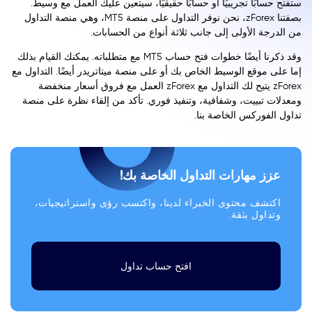
ستفتح حسابًا تجريبيًا أو حسابًا حقيقيًا، سيتعين عليك العمل مع وسيط.
بصفتنا zForex، نحن نوفر التداول على منصة MT5، وهي منصة التداول
من الدرجة الأولى إلى جانب ثلاثة أنواع من الحسابات.
وقد ذكرنا أيضًا خطوات فتح حساب MT5 مع متطلباته. يمكنك القيام بذلك
إما على موقع الوسيط الخاص بك أو على منصة ميتاتريدر أيضًا. التداول مع
zForex يتيح لك التداول مع zForex العمل مع فروق أسعار منخفضة
ومعدلات تبييت، وشفافية، وتنفيذ فوري. تأكد من إلقاء نظرة على منصة
تداول الفوركس الخاصة بنا.
عزز مهارات التداول الخاصة بك!
اكتشف محتوى الخبراء لدينا، واكتسب رؤى واستراتيجيات،
وتداول بثقة.
افتح حساب تداول