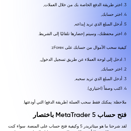
اختر طريقة الدفع الخاصة بك من خلال العملات,
اختر حسابك,
أدخل المبلغ الذي تريد إيداعه,
اختر محفظتك، وسيتم إحضارها تلقائيًا إلى الشريط.
كيفية سحب الأموال من حسابك على zForex:
ادخل إلى لوحة العملاء عن طريق تسجيل الدخول,
اختر حسابك,
أدخل المبلغ الذي تريد سحبه,
اكتب وصفاً (اختياري).
ملاحظة: يمكنك فقط سحب العملة (طريقة الدفع) التي أودعتها.
فتح حساب MetaTrader 5 باختصار
لقد شرحنا ما هو ميتاتريدر 5 وكيفية فتح حساب على المنصة. سواء كنت