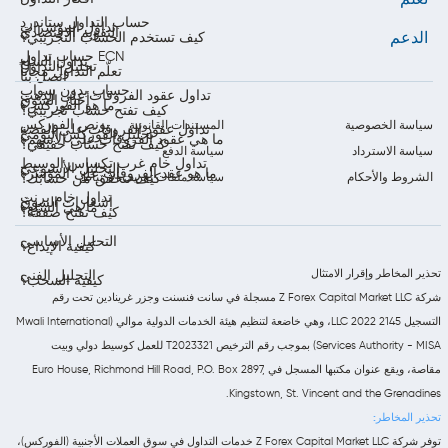
حساب التداول ستاندرد
تداول المؤشرات
التقويم الاقتصادي
الدعم
كيف تستخدم الحساب التجريبي؟
حساب تداول ECN
تداول السلع
تحليل التداول
تعلّم التداول مجاناً
اتصل بنا
حساب بدون سواب
تداول عقود الفروقات على الذهب
أخبار السوق
ما هو الفوركس؟
كيف تفتح حساب تجريبي؟
بونص الفوركس
سياسة الخصوصية
المستندات القانونية
تداول عقود الفروقات على الفضة
تحليل الفوركس اليومي
ما هي عقود الفروقات على الأسهم؟
كيف تفتح حساب حقيقي؟
سياسة الاسترداد
سياسة الدفع
تداول خام غرب تكساس الوسيط
التحليل الأسبوعي
ما هو عقد الفروقات على المؤشر؟
الشروط والأحكام
سياسة ملفات تعريف الارتباط
كيف تتحقق من حسابك؟
تداول خام برنت
إشعارات السوق
ما هي السلع؟
كيف تفتح صفقة؟
التحليل الأساسي
كيفية الإيداع؟
تحذير المخاطر وإقرار الامتثال
التحليل الفني
كيفية السحب؟
شركة Z Forex Capital Market LLC مسجلة في سانت فنسنت وجزر غرينادين تحت رقم
التسجيل 2145 LLC 2022، وهي خاضعة لتنظيم هيئة الخدمات الدولية موالي (Mwali International
Services Authority - MISA) بموجب رقم الترخيص T2023321 للعمل كوسيط دولي وبيت
مقاصة، ويقع عنوان مكتبها المسجل في Euro House, Richmond Hill Road, P.O. Box 2897,
Kingstown, St. Vincent and the Grenadines.
تحذير المخاطر:
توفر شركة Z Forex Capital Market LLC خدمات التداول في سوق العملات الأجنبية (الفوركس)،