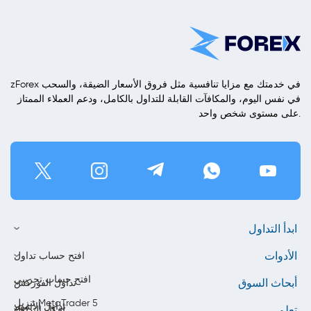
zForex في خدمتك مع مزايا تنافسية مثل فروق الأسعار الضيقة، والسحب
في نفس اليوم، والمكافآت القابلة للتداول بالكامل، ودعم العملاء الممتاز
على مستوى شخص واحد.
ابدأ التداول
الأدوات
افتح حساب تداول
افتح حساب تجريبي
أبحاث السوق
تداول الفوركس
تنزيل MetaTrader 5
تداول الأسهم
تعلم
أفكار التداول