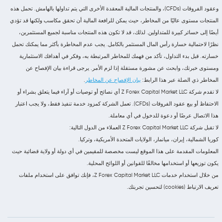
وعقود الفروقات (CFDs)، والمنتجات المالية المعقدة الأخرى التي يتم تداولها بالهامش. تحمل هذه
المنتجات مستوى عاليًا من المخاطر، حيث يمكن للرافعة المالية أن تحقق مكاسب ولكنها قد تؤدي
أيضًا إلى خسائر كبيرة للمتداولين. لذلك، قد لا تكون هذه المنتجات مناسبة لجميع المستثمرين،
نظرًا لاحتمالية خسارة رأس المال المستثمر بالكامل. يجب عدم المخاطرة بأكثر مما يمكنك تحمل
خسارته. قبل بدء التداول، تأكد من فهمك للمخاطر المرتبطة به، وفكر في أهدافك الاستثمارية
ومستوى خبرتك، وابحث عن مشورة مستقلة إذا لزم الأمر. يرجى قراءة بيان الإفصاح عن
المخاطر ذي الصلة عبر هذا الرابط:
بيان الإفصاح عن المخاطر
.
لا تقدم شركة Z Forex Capital Market LLC أي نصائح أو توصيات أو آراء فيما يتعلق بشراء أو
الاحتفاظ أو بيع عقود الفروقات (CFDs). تعمل الشركة كمزود خدمة تنفيذ فقط، ولا يجب اعتبار
هذا الاتصال عرضًا أو دعوة للدخول في أي معاملة.
لا تقبل شركة Z Forex Capital Market LLC العملاء من الدول التالية:
كوريا الشمالية، إيران، ميانمار، الولايات المتحدة الأمريكية، وتركيا.
المعلومات المقدمة على هذا الموقع ليست مخصصة للمقيمين في أي دولة أو ولاية قضائية حيث
يكون توزيعها أو استخدامها مخالفًا للقوانين أو اللوائح المحلية.
من خلال استخدام خدمات Z Forex Capital Market LLC، فإنك توافق على استخدام ملفات
تعريف الارتباط (cookies) لتحسين تجربتك.