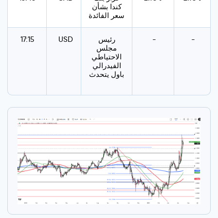
كندا بشأن
سعر الفائدة
-
-
رئيس
USD
17:15
مجلس
الاحتياطي
الفيدرالي
باول يتحدث