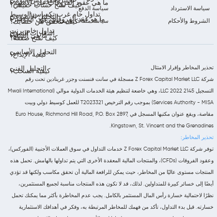
تحليل الفوركس اليومي
ما هي عقود الفروقات على الأسهم؟
كيف تفتح حساب حقيقي؟
سياسة الاسترداد
سياسة الدفع
تداول خام غرب تكساس الوسيط
التحليل الأسبوعي
ما هو عقد الفروقات على المؤشر؟
الشروط والأحكام
سياسة ملفات تعريف الارتباط
كيف تتحقق من حسابك؟
تداول خام برنت
إشعارات السوق
ما هي السلع؟
كيف تفتح صفقة؟
التحليل الأساسي
كيفية الإيداع؟
تحذير المخاطر وإقرار الامتثال
التحليل الفني
كيفية السحب؟
شركة Z Forex Capital Market LLC مسجلة في سانت فنسنت وجزر غرينادين تحت رقم
التسجيل 2145 LLC 2022، وهي خاضعة لتنظيم هيئة الخدمات الدولية موالي (Mwali International
Services Authority - MISA) بموجب رقم الترخيص T2023321 للعمل كوسيط دولي وبيت
مقاصة، ويقع عنوان مكتبها المسجل في Euro House, Richmond Hill Road, P.O. Box 2897,
Kingstown, St. Vincent and the Grenadines.
تحذير المخاطر:
توفر شركة Z Forex Capital Market LLC خدمات التداول في سوق العملات الأجنبية (الفوركس)،
وعقود الفروقات (CFDs)، والمنتجات المالية المعقدة الأخرى التي يتم تداولها بالهامش. تحمل هذه
المنتجات مستوى عاليًا من المخاطر، حيث يمكن للرافعة المالية أن تحقق مكاسب ولكنها قد تؤدي
أيضًا إلى خسائر كبيرة للمتداولين. لذلك، قد لا تكون هذه المنتجات مناسبة لجميع المستثمرين،
نظرًا لاحتمالية خسارة رأس المال المستثمر بالكامل. يجب عدم المخاطرة بأكثر مما يمكنك تحمل
خسارته. قبل بدء التداول، تأكد من فهمك للمخاطر المرتبطة به، وفكر في أهدافك الاستثمارية