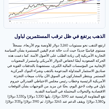
الذهب يرتفع في ظل ترقب المستثمرين لباول
ارتفع الذهب نحو مستويات 3,260 دولار للأونصة يوم الأربعاء، مسجلاً
مستوى قياسيًا جديدًا حيث أدت حالة عدم اليقين المستمرة بشأن السياسة
التجارية الأمريكية إلى زيادة الطلب على الأصول الآمنة. كما دعمت هذه
الحركة الصعودية أيضًا انخفاض الدولار الأمريكي واستمرار المعنويات
الإيجابية من المؤسسات المالية الكبرى، مستشهدةً بالتدفقات القوية في
صناديق الاستثمار المتداولة المدعومة بالذهب وشراء البنوك المركزية
المستمر. وينتظر المشاركون في السوق الآن بيانات مبيعات التجزئة
الأمريكية الرئيسية وخطاب رئيس مجلس الاحتياطي الفيدرالي جيروم
باول في وقت لاحق اليوم، بحثًا عن مزيد من التوجيهات بشأن التوقعات
الاقتصادية والتحولات المحتملة في السياسة النقدية.
تقع المقاومة الرئيسية عند 3290 دولارًا، يليها 3,330 دولارًا و3,330 دولارًا
و3,380 دولارًا. ويقف الدعم عند 3245 دولارًا، ثم 3190 دولارًا و3135 دولارًا.