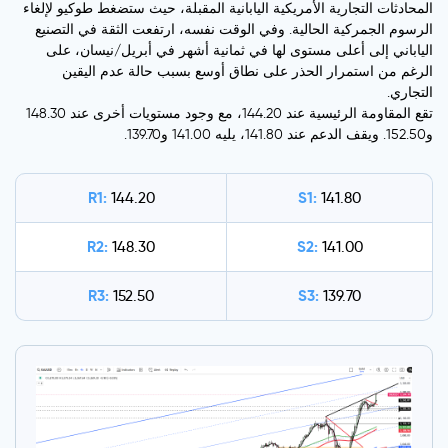
المحادثات التجارية الأمريكية اليابانية المقبلة، حيث ستضغط طوكيو لإلغاء
الرسوم الجمركية الحالية. وفي الوقت نفسه، ارتفعت الثقة في التصنيع
الياباني إلى أعلى مستوى لها في ثمانية أشهر في أبريل/نيسان، على
الرغم من استمرار الحذر على نطاق أوسع بسبب حالة عدم اليقين
التجاري.
تقع المقاومة الرئيسية عند 144.20، مع وجود مستويات أخرى عند 148.30
و152.50. ويقف الدعم عند 141.80، يليه 141.00 و139.70.
R1:
S1:
144.20
141.80
R2:
S2:
148.30
141.00
R3:
S3:
152.50
139.70