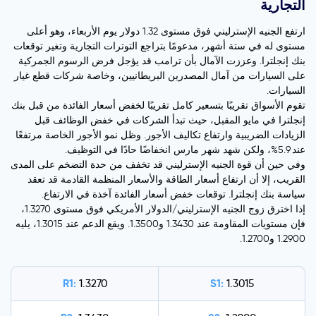
التجارية
ارتفع الجنيه الإسترليني فوق مستوى 1.32 دولار يوم الأربعاء، وهو أعلى
مستوى له في ستة أشهر، مدعومًا بتراجع التوترات التجارية وتغير توقعات
بنك إنجلترا. وعززت الآمال بأن ترامب قد يؤجل فرض الرسوم الجمركية
على السيارات من آمال المصدرين البريطانيين، وخاصة شركات قطع غيار
السيارات.
تقوم الأسواق تقريبًا بتسعير كامل تقريبًا لخفض أسعار الفائدة من قبل بنك
إنجلترا في مايو المقبل، حيث تبدأ الشركات في خفض الوظائف قبل
الزيادات الضريبية وارتفاع تكاليف الأجور. وظل نمو الأجور الخاصة مرتفعًا
عند 5.9%، ولكن شهد شهر مارس انخفاضًا حادًا في التوظيف.
وفي حين أن قوة الجنيه الإسترليني قد تخفف من حدة التضخم على المدى
القريب، إلا أن ارتفاع أسعار الطاقة والأسعار المنظمة القادمة قد تعقد
سياسة بنك إنجلترا. توقعات خفض أسعار الفائدة آخذة في الارتفاع.
إذا اخترق زوج الجنيه الإسترليني/الدولار الأمريكي فوق مستوى 1.3270،
فإن مستويات المقاومة عند 1.3430 و1.3500. ويقع الدعم عند 1.3015، يليه
1.2900 و1.2700.
R1:
S1:
1.3270
1.3015