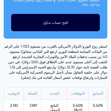
اكتشف محتوى الخبراء لدينا، واكتسب رؤى واستراتيجيات،
وتداول بثقة.
افتح حساب تداول
استقر زوج اليورو/الدولار الأمريكي بالقرب من مستوى 1.1323 على الرغم
من البيانات المتباينة لمنطقة اليورو. ارتفع الين الياباني متجاوزًا مستوى
143 ين بسبب تدفقات الملاذ الآمن والتوترات التجارية الجديدة. ارتفع
الذهب إلى أعلى مستوى جديد على الإطلاق فوق 3260 دولارًا، في حين
ظلت الفضة ثابتة حول 32.30 دولارًا. وارتفع الجنيه الإسترليني إلى 1.32
دولار على خلفية التفاؤل بشأن تأجيل الرسوم الجمركية الأمريكية على
السيارات وارتفاع توقعات خفض أسعار الفائدة في بنك إنجلترا.
السابق
التوقعات
الحدث
العملة
التوقيت
5.40%
5.40%
الناتج
CNY
2:00
(Act)
المحلي