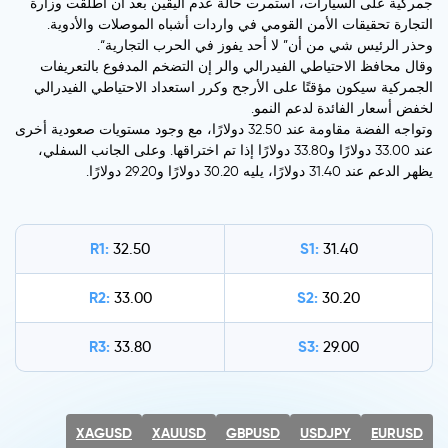
جمركية على السيارات، استمرت حالة عدم اليقين بعد أن أطلقت وزارة
التجارة تحقيقات الأمن القومي في واردات أشباه الموصلات والأدوية.
وحذر الرئيس شي من أن” لا أحد يفوز في الحرب التجارية“.
وقال محافظ الاحتياطي الفيدرالي والر إن التضخم المدفوع بالتعريفات
الجمركية سيكون مؤقتًا على الأرجح وكرر استعداد الاحتياطي الفيدرالي
لخفض أسعار الفائدة لدعم النمو.
وتواجه الفضة مقاومة عند 32.50 دولارًا، مع وجود مستويات صعودية أخرى
عند 33.00 دولارًا و33.80 دولارًا إذا تم اختراقها. وعلى الجانب السفلي،
يظهر الدعم عند 31.40 دولارًا، يليه 30.20 دولارًا و29.20 دولارًا.
R1:
S1:
32.50
31.40
R2:
S2:
33.00
30.20
R3:
S3:
33.80
29.00
XAGUSD
XAUUSD
GBPUSD
USDJPY
EURUSD