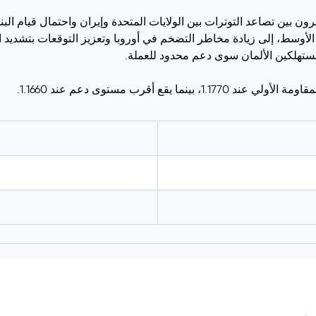
كي، حيث وازن المستثمرون بين تصاعد التوترات بين الولايات المتحدة وإيران واحتما
أوسط، إلى زيادة مخاطر التضخم في أوروبا وتعزيز التوقعات بتشديد ال
ستهلكين الألمان سوى دعم محدود للعملة.
ع أقرب مستوى دعم عند 1.1660.