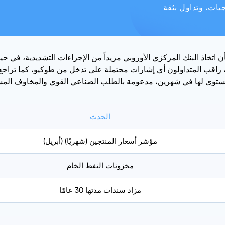
ات، وتداول بثقة.
من تزايد التوقعات بشأن اتخاذ البنك المركزي الأوروبي مزيداً من الإجراءات التشد
عم الدولار. وتراجع الين الياباني نحو مستوى 158، حيث راقب المتداولون أي إشارات محتملة على ت
مستوى لها في شهرين، مدعومة بالطلب الصناعي القوي والمخاوف المس
الحدث
مؤشر أسعار المنتجين (شهريًا) (أبريل)
مخزونات النفط الخام
مزاد سندات مدتها 30 عامًا