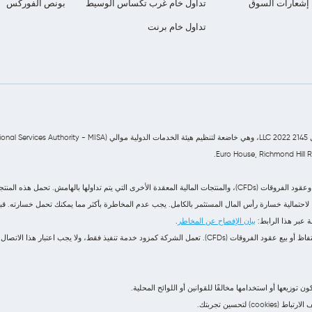
إشعارات السوق
تداول خام غرب تكساس الوسيط
بونص الفوركس
تداول خام برنت
توفر شركة Z Forex Capital Market LLC خدمات التداول في سوق العملات الأجنبية (الفوركس)، وعقود الفروقات (CFDs)، والمنتجات الم
رًا لاحتمالية خسارة رأس المال المستثمر بالكامل. يجب عدم المخاطرة بأكثر مما يمكنك تحمل خسارته. ق
 عبر هذا الرابط:
بيان الإفصاح عن المخاطر
.
زيعها أو استخدامها مخالفًا للقوانين أو اللوائح المحلية.