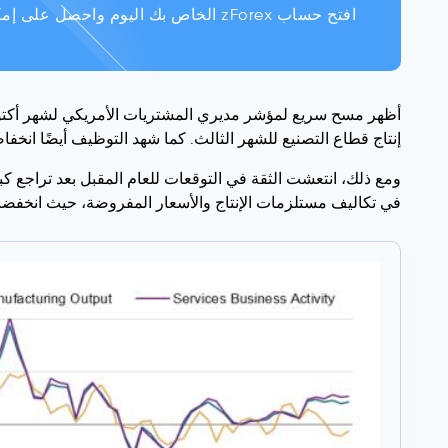
افتح حساب zForex الخاص بك اليوم واحصل على إمكانية الوصول إلى تحليلات وموارد حصرية للسوق!
أظهر مسح سريع لمؤشر مديري المشتريات الأمريكي لشهر أكتوبر ا
إنتاج قطاع التصنيع للشهر الثالث. كما شهد التوظيف أيضًا انخفاض
ومع ذلك، انتعشت الثقة في التوقعات للعام المقبل بعد تراجع كب
في تكاليف مستلزمات الإنتاج والأسعار المفروضة، حيث انخفضت الأخيرة بشكل حاد إلى أدنى مستوى لها م