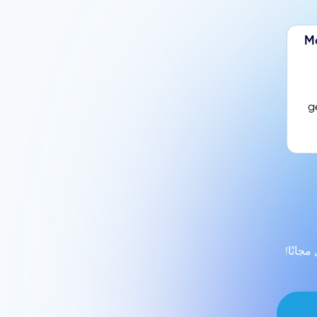
Ma
g
جانًا!