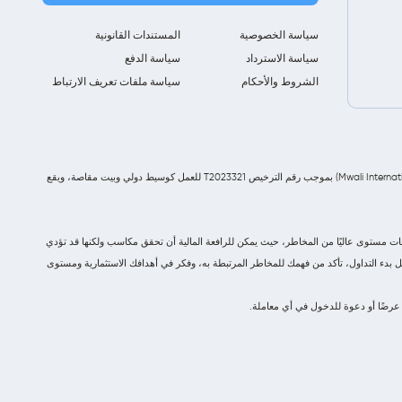
سياسة الخصوصية
المستندات القانونية
سياسة الاسترداد
سياسة الدفع
الشروط والأحكام
سياسة ملفات تعريف الارتباط
شركة Z Forex Capital Market LLC مسجلة في سانت فنسنت وجزر غرينادين تحت رقم التسجيل 2145 LLC 2022، وهي خاضعة لتنظيم هيئة الخدمات الدولية موالي (Mwali International Services Authority - MISA) بموجب رقم الترخيص T2023321 للعمل كوسيط دولي وبيت مقاصة، ويقع
الية المعقدة الأخرى التي يتم تداولها بالهامش. تحمل هذه المنتجات مستوى عاليًا من المخاطر، حيث يمكن للرافعة المالية أن تحقق مكاسب ولكنها قد تؤدي
بل بدء التداول، تأكد من فهمك للمخاطر المرتبطة به، وفكر في أهدافك الاستثمارية ومستوى