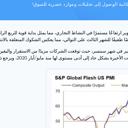
رتفاعًا مستمرًا في النشاط التجاري، مما يمثل بداية قوية للربع الر
ًا طفيفًا للشهر الثالث على التوالي، مما يعكس الشكوك المتعلقة بالانت
ير في شهر سبتمبر، حيث توقعت الشركات مزيدًا من الاستقرار واليقين بع
نذ مايو/أيار 2020، ويرجع ذلك إلى حد كبير إلى الانخفاض الكبير في تضخم قطاع الخدمات.