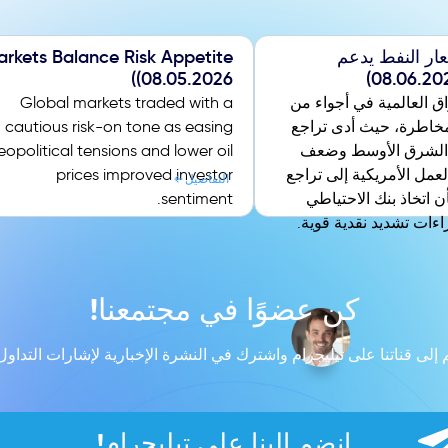
ار النفط يدعم
rkets Balance Risk Appetite
(08.05.2026)
اق العالمية في أجواء من
Global markets traded with a
مخاطرة، حيث أدى تراجع
cautious risk-on tone as easing
 الشرق الأوسط وضعف
eopolitical tensions and lower oil
عمل الأمريكية إلى تراجع
prices improved investor
التفاصيل
 اتخاذ بنك الاحتياطي
sentiment.
اءات تشديد نقدية قوية.
كن عضوًا في مجتمعنا!
 إلى قناتنا على تيليجرام واشترك في النشرة الإخبارية لإشارات التداول م
انضم إلينا على تيليجرام!