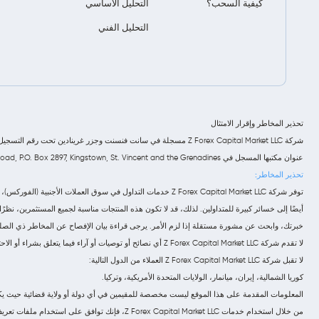
كيفية السحب؟
التحليل الأساسي
التحليل الفني
تحذير المخاطر وإقرار الامتثال
عنوان مكتبها المسجل في Euro House, Richmond Hill Road, P.O. Box 2897, Kingstown, St. Vincent and the Grenadines.
تحذير المخاطر:
أيضًا إلى خسائر كبيرة للمتداولين. لذلك، قد لا تكون هذه المنتجات مناسبة لجميع المستثمرين، نظ
خبرتك، وابحث عن مشورة مستقلة إذا لزم الأمر. يرجى قراءة بيان الإفصاح عن المخاطر ذي الصلة
لا تقدم شركة Z Forex Capital Market LLC أي نصائح أو توصيات أو آراء فيما يتعلق بشراء أو الاحتفاظ أو بيع عقود الفروقات (CFDs). تعمل الشركة كمزود خدمة تنفيذ فقط، ولا يجب اعتبار هذا الاتصال عرضًا أو دعوة للدخول في أي معاملة.
لا تقبل شركة Z Forex Capital Market LLC العملاء من الدول التالية:
كوريا الشمالية، إيران، ميانمار، الولايات المتحدة الأمريكية، وتركيا.
المعلومات المقدمة على هذا الموقع ليست مخصصة للمقيمين في أي دولة أو ولاية قضائية حيث يكون تو
من خلال استخدام خدمات Z Forex Capital Market LLC، فإنك توافق على استخدام ملفات تعريف الارتباط (cookies) لتحسين تجربتك.