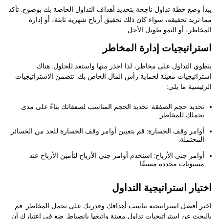
يبدأ وضع خطة تداول ناجحة بتحديد أهداف التداول الخاصة بك بوضوح. تأكد
مما تريد تحقيقه، سواء كان ذلك تحقيق أرباح شهرية ثابتة، أو إدارة
المخاطر، أو النمو طويل الأجل.
استراتيجيات إدارة المخاطر
ينطوي التداول على مخاطر، لذا احذر منها واستعد للحلول. هناك
استراتيجيات معينة لحماية رأس المال الخاص بك. تتضمن الاستراتيجيات
الرئيسية ما يلي:
تحديد حجم الصفقة: تحديد الحجم المناسب لصفقاتك بناءً على مدى
تحملك للمخاطر.
أوامر وقف الخسارة: قم بتعيين أوامر وقف الخسارة للحد من الخسائر
المحتملة.
أوامر جني الأرباح: استخدم أوامر جني الأرباح لتأمين الأرباح عند
مستويات محددة مسبقًا.
اختيار استراتيجية التداول
اختر أفضل استراتيجية تناسب أهدافك وقدرتك على تحمل المخاطر. قم
بالبحث عن استراتيجيات تداول معينة واتبعها بانضباط. ضع في اعتبارك أن