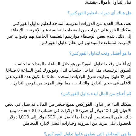
قبل التداول بأموال حقيقية.
هل هناك أي دورات لتعليم الفوركس؟
نعم، هناك العديد من الدورات التدريبية المتاحة لتعليم تداول الفوركس.
يمكنك العثور على دورات من المنصات التعليمية عبر الإنترنت. بالإضافة
إلى ذلك، يقدم بعض الوسطاء مواردهم التعليمية الخاصة بهم وندوات عبر
الإنترنت لمساعدة المبتدئين في تعلم تداول الفوركس.
ما هو أفضل وقت لتداول الفوركس؟
إن أفضل وقت لتداول الفوركس هو خلال الساعات المتداخلة لجلسات
السوق الرئيسية، مثل تداخل جلسات لندن ونيويورك (من الساعة 8 صباحًا
إلى 12 ظهرًا بتوقيت شرق الولايات المتحدة). عادةً ما تكون هذه الفترة هي
الأعلى في حجم التداول والتقلبات، مما يوفر المزيد من فرص التداول.
كم أحتاج من المال لبدء تداول الفوركس؟
يمكنك البدء في تداول الفوركس بمبلغ صغير من المال، قد يصل في بعض
الأحيان إلى 100 دولار أو حتى 10 دولارات في حساب zForex STD. ومع
ذلك، فمن المستحسن أن تبدأ بما لا يقل عن 500 دولار إلى 1,000 دولار
للحصول على مزيد من المرونة وخيارات أفضل لإدارة المخاطر.
ما هي المخاطر التي ينطوي عليها تداول الفوركس؟