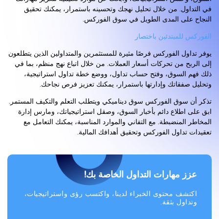
في التداول. من خلال تحليل نهجك وتحسينه باستمرار، يمكنك تحقيق
النجاح على المدى الطويل في سوق الفوركس.
الفوركس للمبتدئين باختصار
يوفر تداول الفوركس فرصًا مثيرة للمستثمرين والمتداولين الذين يتطلعون
إلى الربح من تحركات أسعار العملات. من خلال اتباع نهج منظم، بما في
ذلك فهم السوق، وفتح حساب تداول، ووضع خطة تداول استراتيجية،
وتحليل صفقاتك وإدارتها باستمرار، يمكنك تعزيز فرص نجاحك.
تذكر أن سوق الفوركس سوق ديناميكي ويتطلب التعلم والتكيف المستمر.
ابق على اطلاع دائم بأخبار السوق، وصقل استراتيجياتك، ومارس إدارة
المخاطر المنضبطة. مع التفاني والموارد المناسبة، يمكنك التعامل مع
تعقيدات تداول الفوركس وتحقيق أهدافك المالية.
عزز مهارات التداول الخاصة بك!
اكتشف محتوى الخبراء لدينا، واكتسب رؤى واستراتيجيات،
وتداول بثقة.