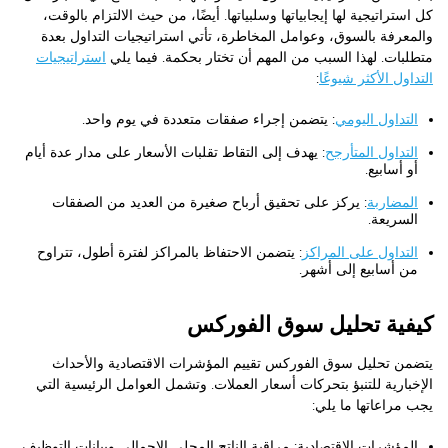
كل استراتيجية لها إيجابياتها وسلبياتها. أيضًا، من حيث الالتزام بالوقت،
والمعرفة بالسوق، وعوامل المخاطرة، تأتي استراتيجيات التداول بعدة
متطلبات. لهذا السبب من المهم أن تختار بحكمة. فيما يلي
استراتيجيات
التداول الأكثر شيوعًا
:
التداول اليومي
: يتضمن إجراء صفقات متعددة في يوم واحد.
التداول المتأرجح
: يهدف إلى التقاط تقلبات الأسعار على مدار عدة أيام
أو أسابيع.
المضاربة
: يركز على تحقيق أرباح صغيرة من العديد من الصفقات
السريعة.
التداول على المراكز
: يتضمن الاحتفاظ بالمراكز لفترة أطول، تتراوح
من أسابيع إلى أشهر.
كيفية تحليل سوق الفوركس
يتضمن تحليل سوق الفوركس تقييم المؤشرات الاقتصادية والأحداث
الإخبارية للتنبؤ بتحركات أسعار العملات. وتشمل العوامل الرئيسية التي
يجب مراعاتها ما يلي:
المؤشرات الاقتصادية: مراقبة الناتج المحلي الإجمالي وبيانات التوظيف