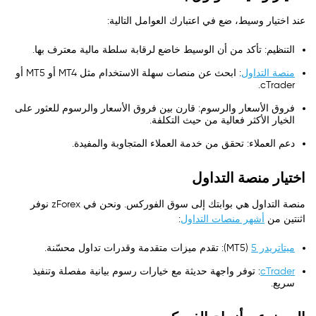
عند اختيار وسيط، ضع في اعتبارك العوامل التالية:
التنظيم: تأكد من أن الوسيط خاضع لرقابة سلطة مالية معترف بها.
منصة التداول
: ابحث عن منصات سهلة الاستخدام مثل MT4 أو MT5 أو
cTrader.
فروق الأسعار والرسوم: قارن بين فروق الأسعار والرسوم للعثور على
الخيار الأكثر فعالية من حيث التكلفة.
دعم العملاء: تحقق من خدمة العملاء المتجاوبة والمفيدة.
اختيار منصة التداول
منصة التداول هي بوابتك إلى سوق الفوركس. ونحن في zForex نوفر
اثنتين من
أشهر منصات التداول
:
ميتاتريدر 5
(MT5): تقدم ميزات متقدمة وقدرات تداول محسّنة.
cTrader
: توفر واجهة حديثة مع خيارات رسوم بيانية مفصلة وتنفيذ
سريع.