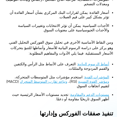
ومعدلات التضخم.
أسعار الفائدة: يمكن لقرارات البنك المركزي بشأن أسعار الفائدة أن
تؤثر بشكل كبير على قيم العملات.
الأحداث السياسية: يمكن أن تؤثر الانتخابات وتغييرات السياسة
والأحداث الجيوسياسية على معنويات السوق.
ومن النقاط الأساسية الأخرى في تحليل سوق الفوركس التحليل الفني.
وهو يركز على دراسة الرسوم البيانية للأسعار وأنماطها للتنبؤ بتحركات
الأسعار المستقبلية. فيما يلي الأدوات والمفاهيم المطلوبة:
أنماط الرسوم البيانية
: التعرف على الأنماط مثل الرأس والكتفين
والقمم المزدوجة والمثلثات.
المؤشرات الفنية
: استخدم مؤشرات مثل المتوسطات المتحركة،
ومؤشر القوة النسبية
(RSI)،
وتباعد تقارب المتوسط المتحرك
(MACD)
لتقييم اتجاهات السوق.
مستويات الدعم والمقاومة
: تحديد مستويات الأسعار الرئيسية حيث
أظهر السوق تاريخيًا مقاومة أو دعمًا.
تنفيذ صفقات الفوركس وإدارتها