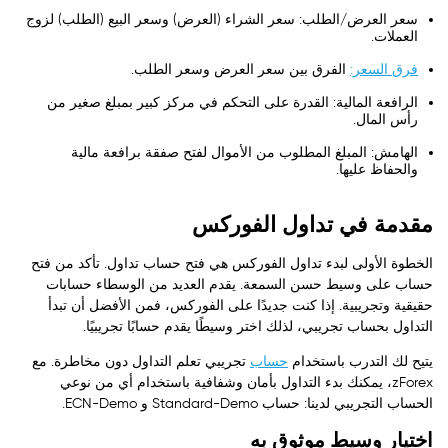
سعر العرض/الطلب: سعر الشراء (العرض) وسعر البيع (الطلب) لزوج
العملات.
فرق السعر:
الفرق بين سعر العرض وسعر الطلب.
الرافعة المالية: القدرة على التحكم في مركز كبير بمبلغ صغير من
رأس المال.
الهامش: المبلغ المطلوب من الأموال لفتح صفقة برافعة مالية
والحفاظ عليها.
مقدمة في تداول الفوركس
الخطوة الأولى لبدء تداول الفوركس هي فتح حساب تداول. تأكد من فتح
حساب على وسيط حسن السمعة. يقدم العديد من الوسطاء حسابات
حقيقية وتجريبية. إذا كنت جديدًا على الفوركس، فمن الأفضل أن تبدأ
التداول بحساب تجريبي، لذلك اختر وسيطًا يقدم حسابًا تجريبيًا.
يتيح لك التدرب باستخدام
حساب
تجريبي تعلم التداول دون مخاطرة. مع
zForex، يمكنك بدء التداول بأمان وشفافية باستخدام أي من نوعي
الحساب التجريبي لدينا: حساب Standard-Demo و ECN-Demo.
اختيار وسيط موثوق به