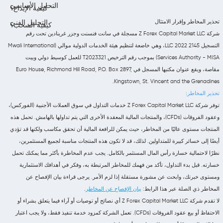
التحليل الأساسي
كيفية الإيداع؟
تحذير المخاطر وإقرار الامتثال
التحليل الفني
كيفية السحب؟
شركة Z Forex Capital Market LLC مسجلة في سانت فنسنت وجزر غرينادين تحت رقم
التسجيل 2145 LLC 2022، وهي خاضعة لتنظيم هيئة الخدمات الدولية موالي (Mwali International
Services Authority - MISA) بموجب رقم الترخيص T2023321 للعمل كوسيط دولي وبيت
مقاصة، ويقع عنوان مكتبها المسجل في Euro House, Richmond Hill Road, P.O. Box 2897,
Kingstown, St. Vincent and the Grenadines.
تحذير المخاطر:
توفر شركة Z Forex Capital Market LLC خدمات التداول في سوق العملات الأجنبية (الفوركس)،
وعقود الفروقات (CFDs)، والمنتجات المالية المعقدة الأخرى التي يتم تداولها بالهامش. تحمل هذه
المنتجات مستوى عاليًا من المخاطر، حيث يمكن للرافعة المالية أن تحقق مكاسب ولكنها قد تؤدي
أيضًا إلى خسائر كبيرة للمتداولين. لذلك، قد لا تكون هذه المنتجات مناسبة لجميع المستثمرين،
نظرًا لاحتمالية خسارة رأس المال المستثمر بالكامل. يجب عدم المخاطرة بأكثر مما يمكنك تحمل
خسارته. قبل بدء التداول، تأكد من فهمك للمخاطر المرتبطة به، وفكر في أهدافك الاستثمارية
ومستوى خبرتك، وابحث عن مشورة مستقلة إذا لزم الأمر. يرجى قراءة بيان الإفصاح عن
المخاطر ذي الصلة عبر هذا الرابط:
بيان الإفصاح عن المخاطر
.
لا تقدم شركة Z Forex Capital Market LLC أي نصائح أو توصيات أو آراء فيما يتعلق بشراء أو
الاحتفاظ أو بيع عقود الفروقات (CFDs). تعمل الشركة كمزود خدمة تنفيذ فقط، ولا يجب اعتبار