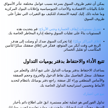
يمكن أن تتغير ظروف السوق بسرعة بسبب عوامل مختلفة. تتأثر الأسواق
عادةً بالبيانات الاقتصادية والأحداث الجيوسياسية وإعلانات البنوك المركزية
وما شابه ذلك. إليك كيفية الاستعداد للتكيف مع التغيرات التي تطرأ على
ظروف السوق:
تعديل مستويات إيقاف الخسارة وجني الأرباح:
قم بتحديث هذه
المستويات بناءً على تقلبات السوق وخطة إدارة المخاطر الخاصة بك.
إغلاق المراكز مبكرًا:
إذا تحركت السوق ضدك أو وصلت إلى هدف
الربح في وقت أبكر من المتوقع، ففكر في إغلاق صفقتك مبكرًا لتأمين
المكاسب أو تقليل الخسائر.
تتبع الأداء والاحتفاظ بدفتر يوميات التداول
يساعدك الاحتفاظ بدفتر يوميات التداول على تتبع أدائك والتعلم من
صفقاتك. سجل التفاصيل مثل نقاط الدخول والخروج وحجم الصفقة
والأساس المنطقي وراء كل صفقة. راجع دفتر يومياتك بانتظام لتحديد
الأنماط وتحسين استراتيجية التداول الخاصة بك.
ضع في اعتبارك
تداول الفوركس هو عملية تعلم مستمرة. ابقَ على اطلاع دائم بأخبار
السوق، وحسِّن استراتيجياتك، وابحث عن موارد تعليمية لتعزيز مهاراتك