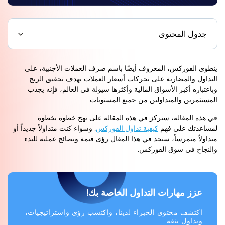
جدول المحتوى
ينطوي الفوركس، المعروف أيضًا باسم صرف العملات الأجنبية، على
التداول والمضاربة على تحركات أسعار العملات بهدف تحقيق الربح.
وباعتباره أكبر الأسواق المالية وأكثرها سيولة في العالم، فإنه يجذب
المستثمرين والمتداولين من جميع المستويات.
في هذه المقالة، سنركز في هذه المقالة على نهج خطوة بخطوة
لمساعدتك على فهم
كيفية تداول الفوركس
. وسواء كنت متداولاً جديداً أو
متداولاً متمرساً، ستجد في هذا المقال رؤى قيمة ونصائح عملية للبدء
والنجاح في سوق الفوركس.
عزز مهارات التداول الخاصة بك!
اكتشف محتوى الخبراء لدينا، واكتسب رؤى واستراتيجيات،
وتداول بثقة.