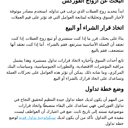
البحث عن أزواج الفوركس
ابدأ بتحديد زوج العملات الذي ترغب في تداوله. استخدم مصادر موثوقة
لأخبار السوق وتحليلاته لمتابعة العوامل التي قد تؤثر على قيم العملات.
اتخاذ قرار الشراء أو البيع
بناءً على بحثك، قرر ما إذا كنت ستشتري أو تبيع زوج العملات. إذا كنت
تعتقد أن العملة الأساسية سترتفع، فقم بالشراء . أما إذا كنت تعتقد أنها
ستضعف، فقم بالبيع .
تابع أحداث السوق وأخباره لاتخاذ قرارات تداول مستنيرة. وهذا يشمل
مراقبة المؤشرات الاقتصادية، والتطورات الجيوسياسية، وسياسات البنك
المركزي، وما شابه ذلك. يمكن أن تؤثر هذه العوامل على تحركات العملة
وتساعدك على اتخاذ قرارك بالشراء أو البيع.
وضع خطة تداول
من المهم أن يكون لديك خطة تداول جيدة التنظيم لتحقيق النجاح في
تداول الفوركس. فهي تساعدك على البقاء منضبطًا واتخاذ قرارات
موضوعية تستند إلى تاريخ ثابت. ضع في اعتبارك أن العواطف ليست
مفيدة في التداول. تأكد من أن يكون لديك
سيكولوجية تداول قوية
لوضع
خطة تداول.