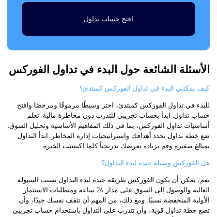
افتح حساب تداول
الأسئلة الشائعة حول البدء في تداول الفوركس
كيف يمكنني البدء في تداول الفوركس كمبتدئ؟
للبدء في تداول الفوركس كمبتدئ، اختر وسيطًا مرموقًا ومرخصًا وافتح
حساب تداول. ابدأ بحساب تجريبي للتدرب دون مخاطرة مالية. تعلم
أساسيات تداول الفوركس، بما في ذلك المفاهيم الأساسية وتحليل السوق.
ضع خطة تداول تحدد أهدافك واستراتيجيات إدارة المخاطر. ابدأ التداول
بمبالغ صغيرة وقم بزيادة تعرضك تدريجياً كلما اكتسبت الخبرة.
هل الفوركس وسيلة جيدة لبدء التداول؟
نعم، يمكن أن يكون الفوركس طريقة جيدة لبدء التداول بسبب السيولة
العالية والوصول إلى السوق على مدار 24 ساعة ومتطلبات الاستثمار
الأولية المنخفضة نسبيًا. ومع ذلك، من المهم أن تثقف نفسك جيدًا، وأن
تضع خطة تداول قوية، وأن تتدرب على التداول باستخدام حساب تجريبي