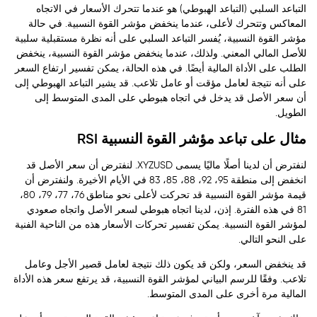
التباعد السلبي (التباعد الهبوطي) هو عندما تتحرك الأسعار في الاتجاه
المعاكس وتتحرك لأعلى، عندما ينخفض مؤشر القوة النسبية. في حالة
مؤشر القوة النسبية، يُفسر التباعد السلبي على أنه نظرة مستقبلية سلبية
للأصل المالي المعني. ولذلك، عندما ينخفض مؤشر القوة النسبية، ينخفض
الطلب على الأداة المالية أيضًا. في هذه الحالة، يمكن تفسير ارتفاع السعر
على أنه نتيجة لعامل مؤقت أو عامل تلاعب. قد يشير التباعد الهبوطي إلى
أن سعر الأصل قد يدخل في اتجاه هبوطي على المدى المتوسط إلى
الطويل.
مثال على تباعد مؤشر القوة النسبية RSI
لنفترض أن لدينا أصلًا ماليًا يسمى XYZUSD. لنفترض أن سعر الأصل قد
انخفض إلى منطقة 95، 92، 88، 85، 83 في الأيام الأخيرة. ولنفترض أن
قيمة مؤشر القوة النسبية قد تحركت لأعلى نحو مناطق 76، 77، 79، 80،
81 في هذه الفترة. إذن، لدينا اتجاه هبوطي لسعر الأصل واتجاه صعودي
لمؤشر القوة النسبية. يمكن تفسير تحركات الأسعار هذه من الناحية الفنية
على النحو التالي.
قد ينخفض السعر، ولكن قد يكون ذلك نتيجة لعامل قصير الأجل وعامل
تلاعب. وفقًا للرسم البياني لمؤشر القوة النسبية، قد يرتفع سعر هذه الأداة
المالية مرة أخرى على المدى المتوسط.