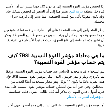
إذا انخفض مؤشر القوة النسبية إلى ما دون 30، فهذا يشير إلى أن الأصل
قد دخل منطقة
ذروة البيع
. يشير هذا إلى أن السعر قد انخفض بشكل حاد
وقد يكون مقومًا بأقل من قيمته الحقيقية، مما يشير إلى فرصة شراء
محتملة.
ينظر المتداولون إلى هذه المنطقة على أنها إشارة شراء محتملة، متوقعين
حركة صعودية حيث يمكن أن يرتد السوق من ضغوط البيع المفرطة. يمكن
أن تشير هذه المنطقة إلى قاع السوق، حيث قد تبدأ الأسعار في الارتفاع
قريبًا.
ما هي معادلة مؤشر القوة النسبية RSI؟ كيف
يتم حساب مؤشر القوة النسبية؟
يتم استخدام فترة محددة كأساس عند حساب مؤشر القوة النسبية. ووفقًا
لما ذكره ج. ويلز وايلدر جونيور، الذي ابتكر مؤشر القوة النسبية RSI، فإن
هذه الفترة عادةً ما تكون 14 يومًا، وهو معيار يستخدمه أيضًا العديد من
المحللين. وفي حين أنه من الممكن حساب مؤشر القوة النسبية على مدى
فترة أطول، فمن المهم أن تتذكر أنه كلما طالت الفترة، قلت حساسية
المؤشرات لتغيرات الأسعار.
أما قيمة مؤشر القوة النسبية RSI، التي تستند إلى مدة أقصر، فهي أكثر