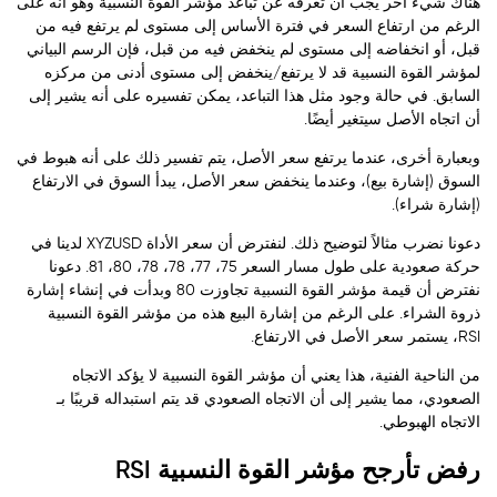
هناك شيء آخر يجب أن تعرفه عن تباعد مؤشر القوة النسبية وهو أنه على
الرغم من ارتفاع السعر في فترة الأساس إلى مستوى لم يرتفع فيه من
قبل، أو انخفاضه إلى مستوى لم ينخفض فيه من قبل، فإن الرسم البياني
لمؤشر القوة النسبية قد لا يرتفع/ينخفض إلى مستوى أدنى من مركزه
السابق. في حالة وجود مثل هذا التباعد، يمكن تفسيره على أنه يشير إلى
أن اتجاه الأصل سيتغير أيضًا.
وبعبارة أخرى، عندما يرتفع سعر الأصل، يتم تفسير ذلك على أنه هبوط في
السوق (إشارة بيع)، وعندما ينخفض سعر الأصل، يبدأ السوق في الارتفاع
(إشارة شراء).
دعونا نضرب مثالاً لتوضيح ذلك. لنفترض أن سعر الأداة XYZUSD لدينا في
حركة صعودية على طول مسار السعر 75، 77، 78، 78، 80، 81. دعونا
نفترض أن قيمة مؤشر القوة النسبية تجاوزت 80 وبدأت في إنشاء إشارة
ذروة الشراء. على الرغم من إشارة البيع هذه من مؤشر القوة النسبية
RSI، يستمر سعر الأصل في الارتفاع.
من الناحية الفنية، هذا يعني أن مؤشر القوة النسبية لا يؤكد الاتجاه
الصعودي، مما يشير إلى أن الاتجاه الصعودي قد يتم استبداله قريبًا بـ
الاتجاه الهبوطي.
رفض تأرجح مؤشر القوة النسبية RSI