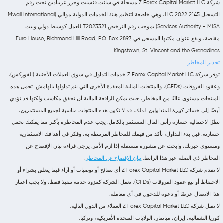
شركة Z Forex Capital Market LLC مسجلة في سانت فنسنت وجزر غرينادين تحت رقم
التسجيل 2145 LLC 2022، وهي خاضعة لتنظيم هيئة الخدمات الدولية موالي (Mwali International
Services Authority - MISA) بموجب رقم الترخيص T2023321 للعمل كوسيط دولي وبيت
مقاصة، ويقع عنوان مكتبها المسجل في Euro House, Richmond Hill Road, P.O. Box 2897,
Kingstown, St. Vincent and the Grenadines.
تحذير المخاطر:
توفر شركة Z Forex Capital Market LLC خدمات التداول في سوق العملات الأجنبية (الفوركس)،
وعقود الفروقات (CFDs)، والمنتجات المالية المعقدة الأخرى التي يتم تداولها بالهامش. تحمل هذه
المنتجات مستوى عاليًا من المخاطر، حيث يمكن للرافعة المالية أن تحقق مكاسب ولكنها قد تؤدي
أيضًا إلى خسائر كبيرة للمتداولين. لذلك، قد لا تكون هذه المنتجات مناسبة لجميع المستثمرين،
نظرًا لاحتمالية خسارة رأس المال المستثمر بالكامل. يجب عدم المخاطرة بأكثر مما يمكنك تحمل
خسارته. قبل بدء التداول، تأكد من فهمك للمخاطر المرتبطة به، وفكر في أهدافك الاستثمارية
ومستوى خبرتك، وابحث عن مشورة مستقلة إذا لزم الأمر. يرجى قراءة بيان الإفصاح عن
المخاطر ذي الصلة عبر هذا الرابط:
بيان الإفصاح عن المخاطر
.
لا تقدم شركة Z Forex Capital Market LLC أي نصائح أو توصيات أو آراء فيما يتعلق بشراء أو
الاحتفاظ أو بيع عقود الفروقات (CFDs). تعمل الشركة كمزود خدمة تنفيذ فقط، ولا يجب اعتبار
هذا الاتصال عرضًا أو دعوة للدخول في أي معاملة.
لا تقبل شركة Z Forex Capital Market LLC العملاء من الدول التالية:
كوريا الشمالية، إيران، ميانمار، الولايات المتحدة الأمريكية، وتركيا.