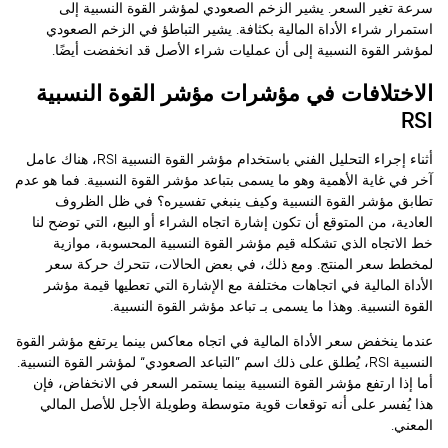
سرعة تغير السعر. يشير الزخم الصعودي لمؤشر القوة النسبية إلى
استمرار شراء الأداة المالية بكثافة. يشير التباطؤ في الزخم الصعودي
لمؤشر القوة النسبية إلى أن عمليات شراء الأصل قد انخفضت أيضًا.
الاختلافات في مؤشرات مؤشر القوة النسبية
RSI
أثناء إجراء التحليل الفني باستخدام مؤشر القوة النسبية RSI، هناك عامل
آخر في غاية الأهمية وهو ما يسمى بتباعد مؤشر القوة النسبية. فما هو عدم
تطابق مؤشر القوة النسبية وكيف ينبغي تفسيره؟ في ظل الظروف
العادية، من المتوقع أن تكون إشارة اتجاه الشراء أو البيع، التي توضح لنا
خط الاتجاه الذي تشكله قيم مؤشر القوة النسبية المحسوبة، موازية
لمخطط سعر المنتج. ومع ذلك، في بعض الحالات، تتحرك حركة سعر
الأداة المالية في اتجاهات مختلفة مع الإشارة التي تعطيها قيمة مؤشر
القوة النسبية. وهذا ما يسمى بـ تباعد مؤشر القوة النسبية.
عندما ينخفض سعر الأداة المالية في اتجاه معاكس بينما يرتفع مؤشر القوة
النسبية RSI، يُطلق على ذلك اسم ”التباعد الصعودي“ لمؤشر القوة النسبية.
أما إذا ارتفع مؤشر القوة النسبية بينما يستمر السعر في الانخفاض، فإن
هذا يُفسر على أنه توقعات قوية متوسطة وطويلة الأجل للأصل المالي
المعني.