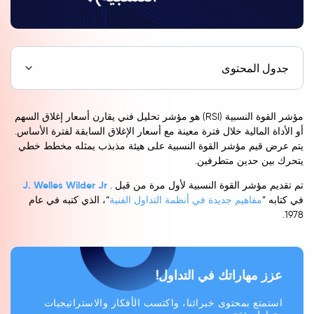
جدول المحتوى
مؤشر القوة النسبية (RSI) هو مؤشر تحليل فني يقارن أسعار إغلاق السهم
أو الأداة المالية خلال فترة معينة مع أسعار الإغلاق السابقة لفترة الأساس.
يتم عرض قيم مؤشر القوة النسبية على هيئة مذبذب يمثله مخطط خطي
يتحرك بين حدين متطرفين.
J. Welles Wilder Jr
تم تقديم مؤشر القوة النسبية لأول مرة من قبل .
مفاهيم جديدة في أنظمة التداول الفنية
في كتابه ”
“، الذي كتبه في عام
1978.
عزز مهاراتك في التداول!
استمتع بمحتوى خبرائنا، واكتسب الأفكار والاستراتيجيات