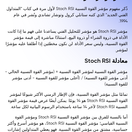
ذُكر مفهوم مؤشر القوة النسبية Stoch RSI لأول مرة في كتاب ”المتداول
الفني الجديد“ الذي كتبه ستانلي كرول وتوشار تشاندي ونُشر في عام
1994.
مؤشر Stoch RSI هو مؤشر للتحليل الفني يساعدنا على فهم ما إذا كانت
الأداة في ذروة الشراء أو ذروة البيع، استنادًا مباشرة إلى قيمة مؤشر
القوة النسبية، وليس سعر الأداة. لن نكون مخطئين إذا أطلقنا عليه مؤشرًا
لمؤشر.
معادلة Stoch RSI
مؤشر القوة النسبية لمؤشر القوة النسبية = (مؤشر القوة النسبية الحالي -
أدنى مؤشر للقوة النسبية) / (أعلى مؤشر للقوة النسبية - أدنى مؤشر
للقوة النسبية)
تمامًا مثل مؤشر القوة النسبية، فإن الإطار الزمني الأكثر شيوعًا لمؤشر
القوة النسبية Stoch RSI هو 14 يومًا. يمكن أيضًا عرض قيمة مؤشر القوة
النسبية Stoch RSI لآخر 14 ساعة باستخدام الرسوم البيانية لكل ساعة.
أما بالنسبة للفرق بين مؤشر القوة النسبية Stoch RSI ومؤشر القوة
النسبية القياسي؛ مؤشر القوة النسبية Stoch RSI، هو مؤشر أسرع وأكثر
حساسية، مشتق من مؤشر القوة النسبية. فهو يعطي المتداولين إشارات